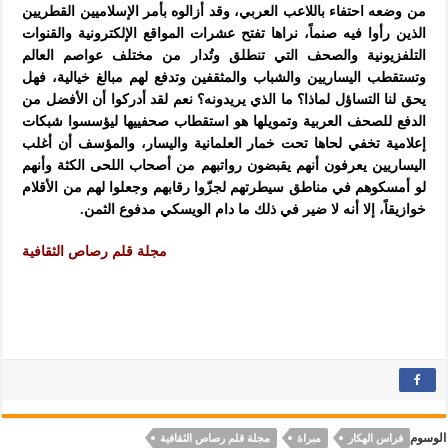
من وضعه احتفاء باللاعب العربي، وقد أزالوه بأمر الإسلاميين القطريين
الذين رأوا فيه صنماً، نراها تفتح عشرات المواقع الإلكترونية والقنوات
التلفزيونية والصحف التي تنطلق وتُدار من مختلف عواصم العالم
وتستقطب اليساريين والشباب والمثقفين وتدفع لهم مبالغ خيالية، فهل
يحق لنا التساؤل لماذا؟ ما الذي يريدونه؟ نعم لقد أدركوا أن الأفضل من
الدفع للصحف العربية وتمويلها هو استقطاب صحفييها ليؤسسوا شبكات
إعلامية تخفي لحاها تحت خمار العلمانية واليسار، والمؤسف أن أغلب
اليساريين يعرفون أنهم يقبضون رواتبهم من أصحاب اللحى الكثة وأنهم
لو أمسكوهم في مناطق سيطرتهم لجزّوا رقابهم وجعلوا لهم من الأقلام
خوازيقاً، إلا أنه لا ضير في ذلك ما دام الويسكي مدفوع الثمن.
مجلة قلم رصاص الثقافية
الوسوم
فراس الهكار
مبراة
مجلة قلم رصاص الثقافية