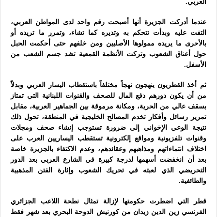
العربي.
عندما أدركت الجزيرة أنها أصبحت رقم واحد لدى المواطن العربي،
التفت عليه وبدأت تتحكم به وتديره كما تشاء، وتمرر ما تريده أو
بالأحرى ما يريده ممولوها الأصليين ومن خلفهم حتى أحكمت الحبل
حول أعناق الشعوب وتركت الأنظمة القمعية تشد جسم الشعب من
الأسفل.
ثم أخذ القطريون ينهجون نهجاً مختلفاً باستقطاب اليسار العربي وبدلاً
من أن يكون دورهم دفع المال للصحف والقنوات اللبنانية التي تمتاز
بسقف عالي من الحرية، ومكانة مرموقة بين الجماهير العربية، مقابل
تمرير رسائل وأفكار تخدم المصالح الخليجية في المنطقة، تحول ذلك
نتيجة الوعي الإخواني إلى ضرورة تستوجب إنشاء صحف ومجلات
وقنوات تلفزيونية ومواقع إلكترونية تستقطب اليساريين العرب على
اختلاف انتماءاتهم ومذاهبهم وعقائدهم، وعدم الاكتفاء بالجزيرة خاصة
بعد أن انخفضت أسهمها لدرجة كبيرة في الشارع العربي بعد الدور
التحريضي الذي لعبته في تحريك الشعوب وإثارة الفتن المذهبية
والطائفية.
قطر التي اضطرت حكومتها لإزالة تمثال نطحة اللاعب الجزائري
الفرنسي زين الدين زيدان من كورنيش الدوحة البحري بعد شهر فقط