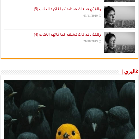
وللمُدُنِ مَذاقاتٌ مُختلفة كما فَاكِهة الجَنّات (5)
03/11/2019
وللمُدُنِ مَذاقاتٌ مُختلفة كما فَاكِهة الجَنّات (4)
26/08/2019
غاليري |