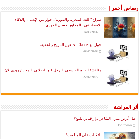
رصاص أحمر |
صراع “اللغة الشعرية والصورة”.. حوار بين الإنسان والذكاء
الاصطناعي ـ المحاور: حسان الجودي
14/03/2026
حوار مع AI Claude حول التاريخ والحقيقة
06/02/2026
مناقشة الفيلم الفلسفي “الرجل غير العقلاني” المخرج وودي آلان
22/02/2025
أثر الفراشة |
هل عُرضَ منزل الشاعر نزار قباني للبيع؟
15/07/2026
التكالب على المناصب!