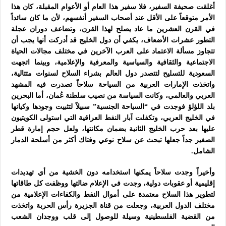
أغلقت صحيفة السفير، فلا سفير هذا العام أو الأعوام المقبلة، كان هذا
الأمر متوقعاً على الأقل عند أصحاب السفير أنفسهم، لأن ما كان سائداً
في القرن العشرين ما عاد يصلح لهذا القرن، وتضاعف دوران عجلة
التطور عشرات الأضعاف، يكفي أن دول الخليج قد أدركت أنها يجب أن
تتجاوز مسألة الاعتماد على العرب الآخرين في مختلف مجالات الحياة
الاجتماعية والثقافية والسياسية والمعرفية والإعلامية، وبينما اتجهت
السعودية للتسليح لتتصدر دول العالم بشراء السلاح لسنوات متتالية،
واتخذت الإمارات العربية من السياحة سلاحاً تصدرت فيه المشهد
العربي والعالمي، وكانت السياسة من نصيب سلطنة عُمان، أما البحرين
بلد اللؤلؤ فوجدت في “السياحة الجنسية” سبيلاً لتثبيت وجودها وكيانها
في الخليج العربي، وتكفلت آبار النفط العراقية التي استولى الكويتيون
عليها بعد حرب الخليج الثانية بضمان مكانتها، ولعل حجم إمارة قطر
الصغير جداً جعلها تبحث عن سلاح نوعي وفتاك أكثر من أسلحة الدمار
الشامل.
وأخيراً وجدت سلاحاً يمكنها استخدامه دون الخشية من أي تهديدات
إقليمية أو عقوبات دولية، وجدت في الإعلام ضالتها ووظفت كل طاقاتها
لتطوير هذا السلاح معتمدة على أموال النفط والكفاءات الإعلامية من
مختلف الدول العربية، وجعلت من قناة الجزيرة رأس الحربة واتخذت
من القضية الفلسطينية وسيلة للوصول إلى قلب ووجدان الشعب