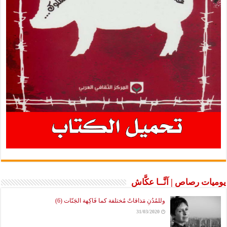
يوميات رصاص | آنَّــا عكَّاش
وللمُدُنِ مَذاقاتٌ مُختلفة كما فَاكِهة الجَنّات (6)
31/03/2020