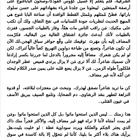
الشرقية،
فلم يتعلم إلا غسيل كؤوس الفودكا،وصحون الباباغنوج على
أرصفة المبتعثين ليبعثونا من جلدنا غرباء بشهاداتهم
على حسن سلوك
باراتها، فظنّ مُمثلهم ومُمثل القطط الوافدة أن صناعة البابا غنوج هي
المنهج الحديث لنظريات
جودة اللسانيات في نفخ النفاق، ولك أن تكتب
على مكتبك
:
مَن راقب الناس مات همّاً، وفاز بالطيبات الجسور،
ففزتَ
بالطيبات لأنك أبدعتَ جائزة اشتقاق الغالية من البغالية، فكرّمت
المضاف إليه بأن مهَرتَ توقيعك على وقْع
حوافر سباق الهجن،لك الآن
أن تكون شاعراً، وتصنع من طباعة دواوين التهريج كعباً عالياً لنراك،
لكن
لو لم يكن شعرك مضافاً إليه مجروراً بالدجل لما جررتنا بكسر إرادتنا
لأن نسميك شاعراً،
لك ألا ترى مَن لا يزال يرتدي قميص عطر الوجدان
فلكلوراً طواه الزمن.. مَن لا يزال يضع قلبه على يمين صدر الكلام لبحثه
عن أمّه لأنه غير مضاف.
كن ما تريد شاعراً نصفق لهذرك، ونبحث عن معجزات لبلاغته، أو قدوة
النزاهة لتطهر بنقد الرشاوى،
دم الضحايا، وتلمع السيف ببريق الأسف
في عيون القتلى..
هذا زمنك … ليس الذين استحوا ماتوا ،بل كل الذين استحوا ماتوا ،ومَن
لم يمت أمتناه
لأننا لا نراه فهو غير مضاف إليه، والأكثر فجراً منك ذاك
الذي يجتر الحِكم
والعلكة ويردد سوداوية عظة : لو خليت بليت،هل
برأيك هناك بلاء أكثر ما بلينا،
كأننا لم نتحوّل إلا بالة كاسدة في سوق