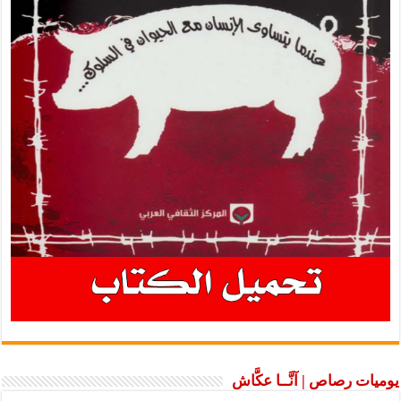
يوميات رصاص | آنَّــا عكَّاش