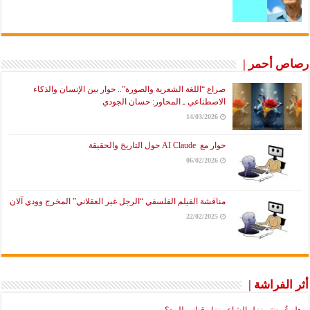
رصاص أحمر |
صراع “اللغة الشعرية والصورة”.. حوار بين الإنسان والذكاء
الاصطناعي ـ المحاور: حسان الجودي
14/03/2026
حوار مع AI Claude حول التاريخ والحقيقة
06/02/2026
مناقشة الفيلم الفلسفي “الرجل غير العقلاني” المخرج وودي آلان
22/02/2025
أثر الفراشة |
هل عُرضَ منزل الشاعر نزار قباني للبيع؟