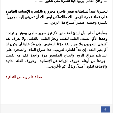
منا وكان العالم يربّيها فينا لتنقرنا متى شاؤوا …….
ليعيدونا عبيداً لسلطنات نفس فاجرة مجرورة بالكسرة الإنسانية الظاهرة
على عماء فجرة الزمن،
لك مالك،لكن ليس لك أن تعربني إليه مجروراً
بكسرة وحشية ضمير أمساخ هذا الزمن……
وسأبقى أحلم بأن ليديّ لغة حنين لأمّ تهز سرير حلمي بيمينها و تردد :
وحدها الأمّ تضيف القلب للقلب
وتجرّ القلب بالقلب، ولا تعرف لغة
أكلوني النحويون ولا مجاز لغة جرّنا البلاغيون..وإن عزّ علينا
أن يكون لنا
أمّ بغير اللغة، إن غداً لناظره لقريب.. هذا صراع الماء والصخرة على
الشاطئ،
صراع الريح والجناح المكسور
مرة واحدة قف مع نفسك
جردها من أوهام حروف الزيادة
عن الإنسانية وحروف العلة الذاتية
والإضافة لتكون أصيلاً،
وتذكّر كم تأخّرت…..
مجلة قلم رصاص الثقافية