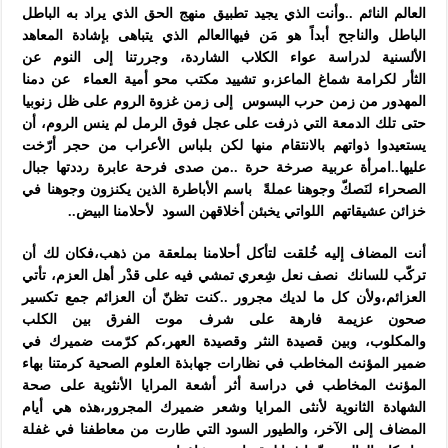
العالم النائم ..وأنت الذي يجيد تطبيق
منهج الحق الذي يراد به الباطل
الباطل والناجح أبداً هو مَن فيهاالعالم الذي يتباهى
بإشادة المعاهد
الألسنية لدراسة عواء الكلاب الشاردة، وجررتنا إلى النوم عن
الثأر
لكرامة شماغ الماعز،و تشييد مكتب محو أمية العماء عن دمنا
المهدور
من زمن حرب البسوس إلى زمن غزوة الروم على ظل زنوبيا
حتى تلك الدمعة التي ذرفت على عجل
فوق الرمل لم ينس الروم، أن
يستعيدوا ذواتهم بالانتقام منها لكن بلباس الأعراب من حجر أرّخت
عليها..
امرأة عربية صرخة حرة ..من صدى فرحة عابرة رددتها جبال
الصحراء لنَصكّ وجوهنا عملةً باسم الأباطرة
الذين يكنزون وجوهنا في
خزائن عشيقاتهم اللواتي يخبئن أخلاقهن السود لأحلامنا البيض..
أنت المضاف إليه خُلقت لتأكل أحلامنا بملعقة من ذهب،فكان لك أن
تركّب للسانك نصف نعل شِعري
تمشي فيه على قدْر أهل العزم، تأتي
العزائم،ولأن كل ما لديك مجرور ..كنت تظنّ أن العزائم
جمع تكسير
صحون عزيمة فارهة على شرف موت الفرق بين الكلب
والمكلوب،
وبين قصيدة النثر وقصيدة العهر،كم كرّمت ضميرك في
ضمير المؤنث المخاطب
في نظارات جهابذة العلوم الصحية كرمتنا بهاء
المؤنث المخاطب في دراسة أثر أشعة المرايا الأنثوية
على صحة
الشهادة الثانوية لأنثى المرايا وشعر ضميرك المجرور،هذه هي أيام
المضاف إلى الآخر،
والطيور السود التي طارت من معاطفنا في غفلة