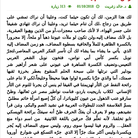
د. خالد زغريت
01/10/2018
313 زيارة
لك هذا الزمن، لك أن تكون حيثما كنت، وعلينا أن نراك
تمشي على
طريق من زجاج ،لك أن تنام حيثما تريد، وعلينا أن نراك تتهادي شفيفاً
على جسر الهواء، لا لأنك صاحب معجزات،أو من الذين وهِبوا العبقرية،
بل لأنك مضاف إليه،ولن تكون لو ملأت عيوننا ذهباً أو ملحاً، إلا مجروراً
بالكسرة الظاهرة للملأ والخافية بسطوة المضاف،
هو زمن المضاف إليه
الذي يأتي ما يشاء بما يشاء
لك أن تأسر الفكر العربي المعاصر،لتجرّ
نوبل بكسر كأس أبي نواس،
فتخون نوبل الشعر العربي
التعيس،وتضيف الكسرة الساهرة في عيوني على شعر أزاهير شر
بودلير
التي نرتلها على سبحة الحلم المنقوع بعطر بخرزة ثقبها
صمتك،
أما والذي جرَّنا بكسرة لواوا هيفا محيطاً وخليجاً،لكي لا ننام على
رائحة النفط عن الثأر لهزيمتنا في الفيفا
لم ينس أن يجرنا للنوم عن الثأر
الإنساني لكلاب باريجيت باردو،
فنامت نواطير مصر عن ثعالبها، وظنّ
سارقو عنب الذهول من عيون كليوباترا،
أن كلّ إصبع امرأة خاتم مطليّ
بسمّ الفلاسفة الجدد للبطولات العربية في نشيد الصم والبكم،
ومَن قرأ
نشيدهم، وهو لا يعرف أن يفكّ الحرف ظنّ أنه سيفكّ برائحة الويسكي
تابو تخلفنا،
لأنه تعلّم فكّ حرفين باللغة اللاتينية من اسم دواء منع
العقل… والروم فينا ليسوا سوى روم،
وليس سوى المضاف إليه يُجر
ويكسرنا،وليس أكثر منك جرّاً إلا الذي جرّه التسكع في شوارع أوروبا