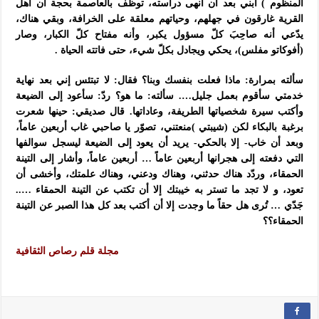
المنظوم ) ابني بعد أن أنهى دراسته، توظف بالعاصمة بحجة أن أهل
القرية غارقون في جهلهم، وحياتهم معلقة على الخرافة، وبقي هناك،
يدّعي أنه صاحِبَ كلّ مسؤول يكبر، وأنه مفتاح كلّ الكبار، وصار
(أفوكاتو مفلس)، يحكي ويجادل بكلّ شيء، حتى فاتته الحياة .
سألته بمرارة: ماذا فعلت بنفسك وبنا؟ فقال: لا تبتئس إني بعد نهاية
خدمتي سأقوم بعمل جليل…. سألته: ما هو؟ ردّ: سأعود إلى الضيعة
وأكتب سيرة شخصياتها الطريفة، وعاداتها. قال صديقي: حينها شعرت
برغبة بالبكاء لكن (شيبتي )منعتني، تصوّر يا صاحبي غاب أربعين عاماً،
وبعد أن خاب- إلا بالحكي- يريد أن يعود إلى الضيعة ليسجل سوالفها
التي دفعته إلى هجرانها أربعين عاماً … أربعين عاماً، وأشار إلى التينة
الحمقاء، وردّد هناك حدثني، وهناك ودعني، وهناك علمتك، وأخشى أن
تعود، و لا تجد ما تستر به خيبتك إلا أن تكتب عن التينة الحمقاء …..
جَدّي … تُرى هل حقاً ما وجدت إلا أن أكتب بعد كل هذا الصبر عن التينة
الحمقاء؟؟‏
مجلة قلم رصاص الثقافية