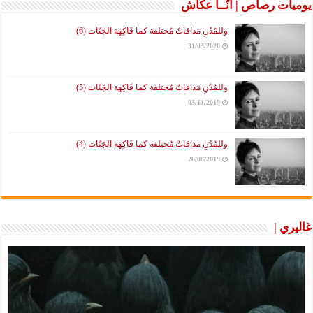
يوميات رصاص | آنَّــا عكَّاش
وللمُدُنِ مَذاقاتٌ مُختلفة كما فَاكِهة الجَنّات (6)
31/03/2020
وللمُدُنِ مَذاقاتٌ مُختلفة كما فَاكِهة الجَنّات (5)
03/11/2019
وللمُدُنِ مَذاقاتٌ مُختلفة كما فَاكِهة الجَنّات (4)
26/08/2019
غاليري |