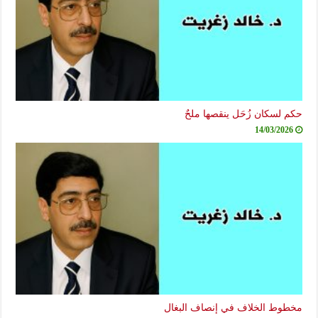
حكم لسكان زُحَل ينقصها ملحٌ
14/03/2026
مخطوط الخلاف في إنصاف البغال