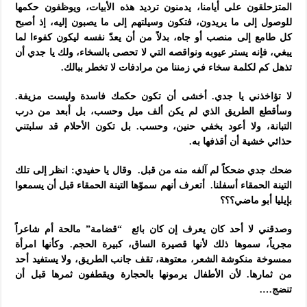
المتزحلقون على أيامنا، يدمنون ترديد هذه الأبيات، ويوظفون حكمها
للوصول إلى ما يريدون، فتكون وسيلتهم إلى ما يصبون إليه، إذ أصبح
كل طامع إلى منصب أو جاه، بدلاً من أن يعدّ نفسه ليكون كفوءا لما
يبغي، فإنه يستر عيوبه ونواقصه التي لا تحصى بالسخاء، ولك يا جدي أن
تذهل كم لكلمة سخاء في زمننا من مرادفات لا تخطر ببالك.
لا تؤاخذني يا جدي. أخشى أن تكون حكمك فاسدة وليست مزيفة.
وسأقطع الطريق الذي لم يكن ألف ميل وحسب، بل أبعد من درب
التبانة، ولا أعود بخفي حنين، وحسب. بل تكون الأحلام قد سلبتني
حذائي خشية أن أقذفها به.
ضحك جدي ضحكاً لم آلفه منه من قبل. وقال يا حفيدي: انظر إلى تلك
التينة الحمقاء أسفلنا. أتعرف أنهم سموّها التينة الحمقاء قبل أن يسمعوا
بإيليا أبو ماضي؟؟؟
وصدقني لا أحد كان يعرف إن كان بائع “قضامة” مالحة أم شاعراً
مجرياً، سموها ذلك لأنها قصيرة الساق، كبيرة الحجم. وكأنها امرأة
ممسوخة منكوشة الشعر، معتوهة، تقف جانب الطريق، ولا يستفيد أحد
من ثمارها. لأن الأطفال يرمونها بالحجارة ويقطفون ثمرها قبل أن
تنضج….