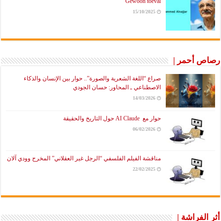
Gewoon toeval
15/10/2025
رصاص أحمر |
صراع “اللغة الشعرية والصورة”.. حوار بين الإنسان والذكاء
الاصطناعي ـ المحاور: حسان الجودي
14/03/2026
حوار مع AI Claude حول التاريخ والحقيقة
06/02/2026
مناقشة الفيلم الفلسفي “الرجل غير العقلاني” المخرج وودي آلان
22/02/2025
أثر الفراشة |