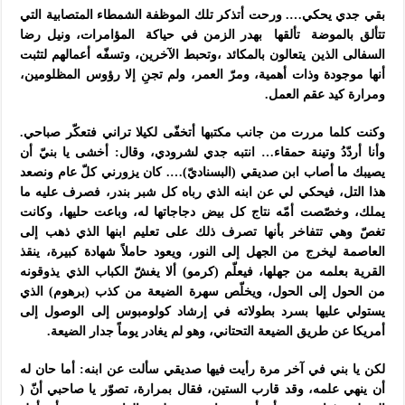
بقي جدي يحكي…. ورحت أتذكر تلك الموظفة الشمطاء المتصابية التي
تتألق بالموضة تألقها بهدر الزمن في حياكة المؤامرات، ونيل رضا
السفالى الذين يتعالون بالمكائد ،وتحبط الآخرين، وتسفّه أعمالهم لتثبت
أنها موجودة وذات أهمية، ومرّ العمر، ولم تجنِ إلا رؤوس المظلومين،
ومرارة كيد عقم العمل.
وكنت كلما مررت من جانب مكتبها أتخفّى لكيلا تراني فتعكّر صباحي.
وأنا أردّدُ وتينة حمقاء… انتبه جدي لشرودي، وقال: أخشى يا بنيّ أن
يصيبك ما أصاب ابن صديقي (البسناديّ)…. كان يزورني كلّ عام ونصعد
هذا التل، فيحكي لي عن ابنه الذي رباه كل شبر بندر، فصرف عليه ما
يملك، وخصّصت أمّه نتاج كل بيض دجاجاتها له، وباعت حليها، وكانت
تغصّ وهي تتفاخر بأنها تصرف ذلك على تعليم ابنها الذي ذهب إلى
العاصمة ليخرج من الجهل إلى النور، ويعود حاملاً شهادة كبيرة، ينقذ
القرية بعلمه من جهلها، فيعلّم (كرمو) ألا يغشّ الكباب الذي يذوقونه
من الحول إلى الحول، ويخلّص سهرة الضيعة من كذب (برهوم) الذي
يستولي عليها بسرد بطولاته في إرشاد كولومبوس إلى الوصول إلى
أمريكا عن طريق الضيعة التحتاني، وهو لم يغادر يوماً جدار الضيعة.
لكن يا بني في آخر مرة رأيت فيها صديقي سألت عن ابنه: أما حان له
أن ينهي علمه، وقد قارب الستين، فقال بمرارة، تصوّر يا صاحبي أنّ (