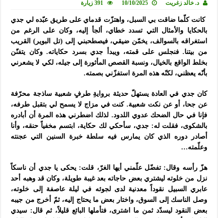
د. خالد زغريت
10/10/2025
391 زيارة
كانت كلّما ضاقت بي السبل، واهتزّت قدماي على طريق عبّده لي جدي
بالحكايا والأمثال التي تسدد خطاي، ألجأ إليه، وكان على الرغم من
استغراقه بالسوالف، يخمّن ضيقي، فيصطحبني إلى (تل البوير) القريب
من بيتنا. فنجلس على قمته، ويبدأ جدي بسرد حكاياته. وكان يتفنّن
بخلط الواقع بالخيال، ونسبة القصص المأثورة إلى جيله، لكي لا يشعرني
بأنّه يعظني، لكنّه هذه المرة استفزّني بصمته.
كان جدي في العادة يستهلّ حديثة بروايةِ طرفٍ شعبية ساذجة محرّفة
عن جحا، أو عن نكت شعبية. كنت في مزاج لا يسمح لي بتقبل طرفه،
فإنا في حال الضحك عدوي اللدود. لذلك اضطرني هذه المرة أن أبادره
بالشكوى، فقلت له: جدي، سأحكي لك حكاية، ابتسم مخفياً حنقه، وأنا
أصادر دوره الذي كان يمارس فيه سلطة خبرة السنين التي عجنته
وعلّمته…
هزّ رأسه وقال: تفضّل علّمني أيها الغرّ، قلت: يحكى يا جدي أن ناسكاً
نزل من خلوته ليشتري بعض حاجاته بعد غيبة طويلة، وكان قد وهبه أحد
عابري السبيل نقوداً معدنية لدى لجوئه في ليلة عاصفة إلى خلوته،
وصل الناسك إلى السوق، واختار بعض ما يحتاج إليه، ثمّ أخرج من جيبه
بعض النقود ليسدّد ثمن ما اشترى، فتأملها البائع قليلاً، ثم قال: سيدي