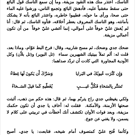
الناسك، أعتذر منك هذه النقود مزيفة، وما إن سمع الناسك قول البائع
حتى سقط مغشياً عليه، فأدهشَ البائع وتجمع الناس، ورشوا عليه الماء
حتى صحا، ورأى ما حوله، فطيبوا خاطره، واعتذر البائع بأنه لا يشكك
بأمانته، وهو الناسك المعروف بعطر أخلاقه، فتأوه الناسك، ثم قال: أنا
لم يُغشَ عليّ خوفاً على أموالي، إنما أغشي عليّ خوفاً من أن تكون
أعمالي مزيفة.
ضحك جدي وضحك، ثم مسح شاربيه، وقال: فرخ البط عوّام، وماذا بعد،
قلت له: ألم تملأ ببيتيك الشهيرين سماء (تل البوير) و(تل بلاّن) وكل
الأودية المجاورة التي كادت أن تردّد صداهما:
وَإِن كَثُرَت عُيوبُكَ في البَرايا وَسَرَّكَ أَن يَكونَ لَها غِطاءُ
تَسَتَّر بِالسَخاءِ فَكُلُّ عَيــــبٍ يُغَطّيهِ كَما قيلَ السَــخاءُ
ولكي يغيظني جدي راح يترنّم بهما، ثم قال: هذه حكم من ذهب، أثبتت
صحتها الأزمنة، والأمكنة. فقلت له: أخاف يا جدي أن تكون حكمك
مزيفة، وبعد فوات الأوان تكتشف أنك أخطأت في تربيتي على كلام لا
يسمن، ولا يغني عن جوع.
وكأنما فُتح عليّ كمتصوف أمام شيخه، فتابعت: يا جدي، أصبح