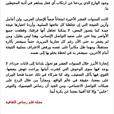
وجود الوازع الذي يردعنا عن ارتكاب أي فعل يساهم في أذية المحيطين
بنا.
كانت السنوات العشر الأخيرة امتحاناً صعباً للإنسان العربي، ولن أجامل
وأزين النتيجة التي إن تجاهلنا كل نتائجها السلبية، وأردنا اعتبارها نتيجة
جيدة كما يتصور البعض، لا يمكننا تجاهل أنها فرقتنا، وقطعت جميع
الأواصر بيننا حتى على صعيد التواصل الإنساني، وهذا ليس بقليل، ومن
لم يشعر به حتى الآن رغم كل تجاربنا المريرة، حتماً سيشعر بآثاره
مستقبلاً، ومهما ظل مكابراً على نفسه ورفض الاعتراف بسلبية النتيجة
أمام الآخرين، سيشعر به في لحظة يخلو بها إلى نفسه.
إنجازنا الأبرز خلال السنوات العشر هو تحول بلداننا إلى غابات جرداء، لا
يوجد فيها سوى الوحوش التي كشرت أنيابها وراحت تنهش ببعضها،
القوي فيها يأكل الضعيف، وقد كنا شركاء في ذلك عندما فتحنا النيران
على بعضنا، حقيقة في عالم الواقع، ومجازاً من خلال الردح على
شبكات التواصل الاجتماعي، ومن الجيد أن رصاص الفيسبوك والتويتر
“خلبي” وإلا كنا أفنينا بعضنا عن بكرة أبينا.
مجلة قلم رصاص الثقافية