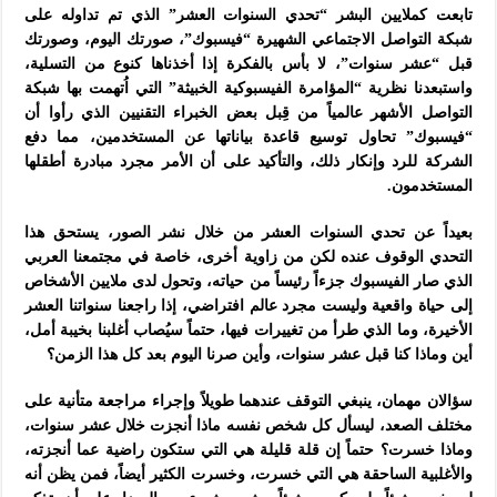
تابعت كملايين البشر “تحدي السنوات العشر” الذي تم تداوله على
شبكة التواصل الاجتماعي الشهيرة “فيسبوك”، صورتك اليوم، وصورتك
قبل “عشر سنوات”، لا بأس بالفكرة إذا أخذناها كنوع من التسلية،
واستبعدنا نظرية “المؤامرة الفيسبوكية الخبيثة” التي اُتهمت بها شبكة
التواصل الأشهر عالمياً من قِبل بعض الخبراء التقنيين الذي رأوا أن
“فيسبوك” تحاول توسيع قاعدة بياناتها عن المستخدمين، مما دفع
الشركة للرد وإنكار ذلك، والتأكيد على أن الأمر مجرد مبادرة أطقلها
المستخدمون.
بعيداً عن تحدي السنوات العشر من خلال نشر الصور، يستحق هذا
التحدي الوقوف عنده لكن من زاوية أخرى، خاصة في مجتمعنا العربي
الذي صار الفيسبوك جزءاً رئيساً من حياته، وتحول لدى ملايين الأشخاص
إلى حياة واقعية وليست مجرد عالم افتراضي، إذا راجعنا سنواتنا العشر
الأخيرة، وما الذي طرأ من تغييرات فيها، حتماً سيُصاب أغلبنا بخيبة أمل،
أين وماذا كنا قبل عشر سنوات، وأين صرنا اليوم بعد كل هذا الزمن؟
سؤالان مهمان، ينبغي التوقف عندهما طويلاً وإجراء مراجعة متأنية على
مختلف الصعد، ليسأل كل شخص نفسه ماذا أنجزت خلال عشر سنوات،
وماذا خسرت؟ حتماً إن قلة قليلة هي التي ستكون راضية عما أنجزته،
والأغلبية الساحقة هي التي خسرت، وخسرت الكثير أيضاً، فمن يظن أنه