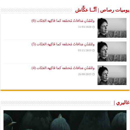
يوميات رصاص | آنَّــا عكَّاش
وللمُدُنِ مَذاقاتٌ مُختلفة كما فَاكِهة الجَنّات (6)
31/03/2020
وللمُدُنِ مَذاقاتٌ مُختلفة كما فَاكِهة الجَنّات (5)
03/11/2019
وللمُدُنِ مَذاقاتٌ مُختلفة كما فَاكِهة الجَنّات (4)
26/08/2019
غاليري |