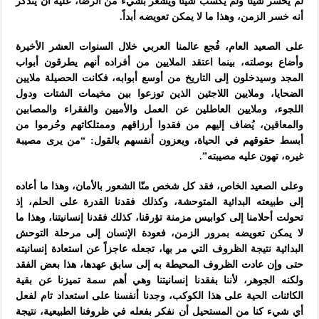
لم يخسر شيئاً ولم يكسب شيئاً ويشعر بشيء من الرضا، عليه أن يتذكر
أنه خسر الزمن، وهذا ما لا يمكن تعويضه أبداً.
على الصعيد العام، فُجع عالمنا العربي خلال السنوات العشر الأخيرة
وأضاع بوصلته، بينما اعتقد الملايين من أفراده أنهم يطرقون أبواب
المجد وسيدخلون إلى التاريخ من أوسع أبوابه، فكانت الحصيلة ملايين
الضحايا، وملايين اللاجئين الذين توزعوا بين مخيمات الشتات ودول
اللجوء، وملايين العاطلين عن العمل والأميين والفقراء والمصابين
والمعاقين، يُضاف إليهم من فقدوا أرزاقهم وممتلكاتهم وحُرموا من
أبسط حقوقهم في الحياة، ويعزون أنفسهم بالقول: “من يرى مصيبة
غيره، تهون عليه مصيبته”.
وعلى الصعيد الخاص، فقد كل شخص منّا الشعور بالأمان، وهذا ما أعاده
إلى طبيعته البدائية المتوحشة، وكذلك فقدنا القدرة على الحلم، إذ
تحولت أحلامنا إلى كوابيس مزمنة تؤرقنا، كذلك فقدنا إنسانيتنا، وهذا ما
لا يمكن تعويضه بمرور الزمن، فعودة الإنسان إلى مرحلة التوحش
البدائية نتيجة الظروف التي مر بها، تجعله عاجزاً عن استعادة إنسانيته
حتى وإن عادت الظروف المحيطة به إلى سابق عهدها، هذا بعض الفقد
ولكنه الجوهر، لأننا بفقدنا إنسانيتنا وهي أهم سمة تميزنا عن بقية
الكائنات الحية على هذا الكوكب، وجدنا أنفسنا على استعداد تام لفعل
أي شيء كنا من المستحيل أن نفكر بفعله في ظروفنا الطبيعية، نتيجة