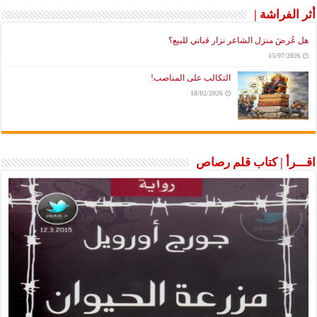
أثر الفراشة |
هل عُرضَ منزل الشاعر نزار قباني للبيع؟
15/07/2026
التكالب على المناصب!
18/02/2026
اقـــرأ | كتاب قلم رصاص