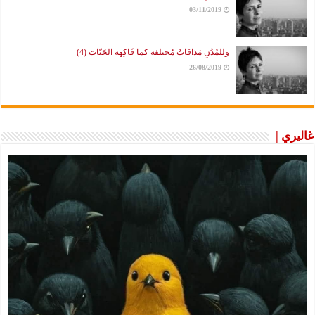
03/11/2019
وللمُدُنِ مَذاقاتٌ مُختلفة كما فَاكِهة الجَنّات (4)
26/08/2019
غاليري |