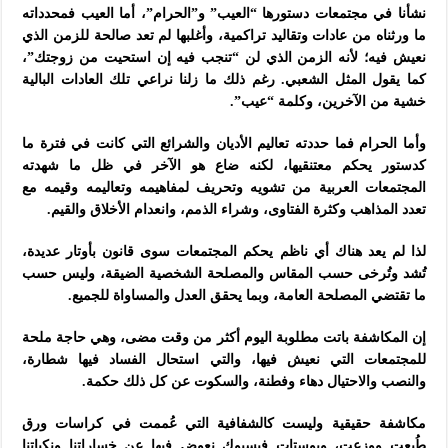
نشأنا في مجتمعات دستورها “العيب” و”الحرام”، أما العيب فمحدداته
ما ورثناه من عادات وتقاليد تراكمية، وأغلبها لم تعد صالحة للزمن الذي
نعيش فيه؛ لأنه الزمن الذي لن “تنجب فيه إن استحيت من زوجتك”،
كما يقول المثل الشعبي. رغم ذلك ما زلنا نراعي تلك العادات البالية
خشية من الآخرين، وكلمة “عيب”.
وأما الحرام فما حددته تعاليم الأديان والشرائع التي كانت في فترة ما
كدستور يحكم معتنقيها، لكنه ضاع هو الآخر في ظل ما شهدته
المجتمعات العربية من تشويه وتحريف لمفاهيمه وتعاليمه وقيمه مع
تعدد المذاهب وكثرة الفتاوى، وشراء الذمم، وانعدام الأخلاق والقيم.
لذا لم يعد هناك أي ناظم يحكم المجتمعات سوى قانون بأوتار عديدة،
تُشد وتُرخى حسب المقاس والمصلحة الشخصية الضيقة، وليس حسب
ما تقتضي المصلحة العامة، وبما يحقق العدل والمساواة للجميع.
إن المكاشفة باتت مطلوبة اليوم أكثر من وقت مضى، وهي حاجة ملحة
للمجتمعات التي نعيش فيها، والتي استحال الفساد فيها شطارة،
والنصب والاحتيال دهاء وفطنة، والسكوت عن كل ذلك حكمة.
مكاشفة حقيقية وليست كالشفافية التي عُممت في كراسات ورق
طُبعت ووزعت، وبوستات فيسبوك نعوض فيها عن خساراتنا ونكباتنا