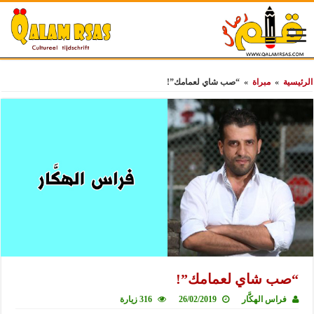
الرئيسية
»
مبراة
»
“صب شاي لعمامك”!
“صب شاي لعمامك”!
فراس الهكَّار
26/02/2019
316 زيارة