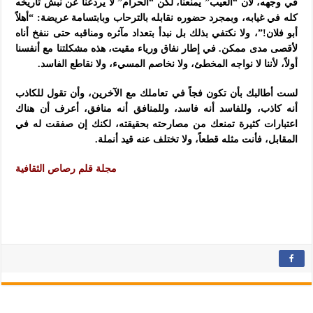
في وجهه، لأن “العيب” يمنعنا، لكن “الحرام” لا يردعنا عن نبش تاريخه
كله في غيابه، وبمجرد حضوره نقابله بالترحاب وبابتسامة عريضة: “أهلاً
أبو فلان!”، ولا نكتفي بذلك بل نبدأ بتعداد مآثره ومناقبه حتى ننفخ أناه
لأقصى مدى ممكن. في إطار نفاق ورياء مقيت، هذه مشكلتنا مع أنفسنا
أولاً، لأننا لا نواجه المخطئ، ولا نخاصم المسيء، ولا نقاطع الفاسد.
لست أطالبك بأن تكون فجاً في تعاملك مع الآخرين، وأن تقول للكاذب
أنه كاذب، وللفاسد أنه فاسد، وللمنافق أنه منافق، أعرف أن هناك
اعتبارات كثيرة تمنعك من مصارحته بحقيقته، لكنك إن صفقت له في
المقابل، فأنت مثله قطعاً، ولا تختلف عنه قيد أنملة.
مجلة قلم رصاص الثقافية