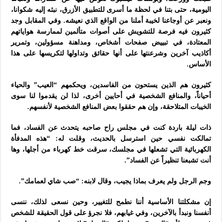
اليومية، حتى بتنا في لحظة ما أسرى للتطبيق الأزرق، نبثه إليه شكوانا،
ونعبر عن أوجاعنا لخيبة أملنا من الواقع الذي نعيشه. وفي المقابل وجد
كثيرون فيه فرصة للتشويش على أصوات متألمين لممارسة هواياتهم
المعتادة، في تبييض صفحات أشخاص، ومداهنة مسؤولين، وتمرير
أكاذيب آخرين وشرعنتها على أنها حقائق وتداولها لتكريسها على هذا
الأساس.
كثيرون هم الذين يستحون من الفاسدين، ويحكمهم “العيب” والحياء
أحياناً، والمنافع الشخصية في أحايين أخرى، لذا لن يقدموا لنا سوى
الخيبات المتلاحقة، وإن هم حققوا بعض المنافع الشخصية لأنفسهم.
ذات ليلة باردة كنت في مجلس راح صاحبه يتحدث عن الفساد، فما
تمالكت نفسي حين استرسل بالحديث، وقلت له: “هذه المدفأة
الكهربائية التي تشعلها في مجلسك، سرقت خط كهرباء من أجلها، وها
أنت تشبعنا تنظيراً عن الفساد”.
وجم الرجل ولم يعرف بماذا يجيب، وقال لابنه: “صب شاي لعمامك”.
إن مشكلتنا الأساسية أننا نطمح للتغيير، وحين نسعى لذلك، ننسى
أنفسنا ونبدأ بالآخرين، وفي غيابهم، فلا نجرؤ على قول الحقيقة للشخص