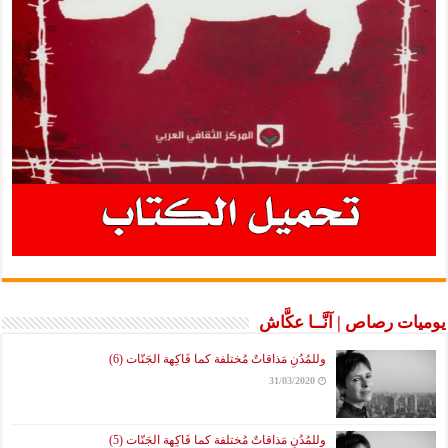
يوميات رصاص | آنَّــا عكَّاش
وللمُدُنِ مَذاقاتٌ مُختلفة كما فَاكِهة الجَنّات (6)
31/03/2020
وللمُدُنِ مَذاقاتٌ مُختلفة كما فَاكِهة الجَنّات (5)