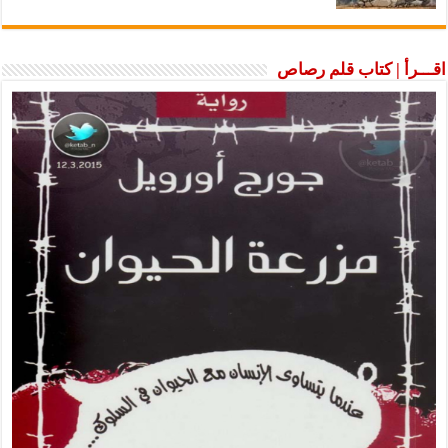
اقـــرأ | كتاب قلم رصاص