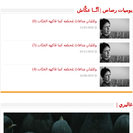
يوميات رصاص | آنَّــا عكَّاش
وللمُدُنِ مَذاقاتٌ مُختلفة كما فَاكِهة الجَنّات (6)
31/03/2020
وللمُدُنِ مَذاقاتٌ مُختلفة كما فَاكِهة الجَنّات (5)
03/11/2019
وللمُدُنِ مَذاقاتٌ مُختلفة كما فَاكِهة الجَنّات (4)
26/08/2019
غاليري |