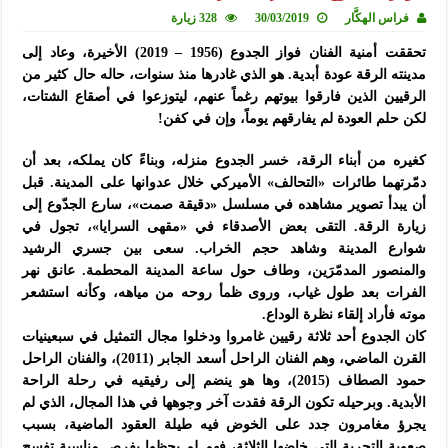
فراس الهكَّار
30/03/2019
328 زيارة
تحققت أمنية الفنان فواز الجدوع (1956 – 2019) الأخيرة، وعاد إلى
مدينته الرقة عودة أبدية. هو الذي غادرها منذ سنوات، حاله حال كثير من
الرقيين الذين فارقوا بيوتهم رغماً عنهم، ليتوزعوا في أصقاع الشتات،
لكن حلم العودة لم يفارقهم يوماً، وإن في كفن!
كغيره من أبناء الرقة، خسر الجدوع منزله، وبناءً كان يملكه، بعد أن
دمّرتهما طائرات «التحالف» الأميركي خلال عدوانها على المدينة. قبل
أن يبدأ تصوير مشاهده في مسلسل «دقيقة صمت»، سارع الجدّوع إلى
زيارة الرقة. التقى بعض الأصدقاء في «مقهى السرايا»، تجول في
شوارع المدينة وشاهد حجم الخراب. سعى بين جسري الرشيد
والمنصور المدمّرَين، وطاف حول ساعة المدينة المحطمة. عانق نهر
الفرات بعد طول غياب، وروى ظمأ روحه من مياهه، وكأنه استشعر
موته فأراد إلقاء نظرة الوداع.
كان الجدوع أحد ثلاثة رقيين غامروا ودخلوا مجال التمثيل في سبعينيات
القرن الماضي، وهم الفنان الراحل أسعد الجابر (2011)، والفنان الراحل
حمود الصطاف (2015)، وها هو ينضم إلى رفيقيه في رحلة الراحة
الأبدية. وبرحيله تكون الرقة فقدت آخر وجوهها في هذا المجال، الذي لم
يجرؤ مغامرون جدد على الخوض فيه طيلة العقود الماضية، بسبب
صعوبة التجربة التي خاضها الثلاثة، فهم لم يحظوا بفرص مناسبة تفسح