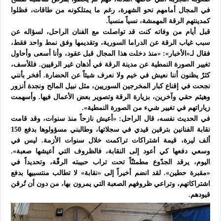
في المجال أمامهم نحو الشهرة، رغم ما يمتلكونه من طاقات، فظلوا
كمدينتهم الرقة المهمشة، نسياً منسياً.
قبل أيام من وفاته كنت قد تواصلت مع الفنان الراحل، لسؤاله عن
سبب غياب الرقة عن الدراما السورية، وتقديمها وفق نمط واحد فقط،
فقال لـ«الأخبار»: «منذ دخلت هذا المجال قبل عقود، وأنا أسعى وأحاول
تغيير الصورة النمطية عن مدينة الرقة في أذهان غير الرقيين. فللأسف،
كثرٌ يظنون أننا نعيش في خيم ولا نعرف شيئاً عن الحضارة. أفخر بأنني
نجحت في إقناع كبار المخرجين السوريين، مثل نبيل المالح ونجدة أنزور
وهيثم حقي وآخرين، بزيارة الرقة وتصوير بعض الأعمال فيها. وأسهمت
زياراتهم في تغيير شيء من الصورة النمطية».
في الحديث نفسه، قال الراحل: «أعيش نازحاً منذ سنوات، وقد قامت
نقابة الفنانين بترقين قيدي في سجلاتها، وطالبني مسؤولوها بدفع 150
ألف ليرة، قيمة اشتراكات تراكمت خلال سنوات الأزمة. ليس في
وسعي دفعها كي أعود إلى النقابة، فالظروف التي أعيشها صعبة».
اليوم، يرقد الجدّوع مطمئنّاً تحت تراب حبيبته الرقّة، وتحديداً في
«مقبرة حطين». لقد انضم أخيراً إلى «نقابة» لا تطالب منتسبيها بدفع
اشتراكاتهم، وتراعي ظروفهم الصعبة التي يمرون بها، من دون أن تُرقن
قيودهم.