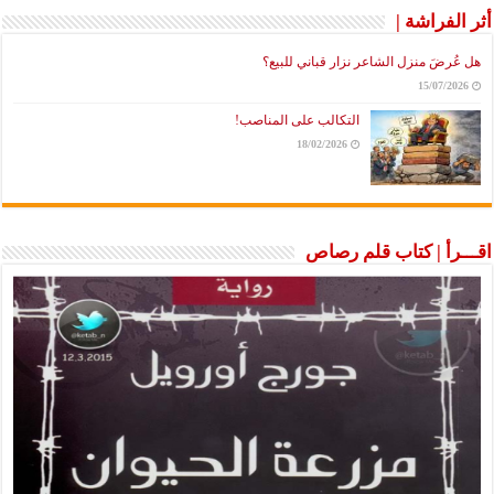
أثر الفراشة |
هل عُرضَ منزل الشاعر نزار قباني للبيع؟
15/07/2026
التكالب على المناصب!
18/02/2026
اقـــرأ | كتاب قلم رصاص