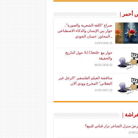
أحمر |
صراع “اللغة الشعرية والصورة”..
حوار بين الإنسان والذكاء الاصطناعي
ـ المحاور: حسان الجودي
14/03/2026
حوار مع AI Claude حول التاريخ
والحقيقة
06/02/2026
مناقشة الفيلم الفلسفي “الرجل غير
العقلاني” المخرج وودي آلان
22/02/2025
فراشة |
رضَ منزل الشاعر نزار قباني للبيع؟
15/07/