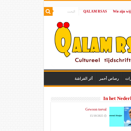
QALAM RSAS
|
رات
رصاص أحمر
أثر الفراشة
In het Neder
Gewoon toeval
15/10/2025