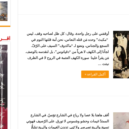
أوقفني على رجل واحدة، وقال: كل ظل لصاحبه وقف. ليس
اقـــ
“مكبث” وحده مَن قتله النعاس، نحن أمة قلتها النوم في
السجع والجناس، ونضع لـ “ماكدوف” السيف على الرّفّ.
لجأنا إلى الكهف لا هرباً من “دقيانوس”، بل لنقدسه بالوصف.
مَن يقرأ علينا سورة الكهف العتمة في الروح لا في الظرف
نبتت …
أكمل القراءة »
أقف هاهنا بلا عصا ولا رياح في الشارع تؤنسُ. في الشارع
الممتدّ غيمات وحشو وشموس لا تورق. على الرّصيف قهوتي
تسيح والريح تصرصر ولا تَنِي. تدندن الغيمات والريح تسُحُّ