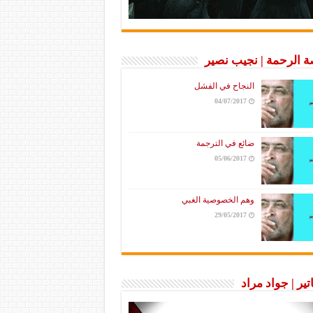
 الرحمة | نجيب نصير
النجاح في الفشل
04/07/2017
ضائع في الترجمة
05/06/2017
وهم الخصوصية الغبي
29/05/2017
تير | جواد مراد