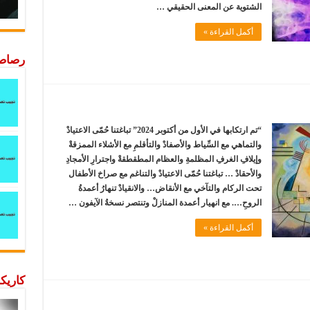
الشتوية عن المعنى الحقيقي …
أكمل القراءة »
رصاصة
“تم ارتكابها في الأول من أكتوبر 2024” تباغتنا حُمّى الاعتيادْ
والتماهي مع السِّياط والأصفادْ والتأقلمِ مع الأشلاء الممزقةْ
وإيلافِ الغرفِ المظلمةِ والعظام المطقطقةْ واجترارِ الأمجادِ
والأحقادْ … تباغتنا حُمّى الاعتيادْ والتناغم مع صراخ الأطفال
تحت الركام والتآخي مع الأنقاض… والانقيادْ تنهارُ أعمدةُ
الروحِ…. مع انهيار أعمدة المنازلْ وتنتصر نسخةُ الآيفون …
أكمل القراءة »
كاريكا