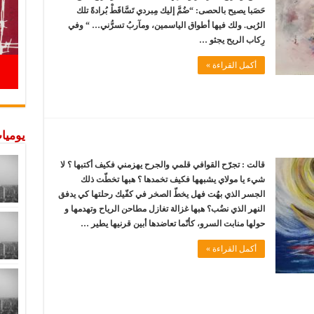
حَصَبا يصيح بالحصى: “ضُمَّ إليك مِبردي تَسَّاقَطْ بُرادةً تلك
الرُبى. ولك فيها أطواق الياسمين، ومآربُ تسرُّني… “ وفي
رِكاب الريح يجثو …
أكمل القراءة »
يوميات
قالت : تجرّح القوافي قلمي والجرح يهزمني فكيف أكتبها ؟ لا
شيء يا مولاي يشبهها فكيف تخمدها ؟ هبها تخطّت ذلك
الجسر الذي بهُت فهل يخطّ الصخر في كفّيك رحلتها كي يدفق
النهر الذي نضُب؟ هبها غزالة تغازل مطاحن الرياح وتهدمها و
حولها منابت السرو، كأنّما تعاضدها أبين قرنيها يطير …
أكمل القراءة »