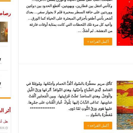
وكأنني اتنقل بين قطارين، وبهويتين، أقطع الحدود بين دولتين
ووردتين على حافة السطر بمحبرة قلم لا بجواز سفر… بعدك
رصاص 
أشعر بأنني أطفو بأجزائي المبعثرة على الحياة كما الورق…
وأعيد كل مرة تلك اللحظات التي كانت بمثابة أوقات فارغة
من الدهشة.. لم أشكُ …
أكمل القراءة »
كأنّكِ مريم معطّرَةٌ بالسّواد أكُفُّ الحمام وأجنُحُها. ومُوغِلةٌ في
القتامةِ أيْدي الضِّباعِ وأعيُنُها. وهذي النّوافذُ أتْرعَها وَرَقُ اللّيلِ
والْوَجَلُ. وهذي المناضدُ نَضَّتْ قَرَابِينَها، وبين الْمَجامِرِ ألْقَتْ
عناوينها. تَداعَى الذّبابُ إليها يَلُوكُ غُبارَ الْفُتاتِ على جمْرِها.
عليها هَوَى وَرَقُ التُّوتِ لمّا ذَوَى. **************
أثر ال
مُعَطَّرَةٌ بالسَّوادِ …
هل عُ
أكمل القراءة »
2026