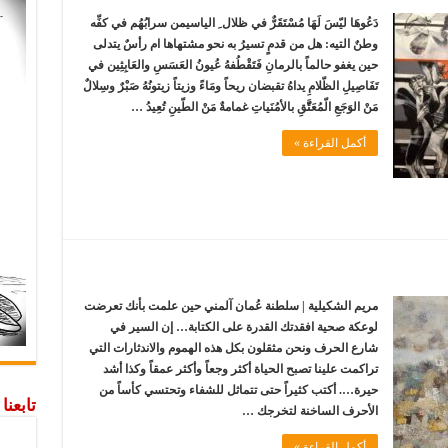
دَعُوهَا ليّسَ لَهَا مُسْتَقَرٌّ في ظلال ِ الياسيمن سرابُهُم في كفِّه
وطنٌ التيه: هل من قدمٍ تسيرُ به نحو مشتهاها ام رأسٌ يتدلی
حين يغفو حالماً بالرمانِ فَتَقْطُفهُ عُيونُ العَسَسِ والعَابِثِين في
تَفَاصِيلِ الظّلامِ يداهُ تقبضان ريحاً ومَاءً وزيتاً زيتونُهُ صَبْرٌ وسِلالٌ
مَنْ الوَجَعِ الّمُعَتَّّقِ بالأمُنَياتِ غمامةٌ مَنْ الطّينِ تُعِيدُ …
أكمل القراءة »
مريم الشكيلية | سلطنة عُمان آلمني حين علمت بأنك تعرضت
لوعكة صحية افقدتك القدرة على الكتابة… إن السير في
شارع الحرف ونحن مثقلون بكل هذه الهموم والاندثارات التي
تراكمت علينا تصبح الحياة أكثر وجعاً وأكثر عمقاً وكذا أشد
حيرة…. أكتب كثيراً حتى تتماثل للشفاء وتحتسي كأساً من
تابعن
الأحرف الساخنة لتخرجك …
أكمل القراءة »