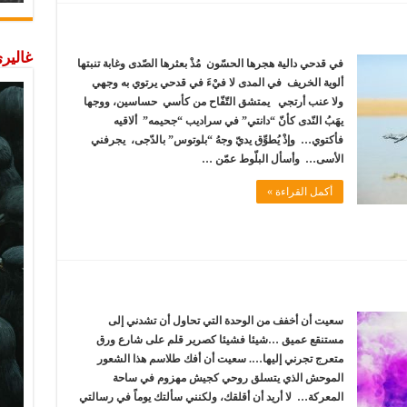
غاليري
في قدحي دالية هجرها الحسّون مُذْ بعثرها الصّدى وغابة تنبتها
ألوية الخريف في المدى لا فيْءَ في قدحي يرتوي به وجهي
ولا عنب أرتجي يمتشق التّفّاح من كأسي حساسين، ووجها
يهَبُ النّدى كأنّ “دانتي” في سراديب “جحيمه” ألاقيه
فأكتوي… وإذْ يُطوِّق يديّ وجهُ “بلوتوس” بالدّجى، يجرفني
الأسى… وأسأل البلّوط عمّن …
أكمل القراءة »
سعيت أن أخفف من الوحدة التي تحاول أن تشدني إلى
مستنقع عميق …شيئا فشيئا كصرير قلم على شارع ورق
متعرج تجرني إليها…. سعيت أن أفك طلاسم هذا الشعور
الموحش الذي يتسلق روحي كجيش مهزوم في ساحة
المعركة… لا أريد أن أقلقك، ولكنني سألتك يوماً في رسالتي