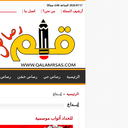
2026/07/17 الساعة 4:00 صباحًا
أرشيف المجلة |
من نحن؟ |
اتصل بنا |
ـــــــــــــــ
الرئيسية
رصاص حي
رصاص خشن
رصاص ن
الرئيسية
»
إبــداع
إبــداع
للحداد أثواب موسمية