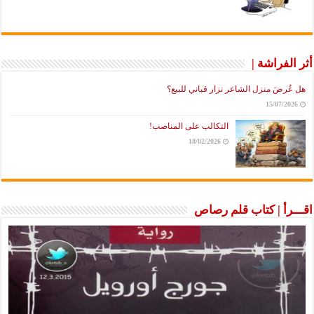
أثر الفراشة |
هل عُرضَ منزل الشاعر نزار قباني للبيع؟
15/07/2026
التكالب على المناصب!
18/02/2026
اقـــرأ | كتاب قلم رصاص