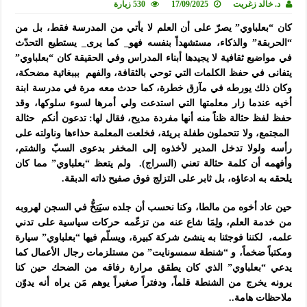
د. خالد زغريت
17/09/2025
530 زيارة
كان “بعلباوي” يصرّ على أن العلم لا يأتي من المدرسة فقط، بل من
“الحربقة” والذكاء، مستشهداً بنفسه فهو_ كما يرى_ يستطيع التحدّث
في مواضيع ثقافية لا يجيدها أبناء المدراس وفي الحقيقة كان “بعلباوي”
يتفانى في حفظ الكلمات التي توحي بالثقافة، والفهم بببغائية مضحكة،
وكان ذلك يورطه في مآزق خطرة، كما حدث معه مرة في مدرسة ابنة
أخيه عندما زار معلمتها التي استدعت ولي أمرها لسوء سلوكها، وقد
حفظ لفظ حثالة ظناً منه أنها مفردة مديح، فقال لها: تدعون أنكم حثالة
المجتمع، ولا تتحملون طفلة بريئة، فخلعت المعلمة حذاءها وناولته على
رأسه ولولا تدخل المدير لأخذوه إلى المخفر بدعوى السبّ والشتم،
وأفهمه أن كلمة حثالة تعني (السراج). ولم يتعظ “بعلباوي” مما كان
يلحقه به ادعاؤه، بل ثابر على التزلج فوق صفيح ذاته الدبقة.
حين عاد أخوه من مالطا، وكنا نحسب أن جلده سيَتِخُّ في السجن لهروبه
من خدمة العلم، ولِمَا شاع عنه من تزعّمه حركات سياسية على تدني
علمه، لكننا فوجئنا به ينشئ شركة كبيرة، ويسلّم فيها “بعلباوي” سيارة
ومكتباً ضخماً، و “شنطة سمسونايت” من مستلزمات رجال الأعمال كما
يدعي “بعلباوي” الذي كان يطقق مرارة رفاقه من الضحك حين كنا
يرونه يخرج من الشنطة قلماً، ودفتراً صغيراً يوهم مَن يراه أنه يدوّن
ملاحظات هامة..