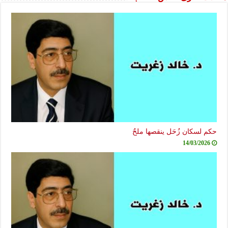
حكم لسكان زُحَل ينقصها ملحٌ
14/03/2026