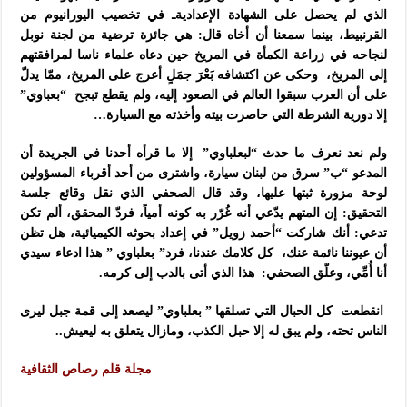
الذي لم يحصل على الشهادة الإعداديةـ في تخصيب اليورانيوم من
القرنبيط، بينما سمعنا أن أخاه قال: هي جائزة ترضية من لجنة نوبل
لنجاحه في زراعة الكمأة في المريخ حين دعاه علماء ناسا لمرافقتهم
إلى المريخ، وحكى عن اكتشافه بَعْرَ جمَلٍ أعرج على المريخ، ممّا يدلّ
على أن العرب سبقوا العالم في الصعود إليه، ولم يقطع تبجح “بعباوي”
إلا دورية الشرطة التي حاصرت بيته وأخذته مع السيارة…
ولم نعد نعرف ما حدث “لبعلباوي” إلا ما قرأه أحدنا في الجريدة أن
المدعو “ب” سرق من لبنان سيارة، واشترى من أحد أقرباء المسؤولين
لوحة مزورة ثبتها عليها، وقد قال الصحفي الذي نقل وقائع جلسة
التحقيق: إن المتهم يدّعي أنه غُرّر به كونه أمياً، فردّ المحقق، ألم تكن
تدعي: أنك شاركت “أحمد زويل” في إعداد بحوثه الكيميائية، هل تظن
أن عيوننا نائمة عنك، كل كلامك عندنا، فرد” بعلباوي ” هذا ادعاء سيدي
أنا أُمِّي، وعلّق الصحفي: هذا الذي أتى بالدب إلى كرمه.
انقطعت كل الحبال التي تسلقها ” بعلباوي” ليصعد إلى قمة جبل ليرى
الناس تحته، ولم يبق له إلا حبل الكذب، ومازال يتعلق به ليعيش..
مجلة قلم رصاص الثقافية