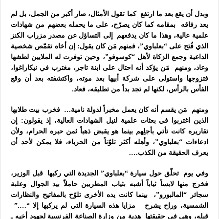
وبدل أن يقع بعد ما ارتفع كما تقول الأمثال، صار أكبر من الجمل، بل لم
يعد رفاقه بمقامه كما كان يصرّح، على ما يحمله بعضهم من شهادات
علمية عالية، وهذا ما كان يدفعهم إلى التساؤل عن مصدر مزراب الكنز
الذي فُتح على “بعلباوي”، فمنهم مَن كان يقول: إن أخاه تقمّص شخصية
الداعية وجمع الزكاة لأهل “كوسوفو”، وحين توفرت له الملايين لطشها
وعاد، ومنهم مَن يؤكد أنه احتال على ابنة تاجر، مغترب في نيكاراغوا،
فتزوجها واستولى على شركة أبيها بعد موته، واكتشفته بعد أن وقع
الفأس بالرأس، لكنها لم تجد بداً من تطليقه، فعاد.
ومنهم مَن يقسم أنه كان يعمل مخبراً لدولة نامية… فخرب بيت طلابها
الذين اغتربوا في بعثات علمية لنيل الشهادات العالية، إذ يقولون: إن
تقاريره كانت تأتي بأجلِهم بينما هو يقبض ذهباً ثمن حبره الحرام، ولأن
ادعاءات “بعلباوي”، وأهله أكثر تلوّناً من الحرباء، فلا يمكن لأحد أن
يعرف الحقيقة من الكذب….
وفي يوم تحلّق حول سيارة “بعلباوي” الجديدة التي ركبها قبل الوزير،
فخرج منها لابساً ثياباً أشبه بثياب المطربين حاملاً بيد الجوال وعلبة
سجائر “المالبورو”، بينما كانت يده الأخرى تلوّح بالمفاتيح والنظارات
الشمسية، وراح يشرح مزايا هذه السيارة التي لم يركبها إلا “….”
قبله، وهي في حقيقتها هدية من وزارة الصناعة الفرنسية لجهود أخيه ـ