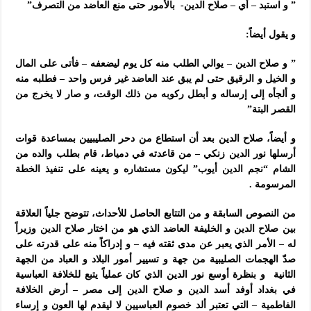
” و استبد – أي – صلاح الدين- بالأمور حتى منع العاضد من التصرف”
و يقول أيضاً:
” و صلاح الدين – يوالي الطلب منه كل يوم ليضعفه – فأتى على المال
و الخيل و الرقيق حتى لم يبق عند العاضد غير فرس واحد – فطلبه منه
و ألجأه إلى إرساله و أبطل ركوبه من ذلك الوقت، و صار لا يخرج من
القصر البتة”
و أيضاً، صلاح الدين بعد أن استطاع من دحر الصليبيين بمساعدة قوات
أرسلها نور الدين زنكي – من قاعدته في دمياط، قام بطلب والده من
الشام “نجم الدين أيوب” ليكون مستشاره و يعينه على تنفيذ الخطة
المرسومة .
من النصوص السابقة و من التتابع الحاصل للأحداث، تتوضح جلياً العلاقة
بين صلاح الدين و الخليفة العاضد الذي هو من اختار صلاح الدين وزيراً
له – الأمر الذي يعبر عن مدى ثقته فيه – و إدراكاً منه على قدرته على
صدّ الهجمات الصليبية من جهة و تسيير أمور البلاد و العباد من الجهة
الثانية و بنظرة أوسع نور الدين الذي كان عملياً يتبع للخلافة العباسية
في بغداد أوفد أسد الدين و صلاح الدين إلى مصر – أرض الخلافة
الفاطمية – التي تعتبر ألد خصوم العباسيين لا ليقدم لها العون و إرساء