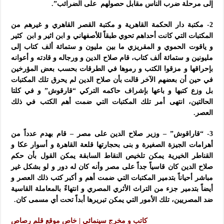
إلى مرحلة ضرب الناس مقابل حصولهم على الضرائب”.
2- مكتبة دار الحكمة القاهرية و مكتبة القصر القاهري و غيرهم من
المكتبات التي كانت أحداهم تحوي طبقاً للأصفهاني و ابن اثير و ابن كثير
و ياقوت الحموي و المقريزي ما بين مليون و ستمائة ألف كتاب إلى
مليونين و ستمائة ألف كتاب، قام صلاح الدين و ورجاله و قادته و أعوانه
بإحراقها و مزقوا الكتب و رموها في الطرقات بحسب بعض المؤرخين
في حين أن بعضهم الآخر قالت بأن صلاح الدين لم يحرق تلك المكتبات
بل وزع كتبها و باعها بإشراف حاكمه التركي “قارقوش” و في كلتا
الحالتين، انتهى أمر تلك المكتبات التي ضمت أهم الكتب في ذلك
العصر.
3- “قاراقوش” – وزير صلاح الدين على مصر – قام بهدم عدداً من
أهرامات الجيزة الصغيرة و بنى بحجارتها قلعة القاهرة و أسوار عكا و
القناطر الخيرية يمكن تلخيص النقاط السابقة يمكن القول بأن حكم
صلاح الدين كان قاسياً جداً على مصر وأنه كان له دور و لو بشكل غير
مباشر أحياناً بتدمير المكتبات التي ضمت أهم و أكبر كتب ذلك العصر و
أيضاً بتدمير جزء من التراث الأثري المصري و انتهاءً بالمعاملة القاسية
ضد المصريين، تلك الأمور التي يمكن تبريرها أبداً تحت أي مسمى كان.
كاتب و مخرج سينمائي | خاص موقع قلم رصاص