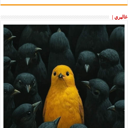
غاليري |