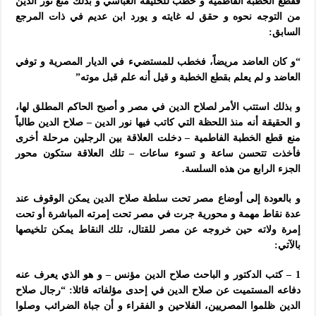
فقطع الخطبة الفاطمية و خطب للخليفة العباسي و بذلك منع نور الدين
من التوجه نحوه و حقق له غايته و يورد ابن عديم في ذات المرجع
السابق:
“و كان العاضد مريضاً، فخطب للمستضيء في الديار المصرية و توفي
العاضد و لم يعلم بقطع الخطبة و قيل أنه علم قبل موته”
و بذلك استتب الأمر لصلاح الدين في مصر و أصبح الحاكم المطلق لها،
و الحقيقة أنه منذ اللحظة التي كاتب فيها نور الدين – صلاح الدين طالباً
منع قطع الخطبة الفاطمية – دخلت العلاقة بين الرجلين مرحلة أخرى
فأخذت تتحسن ساعة و تسوء ساعات – تلك العلاقة ستكون محور
الجزء الرابع من هذه السلسة.
و بالعودة إلى أوضاع مصر تحت سلطة صلاح الدين يمكن الوقوف عند
عدة نقاط مهمة و محورية جرت في مصر تحت إمرته المباشرة أو تحت
إمرة ولاته حين خروجه عن مصر للقتال، تلك النقاط يمكن تلخيصها
بالآتي:
1 – كتب الدكتور و الباحث صلاح الدين مؤنس – و هو الذي يعرف عنه
دفاعه المستميت عن صلاح الدين في إحدى مؤلفاته قائلا: “رجال صلاح
الدين ظلموا المصريين، الفلاحين و الفقراء و أن جباة الضرائب وصلوا