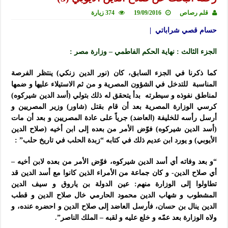
قلم رصاص
19/09/2016
374 زيارة
حسام قصي شراباتي |
الجزء الثالث : نهاية الحكم الفاطمي – وزارة مصر :
كما ذكرنا في الجزء السابق، كان (نور الدين زنكي) ينتظر الفرصة
المناسبة للتدخل في الشؤون المصرية و من ثم الاستيلاء عليها و ضمها
لمناطق نفوذه و سيطرته بدأ يتحقق له ذلك بتولي (أسد الدين شيركوه)
كرسي الوزارة المصرية بعد أن قام بقتل (شاور) وزير المصريين و
أرسل رأسه للخليفة (العاضد) جرياً على عادة المصريين و بعد أن مات
(أسد الدين شيركوه) فوّض الأمر من بعده إلى ابن أخيه (صلاح الدين
الأيوبي) و يورد ابن عديم ذلك في كتابه “زبدة الحلب في تاريخ حلب” :
“و بعد وفاته أي أسد الدين شيركوه، فوّض الأمر من بعده لابن أخيه –
أي صلاح الدين- و كان جماعة من الأمراء الذين كانوا مع أسد الدين قد
تطاولوا إلى الوزارة منهم: عين الدولة بن ياروق و سيف الدين
المشطوب و شهاب الدين محمود الحارمي خال صلاح الدين و قطب
الدين ينال بن حسان، فأرسل العاضد إلى صلاح الدين و احضره عنده، و
ولاه الوزارة بعد عمّه و خلع عليه و لقبه – الملك الناصر”.