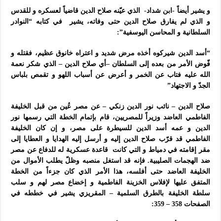
و يشير أيضاً -ابن شداد- الذي عيّنه صلاح الدين قاضياً لعسكره و للقدس
و الذي لم يفارق صلاح الدين حتى وفاته، يشير في كتابه “النوادر
السلطانية و المحاسن اليوسفية”:
“أسد الدين شيركوه أخذه مرض شديد و اعتراه خانوق عظيم، فقتله و
فّوض الأمر من بعده إلى السلطان –أي صلاح الدين – الذي شكر نعمة
الله عليه فتاب عن الخمر و أعرض عن أسباب اللهو و تقمص بلباس
الجدّ و الاجتهاد”
صلاح الدين – نائب نور الدين زنكي – عن مصر عُين من قبل الخليفة
الفاطمي العاضد وزيراً للمصريين، قام بإتمام الخطة التي رسمها نور
الدين و عمه أسد الدين للسيطرة على مصر، و إن كان الخليفة
الفاطمي قد قرّب صلاح الدين إليه و أرسل إليه الهدايا و العطايا إلى
مقر إقامته في دمياط و التي كانت قاعدة عسكرية له للدفاع عن مصر
ضد الهجمات الصليبية. فإنه قد استغل منصبه وظلّ يطلب الأموال من
الخليفة العاضد حتى أفلسه، هذا الأمر الذي كان جزءاً من الخطة
المتفق عليها لإفلاس الخزينة الفاطمية و إخضاع مصر لهم و سلب
سلطة الخليفة بالطرق السلمية – المقريزي يشير في خططه في
الصفحات 358 – 359: