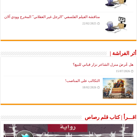
مناقشة الفيلم الفلسفي “الرجل غير العقلاني” المخرج وودي آلان
22/02/2025
أثر الفراشة |
هل عُرضَ منزل الشاعر نزار قباني للبيع؟
15/07/2026
التكالب على المناصب!
18/02/2026
اقـــرأ | كتاب قلم رصاص