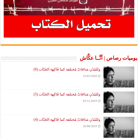
يوميات رصاص | آنَّــا عكَّاش
وللمُدُنِ مَذاقاتٌ مُختلفة كما فَاكِهة الجَنّات (6)
31/03/2020
وللمُدُنِ مَذاقاتٌ مُختلفة كما فَاكِهة الجَنّات (5)
03/11/2019
وللمُدُنِ مَذاقاتٌ مُختلفة كما فَاكِهة الجَنّات (4)
26/08/2019