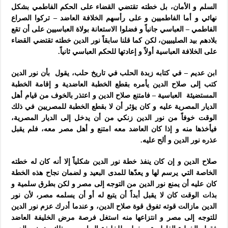
السلم و الأمان، بل خطته تقتضي القضاء على الحكم الفاطمي بشكل
نهائي و أما الفاطميين و على رأسهم الخلافة العاضد – تركوا الصراع
الفاطمي – العباسي جانباً و فضلوا الاستعانة بولاة العباسيين على أن تقع
بلادهم بيد الصليبيين، لكن كما قلنا سابقاً نور الدين خطته تقتضي القضاء
على الخلافة العباسية أولاً و إعادتها للحكم العباسي ثانياً.
ابن عديم – في كتابه زبدة الحلب في تاريخ حلب، يقول بأن نور الدين
كتب إلى صلاح الدين يأمره بقطع الخطبة العاضدية و إقامة الخطبة
المستضيئة العباسية – فامتنع صلاح الدين و اعتذر بالخوف من قيام أهل
الديار المصرية عليه و كان يؤثر أن لا بقطع الخطبة للمصريين في ذلك
الوقت خوفاً من نور الدين زنكي من أن يدخل إلى الديار المصرية،
فيأخذها منه و إذا كان العاضد معه امتنع و أهل مصر معه، فلم يقبل
عذره نور الدين و ألح عليه.
صلاح الدين و إن كان ينفذ خطة نور الدين شكلياً إلا أنه كان له خطته
الخاصة التي يرسم لها و يعدّها للمدى البعيد و لضمان نجاح هذه الخطة
كان عليه أن يمنع نور الدين من التوجه إلى مصر و لكن بطرق سلمية و
بذات الوقت كان لا يقبل أبداً أن يتبع له أو أن يسلمه مصر، لأن نور
الدين مازالت قوته تفوق قوة صلاح الدين، و عندما أدرك عزم نور الدين
للتوجه إلى مصر و انتزاعها منه استغل فرصة مرض الخليفة العاضد