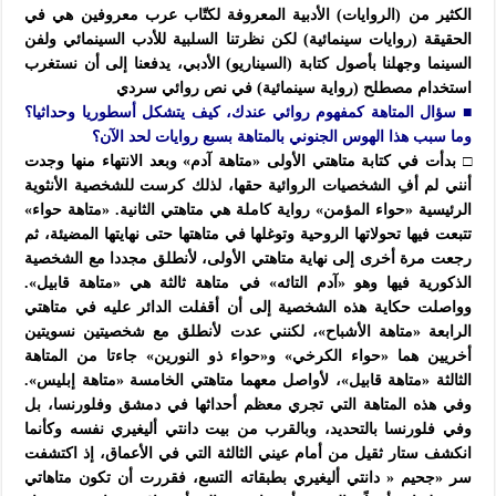
الكثير من (الروايات) الأدبية المعروفة لكتّاب عرب معروفين هي في
الحقيقة (روايات سينمائية) لكن نظرتنا السلبية للأدب السينمائي ولفن
السينما وجهلنا بأصول كتابة (السيناريو) الأدبي، يدفعنا إلى أن نستغرب
استخدام مصطلح (رواية سينمائية) في نص روائي سردي
■ سؤال المتاهة كمفهوم روائي عندك، كيف يتشكل أسطوريا وحداثيا؟
وما سبب هذا الهوس الجنوني بالمتاهة بسبع روايات لحد الآن؟
□ بدأت في كتابة متاهتي الأولى «متاهة آدم» وبعد الانتهاء منها وجدت
أنني لم أفِ الشخصيات الروائية حقها، لذلك كرست للشخصية الأنثوية
الرئيسية «حواء المؤمن» رواية كاملة هي متاهتي الثانية. «متاهة حواء»
تتبعت فيها تحولاتها الروحية وتوغلها في متاهتها حتى نهايتها المضيئة، ثم
رجعت مرة أخرى إلى نهاية متاهتي الأولى، لأنطلق مجددا مع الشخصية
الذكورية فيها وهو «آدم التائه» في متاهة ثالثة هي «متاهة قابيل».
وواصلت حكاية هذه الشخصية إلى أن أقفلت الدائر عليه في متاهتي
الرابعة «متاهة الأشباح»، لكنني عدت لأنطلق مع شخصيتين نسويتين
أخريين هما «حواء الكرخي» و«حواء ذو النورين» جاءتا من المتاهة
الثالثة «متاهة قابيل»، لأواصل معهما متاهتي الخامسة «متاهة إبليس».
وفي هذه المتاهة التي تجري معظم أحداثها في دمشق وفلورنسا، بل
وفي فلورنسا بالتحديد، وبالقرب من بيت دانتي أليغيري نفسه وكأنما
انكشف ستار ثقيل من أمام عيني الثالثة التي في الأعماق، إذ اكتشفت
سر «جحيم « دانتي أليغيري بطبقاته التسع، فقررت أن تكون متاهاتي