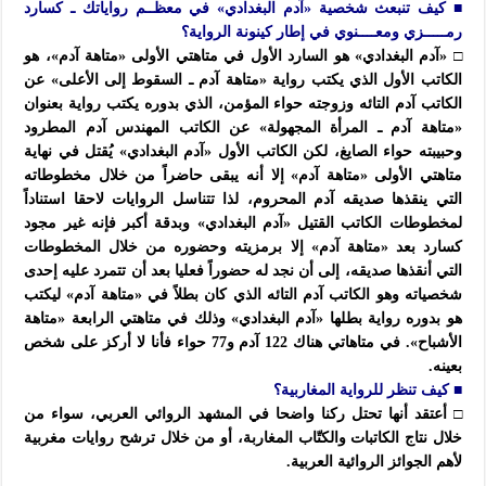
■ كيف تنبعث شخصية «آدم البغدادي» في معظــم رواياتك ـ كسارد
رمـــــزي ومعــــنوي في إطار كينونة الرواية؟
□ «آدم البغدادي» هو السارد الأول في متاهتي الأولى «متاهة آدم»، هو
الكاتب الأول الذي يكتب رواية «متاهة آدم ـ السقوط إلى الأعلى» عن
الكاتب آدم التائه وزوجته حواء المؤمن، الذي بدوره يكتب رواية بعنوان
«متاهة آدم ـ المرأة المجهولة» عن الكاتب المهندس آدم المطرود
وحبيبته حواء الصايغ، لكن الكاتب الأول «آدم البغدادي» يُقتل في نهاية
متاهتي الأولى «متاهة آدم» إلا أنه يبقى حاضراً من خلال مخطوطاته
التي ينقذها صديقه آدم المحروم، لذا تتناسل الروايات لاحقا استناداً
لمخطوطات الكاتب القتيل «آدم البغدادي» وبدقة أكبر فإنه غير مجود
كسارد بعد «متاهة آدم» إلا برمزيته وحضوره من خلال المخطوطات
التي أنقذها صديقه، إلى أن نجد له حضوراً فعليا بعد أن تتمرد عليه إحدى
شخصياته وهو الكاتب آدم التائه الذي كان بطلاً في «متاهة آدم» ليكتب
هو بدوره رواية بطلها «آدم البغدادي» وذلك في متاهتي الرابعة «متاهة
الأشباح». في متاهاتي هناك 122 آدم و77 حواء فأنا لا أركز على شخص
بعينه.
■ كيف تنظر للرواية المغاربية؟
□ أعتقد أنها تحتل ركنا واضحا في المشهد الروائي العربي، سواء من
خلال نتاج الكاتبات والكتّاب المغاربة، أو من خلال ترشح روايات مغربية
لأهم الجوائز الروائية العربية.