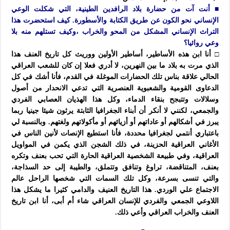
■ أنت آت من حضارة بلاد الرافدين الطينية، التي شكلت الوعي
الإنساني نحو الكون عن طريق الكتابة والأسطورة. كيف استحضرت هذا
التراث الإنساني المشكل من المحو والخراب ،وكيف تستلهم منه بلا
وعي روائيا؟
□ أنا ابن هذه الأساطير، أساطير الأولين ووريث كل تاريخ العنف هذا
الذي مرت به بلاد ما بين النهرين، لا أدري فعلا إن كان للشعب العراقي
الحالي علاقة بناس تلك الحضارات الموغلة في القدم، فأنا أشك في كل
الدعاوى القومية والشعبوية العنصرية التي تدعي الانحدار من أصول
وسلالات وتتبجح بنقاء الدماء، وكل هذا الهذيان العصابي الفردي
والجمعي، لكنني لا أنكر أن أبناء الجغرافيا الثابتة يرثون شيئا جينيا ربما
يبرز في أشكالهم أو عاداتهم أو أزيائهم أو مأكولاتهم ولغتهم. وبالنسبة لي
باعتباري أنتمي لجغرافيا محددة، فأنا استطيع الإنصات لأنين الناس في
الأغاني العراقية الحزينة، في ذلك الشجن الذي يكمن في المواويل
العراقية، وفي طبيعة الشخصية العراقية الحارة التي تحب بعنف وتكره
بعنف، المتناقضة، تراوغ وتنافق وتتملق، والطيبة إلى حد السذاجة،
والتي تنسى بسرعة، وكل تلك السمات التي شخصها الراحل عالم
الاجتماع علي الوردي. هذا التاريخ العنيف والدامي كثيرا ما يشكل هذا
اللاوعي الجمعي والفردي للإنسان العراقي شاء أم أبى، أنا ابن تاريخ
العنف والخراب العراقي وأعي ذلك.