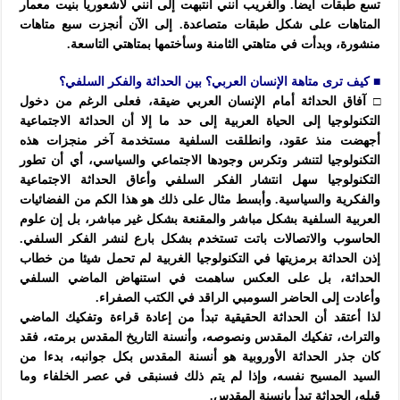
تسع طبقات أيضاً. والغريب أنني انتبهت إلى أنني لاشعوريا بنيت معمار
المتاهات على شكل طبقات متصاعدة. إلى الآن أنجزت سبع متاهات
منشورة، وبدأت في متاهتي الثامنة وسأختمها بمتاهتي التاسعة.
■ كيف ترى متاهة الإنسان العربي؟ بين الحداثة والفكر السلفي؟
□ آفاق الحداثة أمام الإنسان العربي ضيقة، فعلى الرغم من دخول
التكنولوجيا إلى الحياة العربية إلى حد ما إلا أن الحداثة الاجتماعية
أجهضت منذ عقود، وانطلقت السلفية مستخدمة آخر منجزات هذه
التكنولوجيا لتنشر وتكرس وجودها الاجتماعي والسياسي، أي أن تطور
التكنولوجيا سهل انتشار الفكر السلفي وأعاق الحداثة الاجتماعية
والفكرية والسياسية. وأبسط مثال على ذلك هو هذا الكم من الفضائيات
العربية السلفية بشكل مباشر والمقنعة بشكل غير مباشر، بل إن علوم
الحاسوب والاتصالات باتت تستخدم بشكل بارع لنشر الفكر السلفي.
إذن الحداثة برمزيتها في التكنولوجيا الغربية لم تحمل شيئا من خطاب
الحداثة، بل على العكس ساهمت في استنهاض الماضي السلفي
وأعادت إلى الحاضر السومبي الراقد في الكتب الصفراء.
لذا أعتقد أن الحداثة الحقيقية تبدأ من إعادة قراءة وتفكيك الماضي
والتراث، تفكيك المقدس ونصوصه، وأنسنة التاريخ المقدس برمته، فقد
كان جذر الحداثة الأوروبية هو أنسنة المقدس بكل جوانبه، بدءا من
السيد المسيح نفسه، وإذا لم يتم ذلك فسنبقى في عصر الخلفاء وما
قبله، الحداثة تبدأ بإنسنة المقدس.