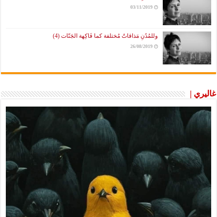
03/11/2019
وللمُدُنِ مَذاقاتٌ مُختلفة كما فَاكِهة الجَنّات (4)
26/08/2019
غاليري |