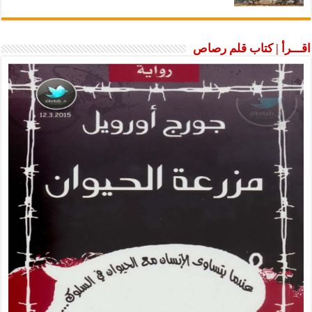
اقـــرأ | كتاب قلم رصاص