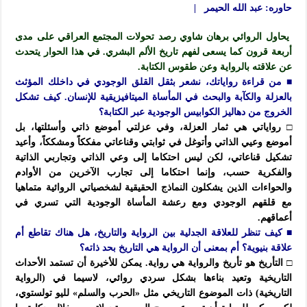
حاوره: عبد الله الحيمر |
يحاول الروائي برهان شاوي رصد تحولات المجتمع العراقي على مدى
أربعة قرون كما يسعى لفهم تاريخ الألم البشري. في هذا الحوار يتحدث
عن علاقته بالرواية وعن طقوس الكتابة.
■ من قراءة رواياتك، نشعر بثقل القلق الوجودي في داخلك المؤثث
بالعزلة والكآبة والبحث في المأساة الميتافيزيقية للإنسان. كيف تشكل
الخروج من دهاليز الكوابيس الوجودية عبر الكتابة؟
□ رواياتي هي ثمار العزلة، وفي عزلتي أموضع ذاتي وأسئلتها، بل
أموضع وعيي الذاتي وأتوغل في ثوابتي وقناعاتي مفككاً ومشككاً، وأعيد
تشكيل قناعاتي، لكن ليس احتكاما إلى وعي الذاتي وتجاربي الذاتية
والفكرية حسب، وإنما احتكاما إلى تجارب الآخرين من الأوادم
والحواءات الذين يشكلون النماذج الحقيقية لشخصياتي الروائية متماهيا
مع قلقهم الوجودي ومع رعشة المأساة الوجودية التي تسري في
أعماقهم.
■ كيف تنظر للعلاقة الجدلية بين الرواية والتاريخ، هل هناك تقاطع أم
علاقة بنيوية؟ أم بمعنى أن الرواية هي التاريخ بحد ذاته؟
□ التأريخ هو تأريخ والرواية هي رواية. يمكن للأخيرة أن تستمد الأحداث
التاريخية وتعيد بناءها بشكل سردي روائي، لاسيما في (الرواية
التاريخية) ذات الموضوع التاريخي مثل «الحرب والسلم» لليو تولستوي،