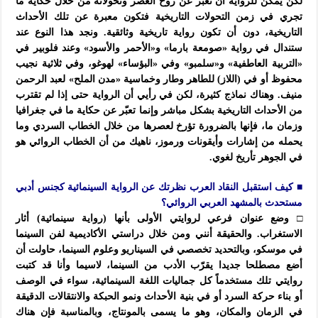
لكن يمكن للرواية أن تعبر عن روح العصر وتحولاته من خلال حكاية ما
تجري في زمن التحولات التاريخية فتكون معبرة عن تلك الأحداث
التاريخية، دون أن تكون رواية تاريخية وثائقية. ونجد هذا النوع عند
ستندال في رواية «صومعة بارما» و«الأحمر والأسود» وعند فلوبير في
«التربية العاطفية» و«سلمبو» وفي «البؤساء» لهوغو، وفي ثلاثية نجيب
محفوظ أو في (اللاز) للطاهر وطار وخماسية «مدن الملح» لعبد الرحمن
منيف. وهناك نماذج كثيرة، لكن في رأيي أن الرواية حتى إذا لم تقترب
من الأحداث التاريخية بشكل مباشر وإنما تعبّر عن حكاية ما في جغرافيا
وزمان ما، فإنها بالضرورة تؤرخ لعصرها من خلال الخطاب السردي وما
يحمله من إشارات وأيقونات ورموز، ناهيك من أن الخطاب الروائي هو
في الجوهر تأريخ لغوي.
■ كيف استقبل النقاد العرب نظرتك عن الرواية السينمائية كجنس أدبي
مستحدث بالمشهد العربي الروائي؟
□ وضع عنوان فرعي لروايتي الأولى بأنها (رواية سينمائية) أثار
الاستغراب. والحقيقة أنني ومن خلال دراستي الأكاديمية لفن السينما
في موسكو، وبالتحديد تخصصي في السيناريو وعلوم السينما، حاولت أن
أضع مصطلحا جديدا يقرّب الأدب من السينما، لاسيما وأنا قد كتبت
روايتي تلك مستخدماً كل جماليات اللغة السينمائية، سواء في الوصف
أو بناء حركة السرد أو في بنية الأحداث ونمو الحبكة والانتقالات الدقيقة
في الزمان والمكان، وهو ما يسمى بالمونتاج، وبالمناسبة فإن هناك