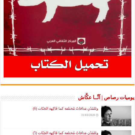
يوميات رصاص | آنَّــا عكَّاش
وللمُدُنِ مَذاقاتٌ مُختلفة كما فَاكِهة الجَنّات (6)
31/03/2020
وللمُدُنِ مَذاقاتٌ مُختلفة كما فَاكِهة الجَنّات (5)