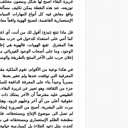
غريزة البقاء أصبح لها شكل ومضون مختلف، 
توزيعه، عند هذه النقطة يمكن تكثيف مسألة
واقع معاش فيه كل أنواع المهارات السياسي
الإستعمارية الغاشمة، لتصبح الهوية واقعاً مع
قل ماذا تنتج (تبدع) أقول لك من أنت، أي ا
كما أنني على استعداد للدخول في حرب معك ع
هذا المفترق تقبع الهويات، فالهوية هي إع
الوجود، وما على أصحاب الوجود الفيزيائي من
إعلان حرب على الآخر المنتج بالطريقة والوسا
في هكذا نوعية من الأقوام، تقوم الملكية مقام 
المعرفية التي توقفت عندها ولم تتغير بعدها
مسرباً وحيداً بناء على المعرفة الدافعة لل
جزء من الثقافة، وهو تعبير عن غريزة البقا
الطبيعي عليه مفترضاً أن الآخر يمتلك ذات 
حقوقية أعلى من أي آخر وعليهم غزوه، وهنا 
مرت على البشرية، أصبح من الضرورة إيجاد ذر
لم تصل الى موضوع الإنتاج ومستحقاته، فلج
مطنشة الظلم الإستعماري ومستحقاته في بناء
كحدث مثل (عيد الجلاء) بل كممارسة حياتية ف