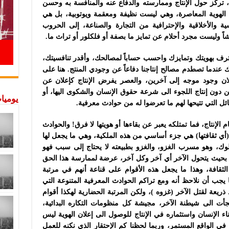
تركز حول الإنتاج وممارسته والدفاع عنه والمنافسة به وحسن
 الهوية المعاصرة، وهي ليست نظيفة ومعقمة ويوتوبية، بل هي
ة والأخلاقية والإحترافية من التجارة والصناعة، إلى الحروب
اشاً وليست مجرد أحلام عن تمايز ما بصفة أو فلكلور أو تراث ما.
عترف بهويتك وتمايزك واحسب حساباً لمصالحك، وأقدر تنافسيتك،
ندما تصطدم مصالح إنتاجنا دفاعاً عن وجودي المنتج. هنا على
لان وجود موجه إلى آخرين، والعصر يفرض الإنتاج كإعلان عن
 دون إنتاج اللجوء الى شرعة حقوق الإنسان والشكوى اليها، أو
يوميات
ئل التي تتيحها لهم ما تعرضوا له من حوادث معرفية.
الإنتاج، فما تمتلكه يعبر عن بقاءها أو هويتها لا فرق! والحوادث
 (أي ثقافتها) هي جزء أساسي من هذه الملكية، وهي ما يجعل لها
سلوك، وهو مسرب الغزو، والغزو بطبيعته لا يحتاج إلى سبب فهو
ء، بحيث يتحول الآخر أي آخر وكل آخر، عرضة لممارسة هذا الحق
الثقافة، وهذا ما يجعل هذه الأقوام على قناعة أنهم في مرتبة
يجب أن نلاحظ أنه ومع تراكم الحوادث المعرفية المتنوعة التي
يعة لقتل الآخر (غزوه )، ولكن المرتبة الحضارية لهكذا أقوام
أت الى شيطنة الآخر، مجيشة كل منظومات التكاره البدائية،
 الإنسان واستثماره في الإنتاج للوصول الى إعلان الهوية ليس
ي الواقع المستمر، وربما لحظنا كم الإحتقار الذي نكنه للعمل