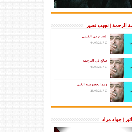
 الرحمة | نجيب نصير
النجاح في الفشل
04/07/2017
ضائع في الترجمة
05/06/2017
وهم الخصوصية الغبي
29/05/2017
تير | جواد مراد