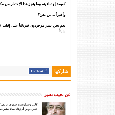
كقيمة إجتماعية، وما ينجز هذا الإحتقار من مكو
وأخيراً …من نحن؟
نعم نحن بشر موجودون فيزيائياً على إقليم لا 
شيئاً.
Facebook
شاركها
عن نجيب نصير
كاتب وسيناريست سوري عريق، كتب ا
خاص، ومن أبرزها: نساء صغيرات، أس