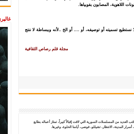
نات اللاهوية، المصابون بفوبياها.
غاليري
نستطيع تسميته أو توصيفه، أو …. أو الخ ..لأنه وببساطة لا ننتج
مجلة قلم رصاص الثقافية
لعديد من المسلسلات السورية التي لاقت إقبالاً كبيراً، تمتاز أعماله بطابع
رار المدينة، الانتظار، تشيللو، فوضى، أيامنا الحلوة، وغيرها.