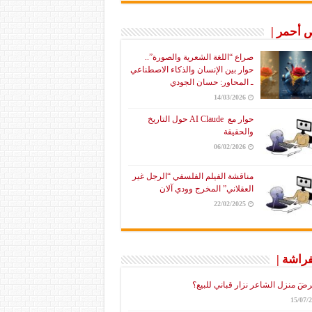
أحمر |
صراع “اللغة الشعرية والصورة”..
حوار بين الإنسان والذكاء الاصطناعي
ـ المحاور: حسان الجودي
14/03/2026
حوار مع AI Claude حول التاريخ
والحقيقة
06/02/2026
مناقشة الفيلم الفلسفي “الرجل غير
العقلاني” المخرج وودي آلان
22/02/2025
فراشة |
رضَ منزل الشاعر نزار قباني للبيع؟
15/07/