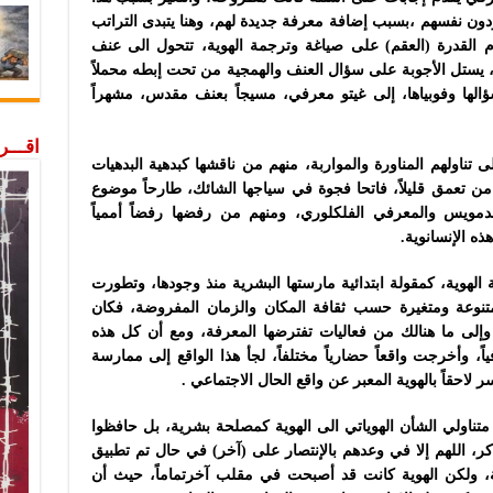
ودون نفسهم ،بسبب إضافة معرفة جديدة لهم، وهنا يتبدى التراتب
دم القدرة (العقم) على صياغة وترجمة الهوية، تتحول الى عنف
ستل الأجوبة على سؤال العنف والهمجية من تحت إبطه محملاً
سؤالها وفوبياها، إلى غيتو معرفي، مسيجاً بعنف مقدس، مشهراً
اقـــ
ى تناولهم المناورة والمواربة، منهم من ناقشها كبدهية البدهيات
من تعمق قليلاً، فاتحا فجوة في سياجها الشائك، طارحاً موضوع
 الدمويس والمعرفي الفلكلوري، ومنهم من رفضها رفضاً أممياً
ه الإنسانوية.
الهوية، كمقولة ابتدائية مارستها البشرية منذ وجودها، وتطورت
ً متنوعة ومتغيرة حسب ثقافة المكان والزمان المفروضة، فكان
 وإلى ما هنالك من فعاليات تفترضها المعرفة، ومع أن كل هذه
رفياً، وأخرجت واقعاً حضارياً مختلفاً، لجأ هذا الواقع إلى ممارسة
ر لاحقاً بالهوية المعبر عن واقع الحال الاجتماعي .
متناولي الشأن الهوياتي الى الهوية كمصلحة بشرية، بل حافظوا
ر، اللهم إلا في وعدهم بالإنتصار على (آخر) في حال تم تطبيق
ية، ولكن الهوية كانت قد أصبحت في مقلب آخرتماماً، حيث أن