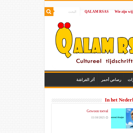
QALAM RSAS
|
ات
رصاص أحمر
أثر الفراشة
In het Neder
Gewoon toeval
15/10/2025