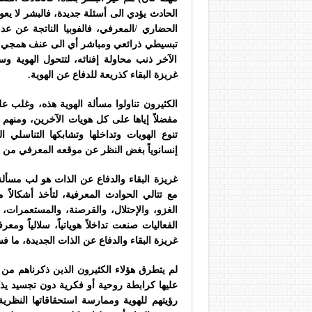
الحادث يؤدي الى أسئلة جديدة، فالبشر لا يع
الحضاري /المعرفي، فالفوبيا الناتجة عن ع
تبسيطي ذرائعي ومباشر أي الى عنف همجي، ي
الآخر ذنب محاولة إفنائه، لتتحول الهوية و
غريزة البقاء كذريعة للدفاع عن الهوية.
الكثيرون تناولوا مسألة الهوية هذه، وغلب عل
مفضلاً إياها على كل هويات الآخرين، ومنهم 
تنوع الهويات وتداخلها وتشابكها التناسلي
إنسانوياً بغض النظر عن موقعه المعرفي من هذ
غريزة البقاء والدفاع عن الذات هو لب مسألة 
مع تتالي الحوادث المعرفية، لتأخذ أشكالا
الغزو، والإحتلال، والقرصنة، والمستعمرات،
الفعاليات صنعت تداخلاً هوياتياً، سلالياً ومع
غريزة البقاء والدفاع عن الذات الجديدة، ما فس
لم يتطرق هؤلاء الكثيرون الذين ذكرناهم من 
عليها كرابطة روحية أو فكرية دون تجسيد يذك
رؤيتهم للهوية وممارسة استحقاقاتها النظر