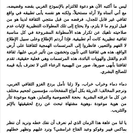
ليس ما أكتبه الآن هو دعوة للالتزام بالإنموذج الغربي بقضه وقضيضه،
مع أني أتمناه ولا أراه مستحيلاً، ولكنه هو نفسه يأبى تطبيقه في واقع
ثقافي غير قابل للجدل، فرفضه من قبل منتجي الثقافة لدينا هو من
قبيل لزوم ما لا يلزم، ولا يحتاج إلى تلك المطولات التنظيرية لإثبات عدم
صلاحيته ناهيك عن تكرار هذه الأسطوانة المشروخة في كل مناسبة
ثقافية تنظيرية كانت أم تطبيقية. فإذا أردتم الإطلاع وعلى سبيل الإطلاع
لا الفهم والتعبير، فانظروا إلى المرتسمات الهمجية لثقافتنا على أرض
الواقع، هذه هي ثقافتنا التي تأبون وتخشون من تأثير غربي عليها، ثقافة
الدم والقتل والهويات البائدة، هذه المرتسمات وهي فعلية حقيقية، تقدم
ثقافتنا بأبهى صورها، صور من البهيمية الرعناء التي لا تعترف بأية قيمة
للصالح البشري.
دماء دماء وخراب خراب، ولا زلنا نأمل بردع الغزو الثقافي الغربي،
ونرجم المخالف/ الدريئة بكل أنواع المفخخات، مؤسسين لجحيم مختلف
عن كل ما عرفته البشرية بحجة الخصوصية والتمايز، هوية موعودة تثأر
من هوية موعودة ،وهوية مشتهاة تبحث عن ردع لحقيقيتها بالإثم
والتثريب.
يا لنا من عاهة هذا الزمان الذي لم نعرف أن نفك خطه ونريد أن ننظر
بماكس فيبر وفوكو وعبد الفتاح غرامشي؟ ونرد عليهم ونظهر خطلهم