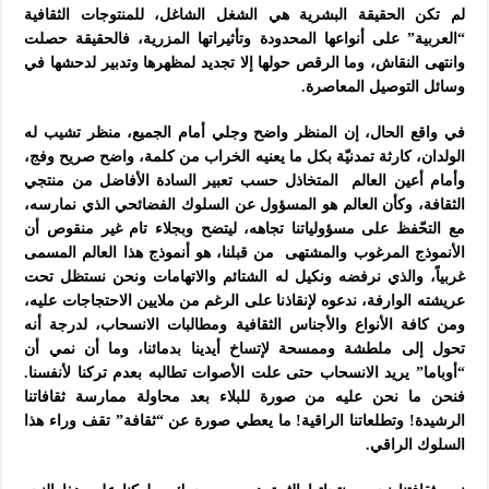
لم تكن الحقيقة البشرية هي الشغل الشاغل، للمنتوجات الثقافية
“العربية” على أنواعها المحدودة وتأثيراتها المزرية، فالحقيقة حصلت
وانتهى النقاش، وما الرقص حولها إلا تجديد لمظهرها وتدبير لدحشها في
وسائل التوصيل المعاصرة.
في واقع الحال، إن المنظر واضح وجلي أمام الجميع، منظر تشيب له
الولدان، كارثة تمدنيّة بكل ما يعنيه الخراب من كلمة، واضح صريح وفج،
وأمام أعين العالم المتخاذل حسب تعبير السادة الأفاضل من منتجي
الثقافة، وكأن العالم هو المسؤول عن السلوك الفضائحي الذي نمارسه،
مع التحّفظ على مسؤولياتنا تجاهه، ليتضح وبجلاء تام غير منقوص أن
الأنموذج المرغوب والمشتهى من قبلنا، هو أنموذج هذا العالم المسمى
غربياً، والذي نرفضه ونكيل له الشتائم والاتهامات ونحن نستظل تحت
عريشته الوارفة، ندعوه لإنقاذنا على الرغم من ملايين الاحتجاجات عليه،
ومن كافة الأنواع والأجناس الثقافية ومطالبات الانسحاب، لدرجة أنه
تحول إلى ملطشة وممسحة لإتساخ أيدينا بدمائنا، وما أن نمي أن
“أوباما” يريد الانسحاب حتى علت الأصوات تطالبه بعدم تركنا لأنفسنا.
فنحن ما نحن عليه من صورة للبلاء بعد محاولة ممارسة ثقافاتنا
الرشيدة! وتطلعاتنا الراقية! ما يعطي صورة عن “ثقافة” تقف وراء هذا
السلوك الراقي.