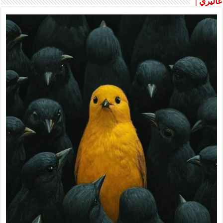
غاليري |