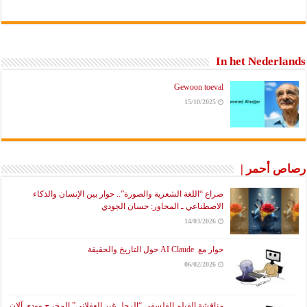
In het Nederlands
Gewoon toeval
15/10/2025
رصاص أحمر |
صراع “اللغة الشعرية والصورة”.. حوار بين الإنسان والذكاء
الاصطناعي ـ المحاور: حسان الجودي
14/03/2026
حوار مع AI Claude حول التاريخ والحقيقة
06/02/2026
مناقشة الفيلم الفلسفي “الرجل غير العقلاني” المخرج وودي آلان