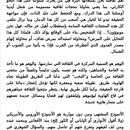
نعم ثقافتنا نحن بمنتجاتها الثرة هي من يحرك سلوكنا على هذا النحو
الكارثي، بما يشي بتناولنا منتجات ثقافية مسمومة من شغل أيدينا
أوصلتنا الى هذا الدرك، ومع التحفظ على جلد الذات، فإن مواجهة
الحقيقة تبدو لنا كخيار هي أصعب من كل هذا الدمار، وما نزال نتلقى
كل هذه المنتجات الثقافية السامة بإستقطاب أهبل عز مثاله، فهل نحن
موبوؤون؟… إذا التشخيص بناء على الوقائع يؤكد ذلك، فلماذا كل هذا
التحايل على المرض؟ ومحاولة استبداله بمرض شاف، أو محاولة إتهام
مصدر العدوى الذي أنتظرناه من الغرب فإذا به يأتينا من الجنوب أو
الشمال.
الوهم هو السمية المركزة في الثقافة التي نمارسها، والوهم هو ما تأخذ
به العامة والجماهير، ولكنه هو نفسه يكون تدليساً وتلفيقاً من منتجي
الثقافة من الخاصة و”النخب” التي تدلنا الى الطريق الطويلة تجاه
الهاوية، طريق طويلة صعبة ومعفرة لكنها تؤجل إنفجار دمائنا على
قارعة الحقيقة، وكما لكل طريق نهاية، ينتظر منتجوا الثقافة جماهيرهم
في قاع الهاوية ليؤنبوهم وليلفقون لهم قضايا ومسائل جديدة تضعهم
على مسار هاوية جديدة.
الأنموذج المشتهى ومن دون مواربة هو الأنموذج الأوروبي والأمريكي
(ولا أقول الأنواري أو الياباني أو الكور إلخ) منذ الأفغاني ومحمد عبده
ومن لف لفيفهم وتفرع عنهم أو تناسل منهم، والسؤال الجوهري في