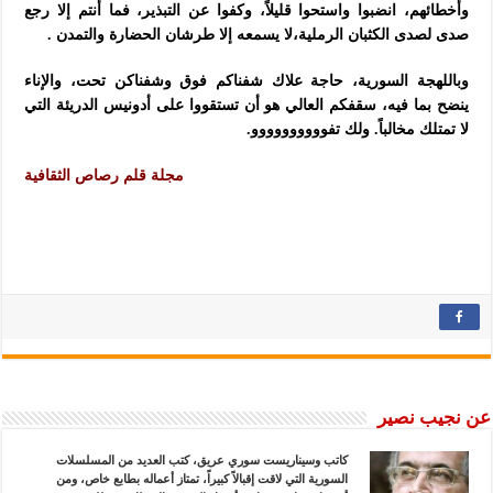
وأخطائهم، انضبوا واستحوا قليلاً، وكفوا عن التبذير، فما أنتم إلا رجع
صدى لصدى الكثبان الرملية،لا يسمعه إلا طرشان الحضارة والتمدن .
وباللهجة السورية، حاجة علاك شفناكم فوق وشفناكن تحت، والإناء
ينضح بما فيه، سقفكم العالي هو أن تستقووا على أدونيس الدريئة التي
لا تمتلك مخالباً. ولك تفوووووووووو.
مجلة قلم رصاص الثقافية
عن نجيب نصير
كاتب وسيناريست سوري عريق، كتب العديد من المسلسلات
السورية التي لاقت إقبالاً كبيراً، تمتاز أعماله بطابع خاص، ومن