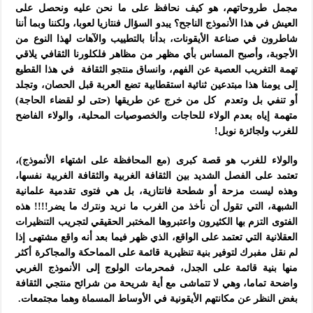
مجمل طروحاتهم، هو كيف نحافظ على ما نحن عليه ونحصل على
العيش في هذا الأنموذج الناجح؟ يبدو السؤال فنتازيا لعوبا، ولكننا وبما أننا
شاطرون في صناعة الأيقونات، بدأنا بالتطييب والآهات لهذا النوع من
الأجوبة، وأصبح المساس بأي مظهر من مظاهر فلكلورنا الثقافي يلاقي
تهمة التغريب العصية عن الفهم، وانساق منتجو الثقافة في هذا القطيع
إلى يومنا هذا مبتدعين ثنائية استقطابية تضع العربة قبل الحصان، وتجلد
أو تنفي بل وتعدم كل من خرج عن طريقها (حتى لو لقضاء الحاجة)
متهمة إياه بعدم الولاء للحاجات والخصوصيات المحلية، والولاء الفاضح
للغرب ولجائزة نوبل!
والولاء للغرب هو قصة كبرى (مع المحافظة على اشتهاء الأنموذج)،
تعتمد على الفصل الشديد بين الثقافة الغربية والثقافة الغربية نفسها،
وهذه ليست مزحة أو شطحة فانتازية، بل هي فتوى تقدمية علمانية
الشبهة، التي تقول أن نأخذ من الغرب ما نريد ونترك ما يضر!!!! هذه
الفتوى التزم بها الكثيرون واعتبروها المختبر الحقيقي لتجريب التنظيرات
العقلانية التي تعتمد على الواقع، الذي ظهر فيما بعد أنه واقع مشتهى إذا
لم نقل مفبرك لتوفير بنية تنظيرية قائمة على المماحكة والمجاكرة أكثر
منها بنية قائمة على الجدل، فمحرمات الولوج إلى الأنموذج الغربي
واضحة تماما، وهي لا تتماشى مع أية شريحة من شرائح منتجي الثقافة
بغض النظر عن مكانتهم الأيقونية في الأوساط المسماة وهما مجتمعات.