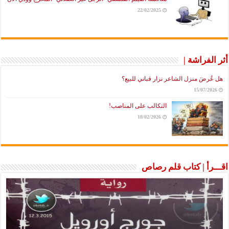
22/02/2025
أثر الفراشة |
هل عُرضَ منزل الشاعر نزار قباني للبيع؟
15/07/2026
التكالب على المناصب!
18/02/2026
اقـــرأ | كتاب قلم رصاص