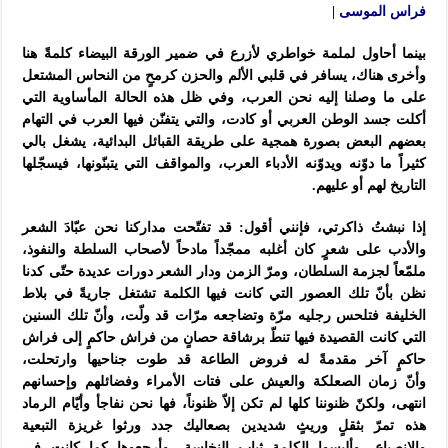
فراس الموسى |
بينما أحاول لملمة خواطري لأزرع في ضمير الورقة البيضاء كلمةً هنا
وأخرى هناك، يسافر في قلبي الألم والحزن كرمحٍ من النحاس المشتعل
على ما وصلنا إليه نحن العرب، وفي ظل هذه الحالة المأساوية التي
أكلت جسد الوطن العربي أو كادت، والتي يتفنّن فيها العرب في التهام
بعضهم البعض بصورة همجية على طريقة القبائل البدائية، يشغل بالي
كثيراً ما دوّنه ويدوّنه الأدباء العرب، والمواقف التي يتبنّونها، فيسجّلها
التاريخ لهم أو عليهم.
إذا نبشتُ ذاكرتي، فإنني أقول: قد تفتّحت مداركنا نحن عبّادَ الشعر
والأدب على شعرٍ كان أغلبه ممجّداً مادحاً لأصحاب السلطة والنفوذ،
ملمّعاً لجزمة السلطان، ومرّ الزمن ودار الشعر دورات عديدة حتّى كدنا
نظن بأنّ تلك العصور التي كانت فيها الكلمة تشتغل جاريةً في بلاط
الخليفة فتلحس رجليه مرّة وتضاجعه مرّات قد ولّت، وأنّ تلك السنين
التي كانت القصيدة فيها تنطّ برشاقة حصانٍ من فراش حاكمٍ إلى فراش
حاكمٍ آخر مقدمةً له فروض الطاعة قد طوت جناحيها وارتحلت،
وأنّ
زمان الصعلكة والعيش على فتات الأمراء وفضائلهم وإحسانهم
انتهى، ولكنّ ظنوننا كلها لم تكن إلاّ ظنوناً، فها نحن نفاجأ وأيّام الرماد
هذه تمرّ بثقلٍ وريثٍ شديدين بصعاليك جدد ورثوا غريزة التبعية
والإنصياع، وألبسوا الكلمة ثياب النخاسة، وأرجعوها كما كانت في