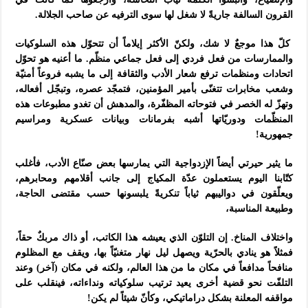
القرون السالفة جاريةً لا شغل لها سوى الترفيه عن صاحب الجلالة.
كلّ هذا موجعٌ لا شك، ولكنّ الأكثر إيلاماً أن تتحوّل هذه السلوكيات
والممارسات من فعل فردي إلى فعل جماعي منظّم. ما أعنيه هو تحوّل
اتحادات ومنظمات ترفع شعار الأدب والثقافة إلى ما يشبه فروعاً أمنيّة
وشعب مخابرات تتغنّى بأمير المؤمنين، فتمجّد عصره، وتبجّل أفعاله،
وتهزّ له الخصر في فتوحاته المظفّرة، والمدهش أن تغدو مطبوعات هذه
المنظّمات ودوريّاتها أشبه بفرمانات وبيانات عسكرية ومراسيم
جمهورية!
ما يثير حيرتي أيضاً الإزدواجية التي يمارسها بعض صنّاع الأدب، فأغلب
كتّابنا اليوم يستعملون عدّة المكياج إلى جانب أقلامهم ومحابرهم،
ويعلّقون في دواليبهم ثياباً تنكريةً يلبسونها حسب مقتضى الحاجة،
وطبيعة المناسبة،
واختلاف المناخ. إن التلوّن الذي يعيشه هذا الكاتب، أو ذاك مربكٌ حقاً،
فمثلاً هو ينادي بالحرّية ويصهل ليل نهار متغنيّاً بها، ويقف مع المظلوم
منافحاً مدافعاً في مكان ما من هذا العالم، ولكنه في مكان (آخر) وعند
التلفّت نحو قضية أخرى يعيد ترتيب سلوكياته ونداءاته، فينقلب على
مواقفه المعلنة بشكل دراماتيكي، وكأنّ شيئاً لم يكن!