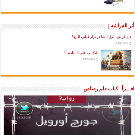
أثر الفراشة |
هل عُرضَ منزل الشاعر نزار قباني للبيع؟
15/07/2026
التكالب على المناصب!
18/02/2026
اقـــرأ | كتاب قلم رصاص