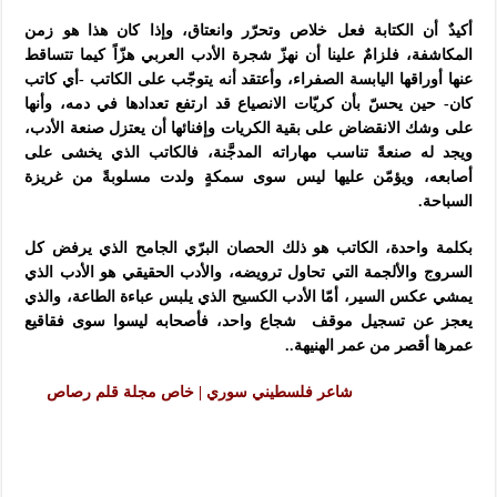
أكيدٌ أن الكتابة فعل خلاص وتحرّر وانعتاق، وإذا كان هذا هو زمن
المكاشفة، فلزامٌ علينا أن نهزّ شجرة الأدب العربي هزّاً كيما تتساقط
عنها أوراقها اليابسة الصفراء، وأعتقد أنه يتوجّب على الكاتب -أي كاتب
كان- حين يحسّ بأن كريّات الانصياع قد ارتفع تعدادها في دمه، وأنها
على وشك
الانقضاض على بقية الكريات وإفنائها أن يعتزل صنعة الأدب،
ويجد له صنعةً تناسب مهاراته المدجَّنة، فالكاتب الذي يخشى على
أصابعه، ويؤمّن عليها ليس سوى سمكةٍ ولدت مسلوبةً من غريزة
السباحة.
بكلمة واحدة، الكاتب هو ذلك الحصان البرّي الجامح الذي يرفض كل
السروج والألجمة التي تحاول ترويضه، والأدب الحقيقي هو الأدب الذي
يمشي عكس السير، أمّا الأدب الكسيح الذي يلبس عباءة الطاعة، والذي
يعجز عن تسجيل موقف شجاع واحد، فأصحابه ليسوا سوى فقاقيع
عمرها أقصر من عمر الهنيهة..
شاعر فلسطيني سوري | خاص مجلة قلم رصاص