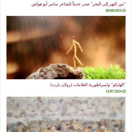
“من النهر إلى البحر” صدر حديثاً للشاعر سامر أبو هواش
08/08/2024
“الهايكو” وامبراطورية العلامات (رولان بارت)
12/07/2024