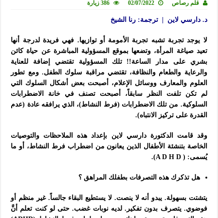
قلم رصاص
02/07/2022
386 زيارة
د. دارسي لاين | ترجمة: رنا الشيخ
لا يوجد تجربة تشبه تجربة الأمومة أو توازيها. فهي فريدة لدرجة أنها
تعيد صياغة المرأة، وتضعها بموقع المسؤولية المباشرة عن حياة كائن
بشري على مدار الساعة!! تلك المسؤولية تقتضي إضافة للعناية
والرعاية والطعام والنظافة، تقتضي مراقبة سلوك الطفل. ومع تطور
العلوم والمعارف ووسائل الإعلام، أصبحت بعض أشكال السلوك التي
لم تكن تلفت النظر سابقاً، أصبحت تصنف في خانة الاضطرابات
السلوكية. من تلك الاضطرابات (فرط النشاط)، الذي يرافقه عادة (عدم
القدرة على تركيز الانتباه).
وقد قامت الدكتورة دارسي لاين بإعداد هذه الملاحظات والتوصيات
الخاصة بتنشئة الأطفال الذين يعانون من اضطراب فرط
النشاط، أو ما
يُسمى: ( A D H D).
هل تذكرك هذه التصرفات بطفلك المراهق ؟
يتشتت بسهولة. يبدو أنه لا ينصت. لا يستطيع البقاء جالساً. غير منظم أو
فوضوي. يتصرف بدون تفكير. لديه نوبات غضب. حتى لو كنت تعلم أنَّ