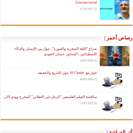
Gewoon toeval
15/10/2025
رصاص أحمر |
صراع “اللغة الشعرية والصورة”.. حوار بين الإنسان والذكاء
الاصطناعي ـ المحاور: حسان الجودي
14/03/2026
حوار مع AI Claude حول التاريخ والحقيقة
06/02/2026
مناقشة الفيلم الفلسفي “الرجل غير العقلاني” المخرج وودي آلان
22/02/2025
أثر الفراشة |