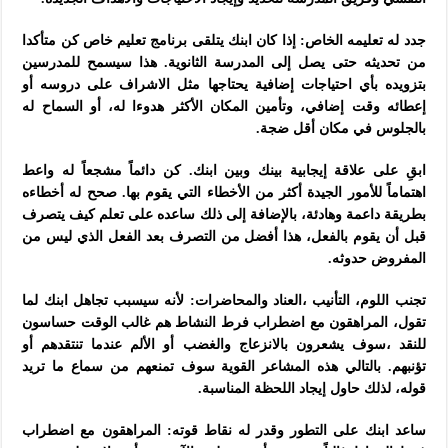
جدد له تعليمه الخاص: إذا كان ابنك يتلقى برنامج تعليم خاص كن متأكدا
من تحديثه حتى يصل إلى المدرسة الثانوية. هذا سيسمح للمدرسين
بتزويده بأي احتياجات إضافية يحتاجها مثل الاشراف على دروسه أو
إعطائه وقت إضافي، وتأمين المكان الأكثر هدوءا له، أو السماح له
بالجلوس في مكان أقل ضجة.
ابقِ على علاقة إيجابية بينك وبين ابنك. كن دائماً مشجعاً له واعط
اهتماماً للأمور الجيدة أكثر من الأخطاء التي يقوم بها. صحح له أخطاءه
بطريقة داعمة وهادئة، بالإضافة إلى ذلك ساعده على تعلم كيف يتصرف
قبل أن يقوم بالفعل، هذا أفضل من التصرف بعد الفعل الذي ليس من
المفروض حدوثه.
تجنب اللوم، التأنيب ،العناد والمحاضرات: لأنه سيسبب تجاهل ابنك لما
تقول، المراهقون مع اضطراب فرط النشاط هم غالب الوقت حساسون
للنقد ،سوف يشعرون بالانزعاج والغضب أو الألم عندما تنتقدهم أو
تؤنبهم. بالتالي هذه المشاعر القوية سوف تمنعهم من سماع ما تريد
قوله، لذلك حاول إيجاد اللحظة المناسبة.
ساعد ابنك على التطور وقدر له نقاط قوته: المراهقون مع اضطراب