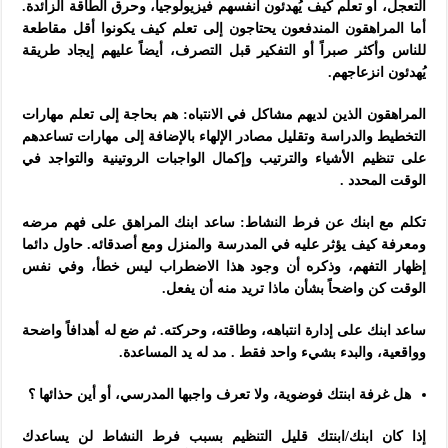
التعجل، أو تعلم كيف يُهدئون أنفسهم فيزيولوجياً، وحرق الطاقة الزائدة.
أما المراهقون المندفعون يحتاجون إلى تعلم كيف يكونوا أقل مقاطعة
للناس وأكثر صبراً أو التفكير قبل التصرف، أيضاً عليهم إيجاد طريقة
يُهدئون انزعاجهم.
المراهقون الذين لديهم مشاكل في الانتباه: هم بحاجة إلى تعلم مهارات
التخطيط والدراسة وتقليل مصادر الإلهاء بالإضافة إلى مهارات تساعدهم
على تنظيم الأشياء والترتيب وإكمال الواجبات الروتينية والتواجد في
الوقت المحدد .
تكلم مع ابنك عن فرط النشاط: ساعد ابنك المراهق على فهم مرضه
ومعرفة كيف يؤثر عليه في المدرسة والمنزل ومع أصدقائه. حاول دائما
إظهار التفهم، وذكره أن وجود هذا الاضطراب ليس خطأ، وفي نفس
الوقت كن واضحاً بشأن ماذا تريد منه أن يفعل.
ساعد ابنك على إدارة انتباهه، وطاقته، وحركته. ثم ضع له أهدافاً واضحة
وواقعية، والبدء بشيء واحد فقط . مد له يد المساعدة.
هل غرفة ابنتك فوضوية، ولا تعرف واجبها المدرسي، أو أين حذائها ؟
إذا كان ابنك/ابنتك قليل التنظيم بسبب فرط النشاط لن يساعدك