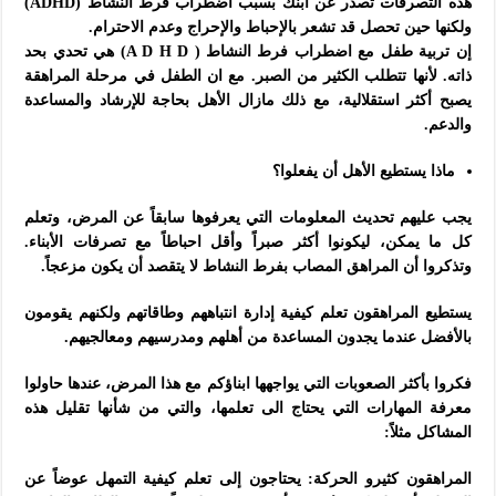
هذه التصرفات تصدر عن ابنك بسبب اضطراب فرط النشاط
(ADHD)
ولكنها حين تحصل قد تشعر بالإحباط والإحراج وعدم الاحترام.
إن تربية طفل مع اضطراب فرط النشاط ( A D H D) هي تحدي بحد
ذاته. لأنها تتطلب الكثير من الصبر. مع ان الطفل في مرحلة المراهقة
يصبح أكثر استقلالية، مع ذلك مازال الأهل بحاجة للإرشاد والمساعدة
والدعم.
ماذا يستطيع الأهل أن يفعلوا؟
يجب عليهم تحديث المعلومات التي يعرفوها سابقاً عن المرض، وتعلم
كل ما يمكن، ليكونوا أكثر صبراً وأقل احباطاً مع تصرفات الأبناء.
وتذكروا أن المراهق المصاب بفرط النشاط لا يتقصد أن يكون مزعجاً.
يستطيع المراهقون تعلم كيفية إدارة انتباههم وطاقاتهم ولكنهم يقومون
بالأفضل عندما يجدون المساعدة من أهلهم ومدرسيهم ومعالجيهم.
فكروا بأكثر الصعوبات التي يواجهها ابناؤكم مع هذا المرض، عندها حاولوا
معرفة المهارات التي يحتاج الى تعلمها، والتي من شأنها تقليل هذه
المشاكل مثلاً:
المراهقون كثيرو الحركة: يحتاجون إلى تعلم كيفية التمهل عوضاً عن