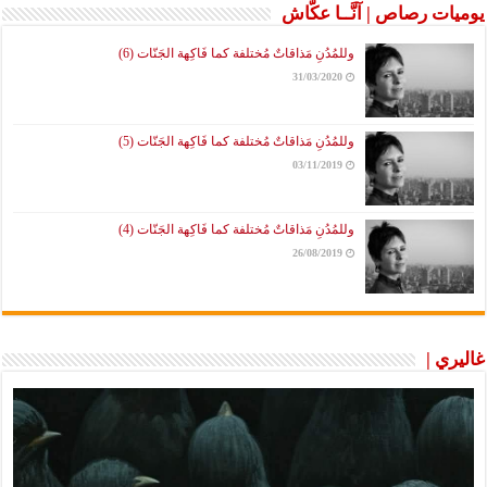
يوميات رصاص | آنَّــا عكَّاش
وللمُدُنِ مَذاقاتٌ مُختلفة كما فَاكِهة الجَنّات (6)
31/03/2020
وللمُدُنِ مَذاقاتٌ مُختلفة كما فَاكِهة الجَنّات (5)
03/11/2019
وللمُدُنِ مَذاقاتٌ مُختلفة كما فَاكِهة الجَنّات (4)
26/08/2019
غاليري |