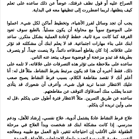
الصراخ عليه أو قول نظف غرفتك، عوضاً عن ذلك ساعده على تعلم
كيف ينظفها، لربما اضطررت إلى تنظيفها معه في البداية.
يجب أن تجد وسائل لفرز الأشياء، وتخطيط أماكن لكل شيء. اعملوا
على الموضوع سوياً مع محاولة أن يكون مسلياً. بالطبع سوف تعود
الغرفة كما كانت مرة ثانية، خطط لإعادة العملية بشكل متكرر. ساعد
ابنك على بناء مهارات اجتماعية. قد لا يعلم ابنك أن مشكلته قد تؤثر
على علاقاته. إذا كان يقاطع أصدقاءه
دائماً، ولا ينصت جيداً، أو يتصرف
بطريقة قد تبدو مزعجة أو فوضوية سوف يبتعد عنه الناس.
ساعده على ملاحظة متى تؤثر هذه التصرفات على علاقاته، لا تلمه على
ذلك، فقط أخبره أن هذا قد يكون مرتبط بفرط النشاط، مثلاً قل له: أنا
أعلم أنك لا تقصد مقاطعة الكلام، بسبب فرط النشاط يصبح صعب
عليك الانتظار عندما تريد قول شيء، وأعرف أن شعورك قد يتأذى
عندما يطلب منك أصدقاؤك التوقف عن مقاطعتهم.
ساعده عن طريق التمرين. مثلاً الانتظار فترة أطول حتى يتكلم ،قل له
متى وأين تريده أن يتكلم.
علاج فرط النشاط عادةً يشتمل أدوية، علاج نفسي، إرشاد للأهل، ودعم
مدرسي. إذا كانت مشكلة ابنك قد شخصت وبدأ العلاج في مرحلة
الطفولة على الأغلب إن احتياجاته تتغير، تابع العمل مع طبيبه ومعالجه
النفسي وفريق المدرسة لتحديد وإيجاد الاحتياجات والأهداف الجديدة.