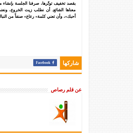
بقصد تخفيف توتّرها، صرفنا الجلسة بإنشاء م
معناها الشائع. أن نطلب زيت الخروع، ونعني 
أحبك»، وأن تعني كلمة» رعاع» صنفاً من النبالة
Facebook
شاركها
عن قلم رصاص