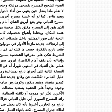
الضوء الشحيح للمسرح بفصحى مرتبكة وحنجر
لا نعلم ماذا يفعل حين ينتهي من أداء «أدوا
ويعيد بناءه، كما لو أنه خشبة مسرح أخرى، 
مسرح القباني وهو يضع أبريق الشاي أمام بوا
الذي يقود إلى المسرح مغلق بكتل ضخمة من
عتمة المكان، ويختلط بأشباح شخصيات كان
التحية على صور الممثلين داخل ملصقات العر
إلى ارتجالات جديدة مازجاً الأدوار في مونول
فُتنت نارنج بالفكرة، حسب ما كتبته لي في ردّ
للشريط تتكئ على معرفتها الشخصية بسميح ع
وإقناعه بأن يقف أمام الكاميرا، ليروي سير
عملي. هل ألتقيك في المقهى ظهراً، أم في ال
النسخة الثانية التي أنجزتها نارنج بمساعدة 
خليل القباني» تكشّفت عن وقائع جديدة تتع
كمدير منصة، ومنفذ ديكور، وكومبارس صامت، بص
وجوده وحيداً على الخشبة يستعيد محطات 
الآخرين تعبّر عن همومه أو ذائقته الجمالية،
رائد المسرح السوري أبي خليل القباني عزاءً 
نارنج مع الحارس أخبرها بأنه كان يعمل في 
لطلاء جدران المسرح، لكنه بانتهاء العمل، تم