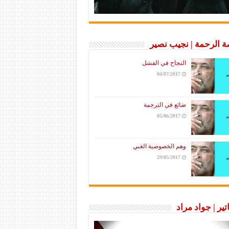
 الرحمة | نجيب نصير
النجاح في الفشل
04/07/2017
ضائع في الترجمة
05/06/2017
وهم الخصوصية الغبي
29/05/2017
تير | جواد مراد