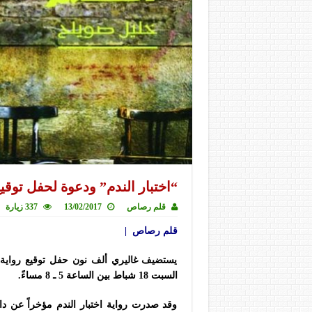
“اختبار الندم” ودعوة لحفل توقي
قلم رصاص
13/02/2017
337 زيارة
قلم رصاص |
يستضيف غاليري ألف نون حفل توقيع رواية ا
السبت 18 شباط بين الساعة 5 ـ 8 مساءً.
وقد صدرت رواية اختبار الندم مؤخراً عن 