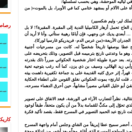
في لياليه الموحشة، وهي بحسب تسلسلها:
فأة على الآلام أو بمشهد ختامي كما في الأوبرا، بل بالموت»( من
لملك لير- وليم شكسبير)
رصاصة
لعاج تحمل أزهار الكاميليا الندية إلى المقبرة. المقبرة؟! لا بل
بعدي يديك عن وجهي، فإن أيامًا رهيبة ستأتي. وأنا لا أريد أن
ه الجدران الأربعة»(من عرس الدم- فريدريكو غارسيا لوركا).
عطا بوصفها تاريخاً شخصيّاً له، كانت من مسرحيات أجنبية
وهو ما وعدتني نارنج بترميمه قبل التصوير، وذلك بتحريضه على
ته. بعد حيرة طويلة اختار شخصية الحكواتي مبرراً ذلك بقدرته
ي زيد الهلالي، وسيف بن ذي يزن، كما أنه رغب بتوجيه تحية
هراً، إثر حرق كتبه القديمة على يد جماعة تكفيرية داهمت بيته
لت لنارنج» بموت الحكواتي نغلق القوس على انطفاء الحكاية
قيَ أبو خليل القباني مصيراً مشابهاً، حين أحرق الدهماء مسرحه،
تالية، نظراً لتضارب الآراء في الورشة، فبعد الاتفاق على تصوير
 تحوّل إلى مكبٍّ للقمامة بدلاً من أن يكون متحفاً، طبقاً لوعود
ضّلت نارنج عبد الحميد التصوير في المسرح فقط، بقصد تأكيد فكرة
كاريكا
م، أحضر سميح عطا إبريقاً من الشاي وجلس أمام واجهة المسرح
الورد المواجه للمسرح الذي أغلق محلّه بعد أشهر من اندلاع موجة