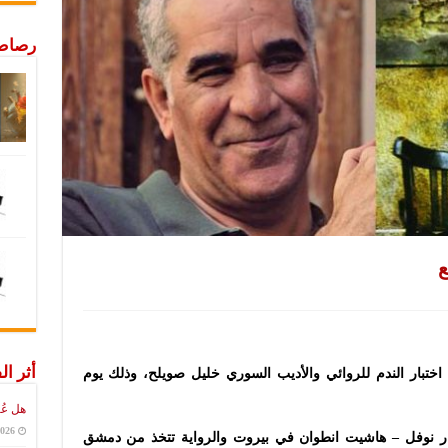
رصاص 
ع
أثر ال
ختبار الندم للروائي والأديب السوري خليل صويلح، وذلك يوم
هل عُ
2026
دار نوفل – هاشيت انطوان في بيروت والرواية تتخذ من دمشق