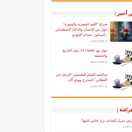
أحمر |
صراع “اللغة الشعرية والصورة”..
حوار بين الإنسان والذكاء الاصطناعي
ـ المحاور: حسان الجودي
14/03/2026
حوار مع AI Claude حول التاريخ
والحقيقة
06/02/2026
مناقشة الفيلم الفلسفي “الرجل غير
العقلاني” المخرج وودي آلان
22/02/2025
فراشة |
رضَ منزل الشاعر نزار قباني للبيع؟
15/07/