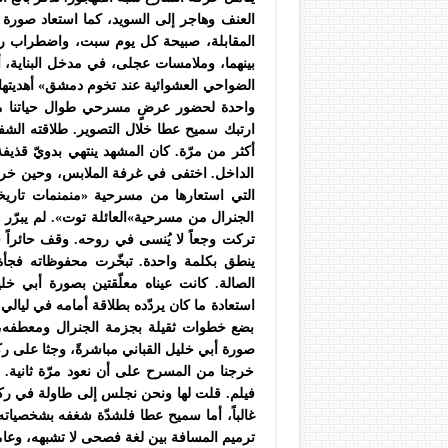
العنف وهاجر إلى السويد، كما استعاد صورة ن
المقابلة، صبيحة كل يوم سبت، واضطراب ركبت
بينهما، وملامسات عجلى، في مدخل البناية، 
الضواحي العشوائية عند تخوم دمشق» أهديتها ور
واحدة لحضور عرضٍ مسرحي طوال حياتنا معاً
ارتبك سميح عطا خلال التصوير. طلاقته الشف
أكثر من مرّة. كان المشهد ينتهي بدويّ قذيف
الداخل. اختفى في غرفة الملابس، وحين خرج
التي استعارها من مسرحية «منمنمات تا
الجنرال من مسرحية»العائلة توت». لم يبرّر 
تركت وجعاً لا يُنسى في روحه. وقف حائراً 
ينطق بكلمة واحدة. تبخّرت محفوظاته فج
الصالة. كانت عيناه معلّقتين بصورة أبي خل
استعادة ما كان يردّده بطلاقة أمامه في لي
بضع خطوات ثقيلة بجزمة الجنرال ومعطفه، و
صورة أبي خليل القباني مباشرةً، وجثا على رك
خرجنا من المسرح على أن نعود مرّة ثانية.
فيلم. قلت لها ونحن نجلس إلى طاولة في رك
غالباً، أما سميح عطا فلشدّة شغفه بشخصياته
ترميم المسافة بين لغة فصحى لا تشبهه، وعاميّ