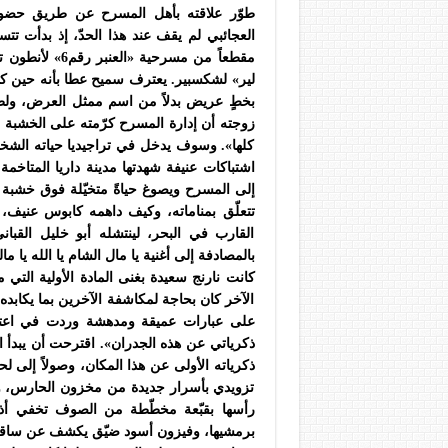
طوّر علاقته بأهل المسرح عن طريق حضوره 
العجائبي لم يقف عند هذا الحدّ، إذ بدأت تتس
مقطعاً من مسرح
لير» لشكسبير. يعترف سميح عطا بأنه حين كا
بخطٍ عريض بدلاً من اسم ممثل العرض، ولطالما
زوجته أن إدارة المسرح كرّمته على الخشبة م
كلها». وسوف يدخل في تراجيديا حياته الشخصي
اشتباكات عنيفة شهدتها مدينة داريا المتا
إلى المسرح ويصوغ حياةً متخيّلة فوق خش
تتعلّق بمناماته، وكيف داهمه كابوس عنيف، إ
القارب في البحر، لينتشله أبو خليل القبا
بالمصادفة إلى أغنية يا مال الشام يا الله يا مال
كانت نارنج سعيدة بغنى المادة الأولية التي 
الآخر كان بحاجة لمكاشفة الآخرين بما يكاب
على عبارات عميقة ومدهشة وردت في اعترا
ذكرياتي عن هذه الجدران». اقترحت أن يبدأ ال
ذكرياته الأولى عن هذا المكان، وصولاً إلى ل
تزويدي بأسرار جديدة من مخزون الحارس، 
رأسها بقبّعة مخطّطة من الصوف تخفي أذنيه
برمشيها، وفيزون أسود ضيّق يكشف عن ساقين