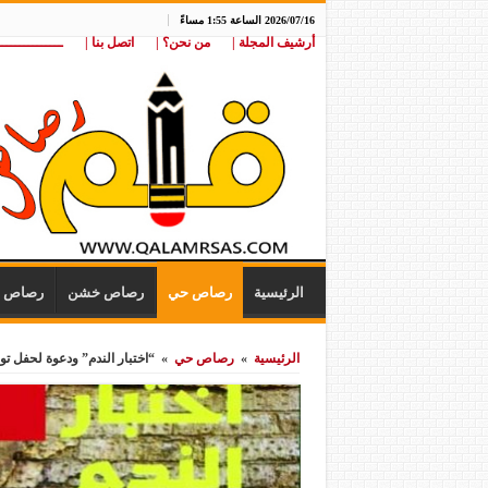
2026/07/16 الساعة 1:55 مساءً
أرشيف المجلة |
من نحن؟ |
اتصل بنا |
ـــــــــــــــ
الرئيسية
رصاص حي
رصاص خشن
رصاص ن
الرئيسية
»
رصاص حي
»
“اختبار الندم” ودعوة لحفل تو