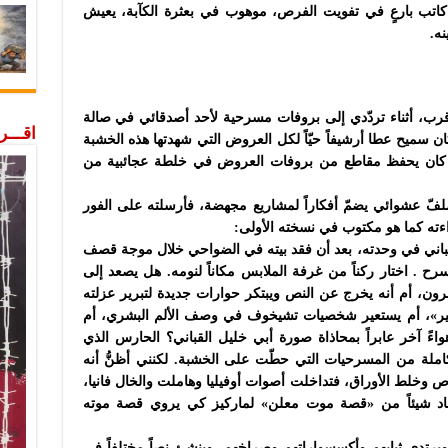
قصّة كاتب بارعٍ في تفويت الفرص، موهوب في بعثرة الكآبة، يعيش
نه.
ب، أثناء تردّدي إلى بروفات مسرحية لأحد أصدقائي في صالة
اقـــ
ن سميح عطا أرشيفاً حيّاً لكل العروض التي شهدتها هذه الخشبة
 كان يحفظ مقاطع من بروفات العروض في خلطة عجائبية من
لفّ عشوائي يضمّ أفكاراً لمشاريع مجهضة، فأرسلته على الفور
قراءته كما هو مكتوب في نسخته الأولى:
اني في وحدته، بعد أن فقد بيته في الضواحي خلال موجة قصف
ح . اختار ركناً من غرفة الملابس مكاناً لنومه. هل يصعد إلى
الآخرون، أم أنه يخرج عن النص ويبتكر حوارات جديدة لتبرير عزلته
ر»، أم يستعير شخصيات تشيخوف في وصف الألم البشري، أم
اءً آخر عابراً بمحاذاة صورة أبي خليل القباني؟ الحارس الذي
ملة من المسرحيات التي حطّت على الخشبة. لكنني أظنُّ أنه
وص وخلط الأوراق، فتداخلت أصوات أوفيليا وهاملت والخال فانيا،
تعاد شيئاً من «قصة موت معلن» لماركيز كي يروي قصة موته
تدي ثيابهم وأكسسواراتهم وصراخهم، وينشئ نصاً مختلفاً في