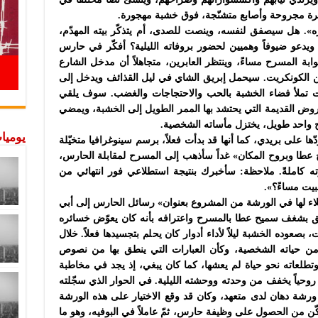
ة مجروحة وأصابع متشنّجة، فوق خشبة مهجورة.
ره». هل سيصفق لنفسه، وينصت للصدى، أم يتذكّر بيته المهدّم،
ويدعو ضيوفاً وهميين لحضور بروفاته الليلية؟ أفكّر في حارس
بة المسرح مساءً، وينتظر العابرين، متجاهلاً أن مدخل الشارع
 الكونكريت. سيحمل إبريق الشاي في ليل القذائف ويدخل إلى
ت تملأ فضاء الخشبة بالحب والاحتجاجات والغضب. سوف يلقي
وض القديمة التي يحتشد بها الممر الطويل إلى الخشبة، ويمضي
وج واحد طويل، يختزل مأساته الشخصية.
يوميات
ها على بريدي، كما أنها قد بدأت فعلاً، برسم سينوغرافيا متخيّلة
طا وبروح المكان» غداً سأذهب إلى المسرح لمقابلة الحارس،
ته كاملةً. ملاحظة: سأخبرك بنتيجة استطلاعي فور انتهائي من
بيت مساءً؟».
زملاء لها في الورشة من المشروع بعنوان» رسائل الحارس إلى أبي
لّق بشغف سميح عطا بالمسرح واعترافه بأنه كان يعوّض خسائره
عوده الخشبة ليلاً لأداء أدوار كان يحلم بتجسيدها فعلاً. خلال
من حياته الشخصية، وكأن العبارات التي ينطق بها من نصوص
 وتطلعاته نحو حياة لم يعشها، كما كان يبغي، إذ يجد في مخاطبة
روحياً يخفف من وحدته ووحشته الليلية. في الحوار الذي سجّلته
ورشة دهان لدى متعهد، وكان قد وقع الاختيار على هذه الورشة
كّن من الحصول على وظيفة حارس، ثمّ عاملاً في البوفيه، وهو ما