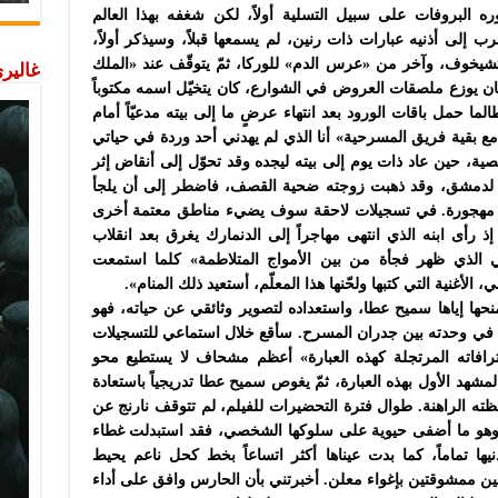
البروفات على سبيل التسلية أولاً، لكن شغفه بهذا العالم
رب إلى أذنيه عبارات ذات رنين، لم يسمعها قبلاً، وسيذكر أولاً،
ية «العنبر رقم6» لأنطون تشيخوف، وآخر من «عرس الدم» للوركا، ثمّ يتوقّف عند «الملك
غاليري
ن يوزع ملصقات العروض في الشوارع، كان يتخيّل اسمه مكتوباً
 حمل باقات الورود بعد انتهاء عرضٍ ما إلى بيته مدعيّاً أمام
ع بقية فريق المسرحية» أنا الذي لم يهدني أحد وردة في حياتي
ة، حين عاد ذات يوم إلى بيته ليجده وقد تحوّل إلى أنقاض إثر
خمة لدمشق، وقد ذهبت زوجته ضحية القصف، فاضطر إلى أن يلجأ
بة مهجورة. في تسجيلات لاحقة سوف يضيء مناطق معتمة أخرى
ذ رأى ابنه الذي انتهى مهاجراً إلى الدنمارك يغرق بعد انقلاب
ني الذي ظهر فجأة من بين الأمواج المتلاطمة» كلما استمعت
ي، الأغنية التي كتبها ولحّنها هذا المعلّم، أستعيد ذلك المنام».
منحها إياها سميح عطا، واستعداده لتصوير وثائقي عن حياته، فهو
ده في وحدته بين جدران المسرح. سأقع خلال استماعي للتسجيلات
فاته المرتجلة كهذه العبارة» أعظم مشحاف لا يستطيع محو
مشهد الأول بهذه العبارة، ثمّ يغوص سميح عطا تدريجياً باستعادة
حظته الراهنة. طوال فترة التحضيرات للفيلم، لم تتوقف نارنج عن
وهو ما أضفى حيوية على سلوكها الشخصي، فقد استبدلت غطاء
ا تماماً، كما بدت عيناها أكثر اتساعاً بخط كحل ناعم يحيط
 ممشوقتين بإغواء معلن. أخبرتني بأن الحارس وافق على أداء