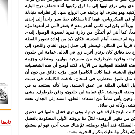
دى وهي ترفع ثوبها إلى ما فوق ركبتيها أثناء شطف درج البناية
يه وهو يعترف لها برغبته في الزواج منها، إثر نظرات متبادلة
أو في الميكروباص، فهما كانا يسلكان خط سير واحداً إلى إحدى
داً لم يكن لي، لكنني أشعر بندمٍ لا يغتفر لأنني لم أدعوها مرّة
، كما أنني لم أتمكّن من زيارة قبرها لصعوبة الوصول إليه».
وية لم تسعفه أمام العدسة، فكان لابد من إعادة تصوير اللقطة
ة قريباً من المكان، فيضطر إلى حمل إبريق الشاي واللجوء إلى
 بعد دقائق كان يرتدي أغرب زي في العالم. عمامة ابن خلدون
ريخية»، وذقن» طرطوف» من مسرحية موليير، ومعطف وجزمة
هذه الخلطة العجائبية من الأزياء، لكنه أوضح أن هذه الشخصيات
فوق الخشبة، فيما كانت الكاميرا تدور. مرّت دقائق من دون أن
أة مثل تلميذٍ مضطرب في امتحان. تلاشت الكلمات في صمت
يل القباني المثبّتة في عمق الخشبة، وبدا كأنه يستنجد به في
الي وحدته الموحشة. خَلعَ عمامة ابن خلدون، وذقن طرطوف. مشى
حين يأس تماماً من استعادة النطق، استند إلى الجدار، تحت
بتيه، وكأنه في صلاة.
 كانت نارنج غارقة في خيبتها، وهي ترى فشل حلمها في تحقيق
ن من مقهى الروضة» لكلّ منا بروفته الأولى المحكومة بالفشل
تابعن
 المفضّلة فقد أضاع بوصلته، ثمّ هناك سبب آخر، فهو لم يستطع
ة يفكّر بها. عليك بتكرار التجربة معه».