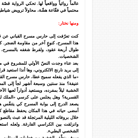
عالماً روائياً وواقعياً لها. تحكي الرواية 
محتمياً في فقّاعة هشّة، محاولاً ترويض شياطي
ومنها نختار:
كنت تعرّفت إلى حارس مسرح القباني عن قر
هذا المسرح، كنوعٍ آخر من مقاومة الضجر. كا
طوال أربعة عقود، ولفرط شغفه بالمسرح،
الشخصيات.
بعد عناء وجدت النصّ الأولي للمشروع في م
إلى بريد نارنج الالكتروني، وها أنذا استعيد 
«ما الذي يفعله سميح عطا، حارس مسرح القب
عنيفة؟ منذ سنتين وسبعة أشهر لجأ إلى المسر
الخشبة ليلاً بمفرده، ويستعيد أدواراً لعبها 
القسرية؟ وهل يجلس على كرسي «الملك لي
يصعد الدرج إلى بوابة المسرح كي يتنفّس هو
أمضى حياته في هذا المكان يحفظ مقاطع كا
خلال بروفاته الليلية المرتجلة قد عبث بالنص
وانزلقت بين الكراسي الفارغة. ولعله اس
الشخصي البطيء.
سوف ينظّف الخشبة من خطوات الممثلين، وير