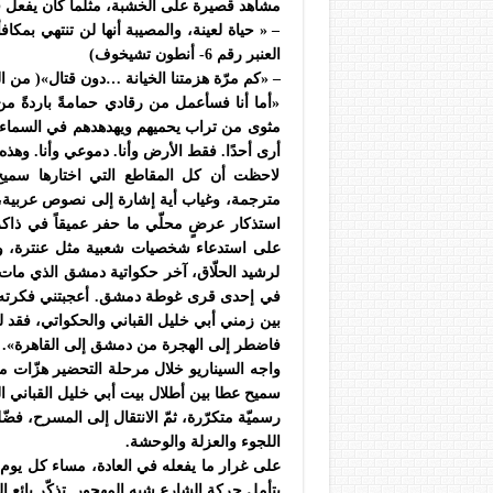
مشاهد قصيرة على الخشبة، مثلما كان يفعل 
– « حياة لعينة، والمصيبة أنها لن تنتهي بمكا
العنبر رقم 6- أنطون تشيخوف)
– «كم مرّة هزمتنا الخيانة …دون قتال»( من ا
«أما أنا فسأعمل من رقادي حمامةً باردةً من ا
مثوى من تراب يحميهم ويهدهدهم في السماء … أ
أرى أحدًا. فقط الأرض وأنا. دموعي وأنا. وهذ
لاحظت أن كل المقاطع التي اختارها سميح 
مترجمة، وغياب أية إشارة إلى نصوص عربية، 
استذكار عرضٍ محلّي ما حفر عميقاً في ذاكر
على استدعاء شخصيات شعبية مثل عنترة، وأب
لرشيد الحلّاق، آخر حكواتية دمشق الذي مات ق
في إحدى قرى غوطة دمشق. أعجبتني فكرته. ق
بين زمني أبي خليل القباني والحكواتي، فقد ل
فاضطر إلى الهجرة من دمشق إلى القاهرة».
واجه السيناريو خلال مرحلة التحضير هزّات مت
سميح عطا بين أطلال بيت أبي خليل القباني الذي
رسميّة متكرّرة، ثمّ الانتقال إلى المسرح، ف
اللجوء والعزلة والوحشة.
على غرار ما يفعله في العادة، مساء كل يو
يتأمل حركة الشارع شبه المهجور. تذكّر بائع 