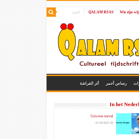
QALAM RSAS
|
ات
رصاص أحمر
أثر الفراشة
In het Neder
Gewoon toeval
15/10/2025