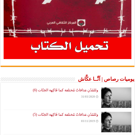
يوميات رصاص | آنَّــا عكَّاش
وللمُدُنِ مَذاقاتٌ مُختلفة كما فَاكِهة الجَنّات (6)
31/03/2020
وللمُدُنِ مَذاقاتٌ مُختلفة كما فَاكِهة الجَنّات (5)
03/11/2019