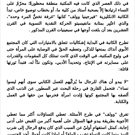
في ذلك العصر الذي كانت فيه المكتبة منطقة محظورةً؛ محرّمٌ على
النساء ارتيادها إلاّ بصحبة أستاذ من كلية ما، أو بخطاب توصيةٍ خاص، تبدأ
الكاتبة الانكليزية “فيرجينيا وولف” كتابها “غرفة تخصُّ المرء وحده”،
والذي اعتُبِر بمثابة مانفيسيتو الحركة النقدية النسوية في القرن
العشرين بعد أن بلغت أوجها في سبعينيات القرن المذكور
.
تطرح الكاتبة في البداية إشكاليات تتعلق بالامتيازات التي كان المجتمع
الأبوي آنذاك بمنحها للذكَر، وتعطيه الحقّ في الوصاية على المرأة حتى
في ولوج المكتبة، في الوقت الذي كانت تمتلك كل المقومات والقدرات
على مسايرته في الإنتاج، وتحديداً الأدبي، وتكون ندّاً له، فتبدأ ثورتها
قائلة
:
“لا يبدو أن هناك للرجال ما يُزكّيهم للعمل الكتابي سوى أنهم ليسوا
نساء”، فتحمل القارئ في رحلة البحث عبر السطور, عن الذنب الذي
ألصقه بها المجتمع كونها وُلدت امرأة فحرمها من حقها في العمل
والكتابة
.
تغرق “وولف” في طرح الأسئلة. تعطي التساؤلات أكثر مما تعطي
الأجوبة بطريقة يبدو فيها السؤال على أهمية أكبر من القبض على أدنى
إجابة، كمثل استفهامٍ أوليّ عن السبب الذي كان يدفع الرجال إلى شرب
النبيذ بينما كانت النساء تشرب الماء؟ أو لماذا كانت أحوال أحد الجنسين