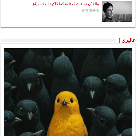
وللمُدُنِ مَذاقاتٌ مُختلفة كما فَاكِهة الجَنّات (4)
26/08/2019
غاليري |