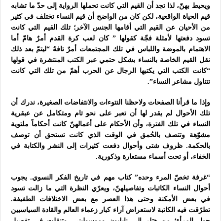
ويحيط بهنّ، لذا تجد أن القيم التي كانت تحملها الرواية إلى حدّ ما تشابه
قيم الحياة الواقعية، لكن كان من الواضح أن قيم النساء تختلف في كثير
من الأحيان عن القيم التي أقامها الجنس الآخر؛ تلك القيم التي كانت
تسود دفعتها لأمثلة فجّة كقولها ” كان لعب كرة القدم أمرٌ هامّ أما
الاهتمام بالموضة واللباس في تلك المجتمعات أمرٌ تافهٌ “ليتمّ بعد ذلك
نقل القيم الخاصة بالنساء بشكل حتمي عبر الكتب المنتشرة في قولها
“كانت الكتب التي يكتبها الرجال عن الحرب أهمّ من تلك التي كانت
تتناول مشاعر النساء”
.
وإذا ما قرأنا الصفحات ولاحظنا النتوءات والانتفاضات الصغيرة، ندرك أن
تلك الأحوال لم يقدر لها أن تعبر على نحو تام ومتكامل عن عبقرية
النساء في تلك الفترة، وأن الأحكام على أعمالهنّ كانت أحكاماً ملتوية
مشوّهة وتتصف بالحُمق في الوقت الذي كانت تستحق أن توصف
بالحكمة. ظروف شتى وأحوال دفعت كثيرات إلى النشر والكتابة في
الخفاء، أو تحت أسماء مستعارة وذكورية.
“
غرفة تخصّ المرء وحده” كتاب مهم في تاريخ الفكر النسوي. يجوب
أحوال النساء الكاتبات وتفاصيلهنّ، ويعرّي النظرة التي ما زالت تسود
في بعض الأمكنة وحتى هذا العصر مع بعض الاختلافات الطفيفة.
تطرّقت فيه الكاتبة لاستعراض آراء كبار زعماء العالم والقادة السياسيين
حول المرأة؛ من هتلر إلى نابليون وموسوليني، وتنقلت في تفصيل