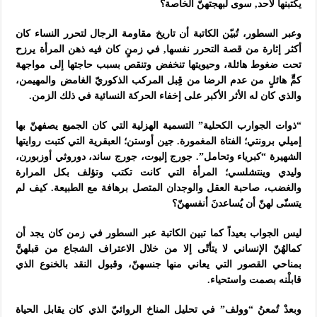
يكتبنها لأحد, سوى لبهجتهنّ الخاصة؟
وعبر السطور، تُبيّن الكاتبة أن تاريخ مقاومة الرجال لتحرر النساء كان
أكثر إثارة من قصة التحرر نفسها, في زمنٍ كان فيه ذهن المرأة يرزح
تحت ضغوط هائلة، وحيويتها تنخفض وتنقص بسبب حاجتها إلى مواجهة
كمٍّ هائلٍ من عدم الرضا من قِبل المركب الذكوريّ الغامض والمهيمن،
والذي كان له الأثر الأكبر على إخفاء الحركة النسائية في ذلك الزمن
.
“
ذوات الجوارب الكحلية” التسمية الهزلية التي كان الجميع يصفهنّ بها
إميلي برونتي؛ الفتاة المغمورة. جين أوستن؛ العبقرية التي كتبت روايتها
الشهيرة “كبرياء وتحامل”. جورج إليوت، جورج ساند، دوروثي أوزبورن،
وليدي وينتشلسي؛ المرأة التي كانت تكتب وتؤلف بكل المرارة
والغضب، صاحبة العقل والوجدان المتصل برهافة مع الطبيعة. كيف لم
يتسنّى لهنّ أن يُساعدنَ أنفسهنّ؟
ليس الجواب بعيداً كما تبين الكاتبة عبر السطور في زمن كان يجد أن
كمالهُنّ الإنساني لا يتأتّى إلا من خلال الاعتراف الشجاع من قبلهنَّ
بمناحي القصور التي يعاني منها جنسهنّ، وقبول النقد بالخنوع
الذي
قابلْنه بصمت واستحياء
.
وبعدْ تُمعنُ “وولف” في تحليل المناخ الروائيّ الذي كان يقابل الحياة