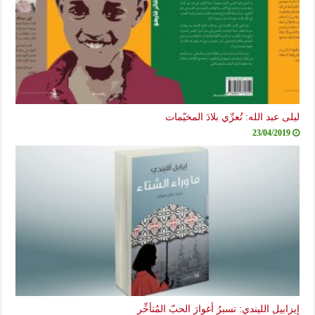
ليلى عبد الله: تُعرِّي بلادَ المخيّمات
23/04/2019
إيزابيل الليندي: تسبرُ أغوارَ الحبّ المُتأخِّر