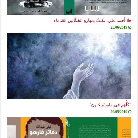
هلا أَحمد علي: تكتبُ بمهارةِ الحَكَّائينَ القدماء
25/06/2019
“كُلُّهُم في مَايو يَرحَلون”
20/05/2019