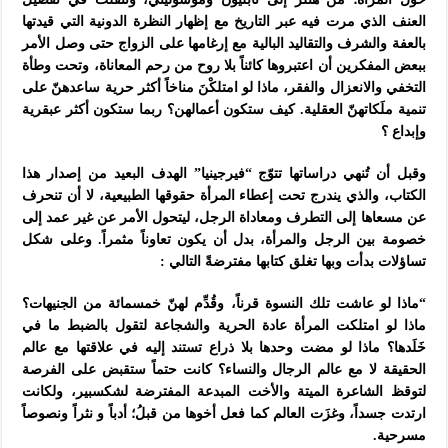
العنف الذي مرت فيه عبر التاريخ مع إظهار النظرة الدونية التي قيدتها
بالعفة والشرف والتقاليد البالية مع إرغامها على الزواج حتى وصل الأمر
ببعض المفكرين أن اعتبروها كائناً بلا روح
من رحم المعاناة، وتحت وطأة
التخفي والانعزال والفقر، ماذا لو امتلكْنَ مناخاً أكثر حرية ساعدهنّ على
تنمية ملَكاتهنّ العقلية. كيف ستكون أعمالهن؟ ربما
ستكون أكثر عبقرية
وإبداع ؟
وقبل أن تُنهي دراساتها تتوّج “فيرجينيا” الهدف البعيد من إصدار هذا
الكتاب، والذي يندرج تحت إعطاء المرأة حقوقها الطبيعية، لا أن تنحرف
عن مسعاها إلى التطرف ومعاداة الرجل، ليتحول الأمر عن غير عمد إلى
خصومة بين الرجل والمرأة، بدل أن يكون تعاوناً مثمراً. وعلى شكل
تساؤلات بدأت وبها تغلق كتابها مفترضةً التالي
:
“
ماذا لو عاشت تلك النسوة قرناً، وقُدِّم لهنّ خمسمائة من الجنيهات؟
ماذا لو امتلكت المرأة عادة الحرية والشجاعة لتقول بالضبط ما في
خَلَدها؟ ماذا لو مضت وحدها بلا ذراع تستند إليه في علاقتها مع عالم
الحقيقة لا مع عالم الرجال والنساء؟ كانت حتماً ستقبض على الفرصة
لتوقظ الشاعرة الميتة والأخت المبدعة المفترضة لشكسبير، ولكانت
ارتدت جسداً، وغزَت العالم كما فعل أخوها من قبلُ؛ أدباً و نثراً ونصوصاً
مسرحية
.