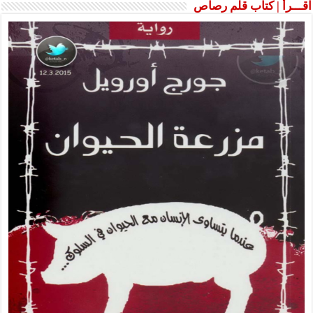
اقـــرأ | كتاب قلم رصاص