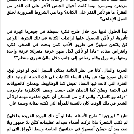
مزدهرة وموسرة بينما كانت أحوال الجنس الآخر على لك القدر من
الفقر؟ ما هو تأثير الفقر على الكتابة؟ وما هي الشروط الضرورية لخلق
العمل الإبداعي؟
تبدأ الحلول لديها من خلال طرح فكرة بسيطة في جوهرها كبيرة في
تأثيرها، لو تأمّن الحصول عليها لرائدات الكتابة في تلك الفترة، اللواتي
كنَّ يفتَحن سبلهنَّ في طريق الأدب كمن ينحت في الصخر. فكرة
وافتراض مفاده “ماذا لو تأمّن لكل منهن غرفة منعزلة؛ غرفة واحدة
ومعها نوتة ورق وقلم رصاص إلى جانب دخل ماليّ
شهري منتظم”؟
الحرية والمال. كانا في نظر الكاتبة يمثلان السبيل الذي لو توفر لهنّ،
لحَمَل صورة بهيّة عن واقع النساء الكاتبات في تلك الحقبة الزمنية. تلك
الفترة التي كانت فيها النساء تعيش كما الوطاويط، ويعملنَ كالحيوانات
في العتمة ويمتْنَ كما الديدان على حسب وصف الانكليزية مارجريت
“دوقة نيو كاسل”، والتي كان من الممكن أن تكون شاعرة مهمة لولا أن
الشعر في ذلك الوقت كان بالنسبة للمرأة التي تكتبه بمثابة وصمة عار.
تتابع ” فيرجينيا ” طرح الأسئلة. ماذا لو أن تلك الوردة الفريدة بداخلهنّ
لم تكتب الشعر؟ ماذا تركت أسماء سيدات عظيمات كتَبْنَ بلا جمهور وبلا
نقد، بعد أن حبسْنَ أنفسهنّ في حدائقهنّ الخاصة وسط الأوراق التي لم