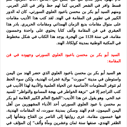
قسط وافر في الشعر العربي كما لهم حظ وافر في النثر العربي.
ومنهم السيد أبو بكر بن محسن باعبود العلوي السورتي، كان له الدور
الكبير في تطوير فن المقامة في الهند. لقد كتب هذا الأديب مقامات
على منوال مقامات بديع الزمان الهمذاني ومقامات الحريري. بادر هذا
العبقري في فن المقامة وألف كتابا يحتوي على واحدة وخمسون
مقامة، في سنة 1128 من الهجرة. يوجد هذا الكتاب في شكل مخطوط
في المكتبة الوطنية بمدينة كولكاتا، الهند.
السيد أبو بكر بن محسن باعبود العلوي السورتي وجهوده في فن
المقامة:
هو السيد أبو بكر بن محسن باعبود العلوي الذي حضر الهند من اليمن
واستوطن في مدينة “سورت” بولاية غجرات الهندية، ولكن سوء الحظ
لم تتوفر المعلومات الأساسية عن الحياة العلمية والأدبية لهذا الأديب في
كتب التراجم إلا في “نزهة الخواطر في بهجة المسامع والنواظر” للسيد
عبد الحي. وهو يقول عن هذا الأديب:”الشيخ العالم الكبير العلامة ابو بكر
بم محسن با عبود العلوي السورتي أحد الأدباء المشهورين من أهل
اليمن الميمون، قدم الهند وسكن بمدينة سورت، له المقامات الهندية،
فيها خمسون مقامة، عزى روايتها إلى الناصر بن الفتاح ونشأتها إلى
الظفر الهندي، صنفها سنة ثمان وعشرين ومأة وألف” إن المؤلف في