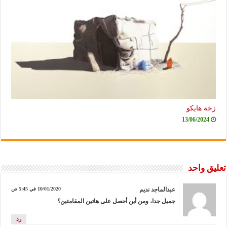
زخة هايكو
13/06/2024
تعليق واحد
عبدالماجد نديم
10/01/2020 في 5:45 ص
جميل جدا، ومن أين أحصل على هاتين المقامتين؟
رد