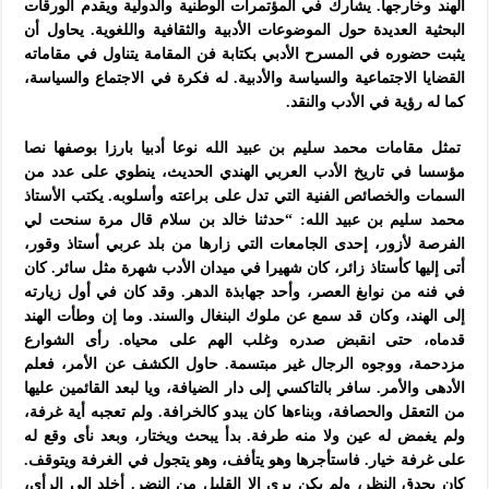
الهند وخارجها. يشارك في المؤتمرات الوطنية والدولية ويقدم الورقات
البحثية العديدة حول الموضوعات الأدبية والثقافية واللغوية. يحاول أن
يثبت حضوره في المسرح الأدبي بكتابة فن المقامة يتناول في مقاماته
القضايا الاجتماعية والسياسة والأدبية. له فكرة في الاجتماع والسياسة،
كما له رؤية في الأدب والنقد.
تمثل مقامات محمد سليم بن عبيد الله نوعا أدبيا بارزا بوصفها نصا
مؤسسا في تاريخ الأدب العربي الهندي الحديث، ينطوي على عدد من
السمات والخصائص الفنية التي تدل على براعته وأسلوبه. يكتب الأستاذ
محمد سليم بن عبيد الله: “حدثنا خالد بن سلام قال مرة سنحت لي
الفرصة لأزور، إحدى الجامعات التي زارها من بلد عربي أستاذ وقور،
أتى إليها كأستاذ زائر، كان شهيرا في ميدان الأدب شهرة مثل سائر. كان
في فنه من نوابغ العصر، وأحد جهابذة الدهر. وقد كان في أول زيارته
إلى الهند، وكان قد سمع عن ملوك البنغال والسند. وما إن وطأت الهند
قدماه، حتى انقبض صدره وغلب الهم على محياه. رأى الشوارع
مزدحمة، ووجوه الرجال غير مبتسمة. حاول الكشف عن الأمر، فعلم
الأدهى والأمر. سافر بالتاكسي إلى دار الضيافة، ويا لبعد القائمين عليها
من التعقل والحصافة، وبناءها كان يبدو كالخرافة. ولم تعجبه أية غرفة،
ولم يغمض له عين ولا منه طرفة. بدأ يبحث ويختار، وبعد نأى وقع له
على غرفة خيار. فاستأجرها وهو يتأفف، وهو يتجول في الغرفة ويتوقف.
كان يحدق النظر، ولم يكن يرى إلا القليل من النضر. أخلد إلى الرأي،