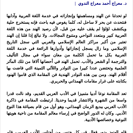
د. معراج أحمد معراج الندوي |
لو تحدثنا عن الهند ومساهمتها وإنجازاته في خدمة اللغة العربية وآدابها
فنتحدث عن بحر لا ساحل له، كلما يغوص فيه باحث فإنه يستخرج حلية
ويكتشف لؤلؤا لم يقف عليه من قبل، لأن رصيد الهند من هذه اللغة
العربية كبير ومتعدد النواحي ومتنوع المجالات. ولا نبالغ إذا قلنا إن الهند
تعتبر من أكبر مراكز العالم الإسلامي والعربي التي سجل الناريخ
الإسلامي وما زال يسجل إنجازاتها وأدوارها الرائعة في خدمة اللغة
العربية بكل ما تحمل الكلمة من معان سواء في مجال التأليف
والترجمة أو الشعر والأدب. تحمل الهند في أحضانها آلافا من تلك المآثر
العلمية وتحتضن عددا كبيرا من النوادر واللآلي الثمينة التي فاضت بها
أقلام الهند. ومن بين هذه النوادر الهندية فن المقامة الذي قاموا الهنود
بكتابته على غرار مقامات الهمذاني والحريري.
تعد المقامة نوعا أدبيا متميزا في الأدب العربي القديم، وقد نالت قدرا
واسعا من الشهرة والانتشار قديما وحديثا. ارتبطت المقامة في ذاكرة
الأدب العربي ببديع الزمان الهمذاني، وهو أول من قام بصياغة هذا النوع
الأدبي. وكان له الدور الواضح في إرساء معالم المقامة من ناحية هويتها
النوعية وخصائصها الأدبية.
قام الهنود بدور فعال في كل جنس من أجناس الأدب العربي، فلم