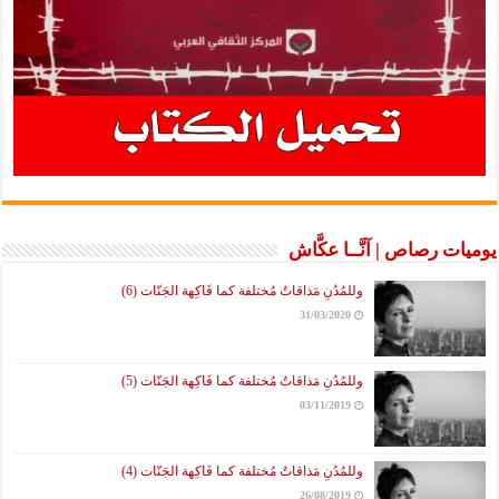
يوميات رصاص | آنَّــا عكَّاش
وللمُدُنِ مَذاقاتٌ مُختلفة كما فَاكِهة الجَنّات (6)
31/03/2020
وللمُدُنِ مَذاقاتٌ مُختلفة كما فَاكِهة الجَنّات (5)
03/11/2019
وللمُدُنِ مَذاقاتٌ مُختلفة كما فَاكِهة الجَنّات (4)
26/08/2019