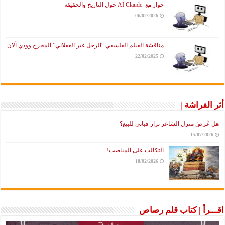
حوار مع AI Claude حول التاريخ والحقيقة
06/02/2026
مناقشة الفيلم الفلسفي “الرجل غير العقلاني” المخرج وودي آلان
22/02/2025
أثر الفراشة |
هل عُرضَ منزل الشاعر نزار قباني للبيع؟
15/07/2026
التكالب على المناصب!
18/02/2026
اقـــرأ | كتاب قلم رصاص