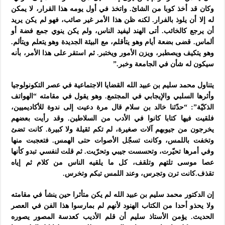
وكان قد أخذ كوبا من الشائ. واتخذ في أول يومه هذا القرار، لا يمكن
له إلا أن يلوذ بالفرار. لكنه ظن هذا الأمر غير صائب، فهو لم يكن يريد
أن يرجع كالخائب. أتى الهند ليفيد الناس، ولم يكن ينوي جمع فضة أو
ألماس. قضى بضعة أيام وهو يتأقلم، مع البيئة الجديدة وهو يتعلم ويتألم.
وهو يتكيف ويصطبر، ويزن الأمور ويختبر. ثم استقر على هذا الأمر، بأنه
سيكون له شأن في الجامعة وخبر.”
يتناول محمد سليم بن عبيد الله القضايا الاجتماعية في عصر التكونولوجيا
وأثرها السلبي والإيجابي في المجتمع. وهو يقول في مقامته “الهواتف
الذكيّة”: “حدّثنا خالد بن سلام قال مرة دعيت إلى ندوة للأكاديميين،
فلقيت فيها كتابا كانوا في الأدب من السلاطين. وقد رأيت بعضهم
يخرجون من جيوبهم آلات صغيرة، لم تكم ثقيلة ولا كبيرة. كانت تضئ
وتخفت باللمس، وكانت تسجّل الأصوات حتى الهمس. فتعجبت منها
وفي أمرها تحيّرت، وتحسست جيبي وتحرّيت. ثم قلت لنفسي تبدو كأنها
عصا موسى تلتهم وتلقف، كل ما يلقيه الناس من كلام ثم إياه
تقذف.كانت ترن وتجرس، وعند اللمس تبكم وتخرس.
إن الدكتور محمد سليم بن عبيد الله لم يكن متأثرا حين ينشأ في مقامته
ولا يحذو أحدا من الكتاب الهنود لأنهم لم بمارسوا هذا الفن في العصر
الحديث. يؤمن الأستاذ سليم أن قلم الأديب كعدسة المصور يصوره