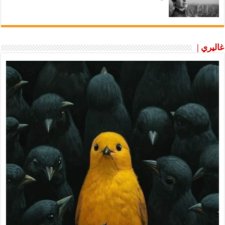
غاليري |