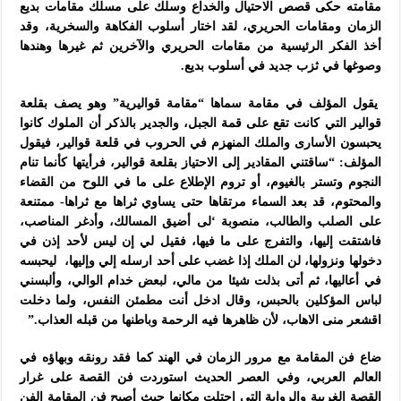
مقامته حكى قصص الاحتيال والخداع وسلك على مسلك مقامات بديع
الزمان ومقامات الحريري، لقد اختار أسلوب الفكاهة والسخرية، وقد
أخذ الفكر الرئيسية من مقامات الحريري والآخرين ثم غيرها وهندها
وصوغها في ثزب جديد في أسلوب بديع.
يقول المؤلف في مقامة سماها “مقامة قواليرية” وهو يصف بقلعة
قوالير التي كانت تقع على قمة الجبل، والجدير بالذكر أن الملوك كانوا
يحبسون الأسارى والملك المنهزم في الحروب في قلعة قوالير، فيقول
المؤلف: “ساقتني المقادير إلى الاحتياز بقلعة قوالير، فرأيتها كأنما تنام
النجوم وتستر بالغيوم، أو تروم الإطلاع على ما في اللوح من القضاء
والمحتوم، قد بعد السماء مرتقاها حتى يساوي ثراها مع ثراها- ممتنعة
على الصلب والطالب، منصوبة ‘لى أضيق المسالك، وأدغر المناصب،
فاشتقت إليها، والتفرج على ما فيها، فقيل لي إن ليس لأحد إذن في
دخولها ونزولها، لن الملك إذا غضب على أحد ارسله إلي وإليها، ليحبسه
في أعاليها، ثم أتى بذلت شيئا من مالي، لبعض خدام الوالي، وألبسني
لباس المؤكلين بالحبس، وقال ادخل أنت مطمئن النفس، ولما دخلت
اقشعر منى الاهاب، لأن ظاهرها فيه الرحمة وباطنها من قبله العذاب.”
ضاع فن المقامة مع مرور الزمان في الهند كما فقد رونقه وبهاؤه في
العالم العربي، وفي العصر الحديث استوردت فن القصة على غرار
القصة الغربية والرواية التي احتلت مكانها حيث أصبح فن المقامة الفن