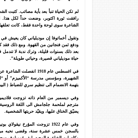
لم تكن الحياة تنبأ بعد بأية مصائب. كتبت ال
رافقت ثورة اكتوبر، وضعت حداً لكل هذا. 
الشاعرة سوى لوحة واحدة فقط، كانت تعلقها 
وتقول أخماتوفا إن موديلياني كان يعيش في ف
ودفع ثمن فنجانين من القهوة. ومع ذلك فقد ك
بعد ذلك بسنوات قليلة، وترك ندبة لا تندمل ف
حياة موديلياني قصيرة، وحياتي طويلة”.
في اغسطس عام 1918 انفصل
بتهمة الانضمام الى تنظيم سري للضباط ( البي
وفي ديسمبر من العام ذاته تزوجت فلاديمي
مترجم لملحمة جلجامش الى اللغة الروسية.
يضيّق الخناق عليها، ويقيّد حريتها الشخصية.
بالسجن خمس عشرة سنة، وقضى نحبه من ال
وكان ابن الشاعرة الوحيد، ليف غوميلوف سجينا