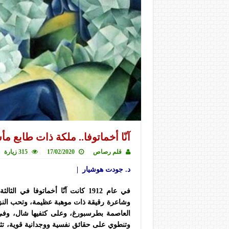
آنّا أخماتوفا.. ملكة ذات طابع م
قلم رصاص
17/02/2020
315 زيارة
د. جودت هوشيار |
في عام 1912 كانت آنّا أخماتوفا ف
وشاعرة رقيقة ذات موهبة عظيمة، وتحب النز
العاصمة بطرسبورغ، وعلى كتفيها شال، وفي
وتنطوي على حقائق نفسية ووجدانية قوية، ت