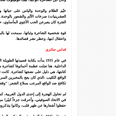
خيّم الظلام والوحدة والياس على حياتها
العشرينيات) صرخات الألم والشعور بالوحدة
الفترة كان يعبرعن الحب الأنثوي المأساوي، ح
قوة شخصية الشاعرة وثباتها، سمحت لها بالبق
واعتقال ابنها، وحظر نشر قصائدها.
قداس جنائزي
في عام 1935 بدأت بكتابة قصيدتها 
الداخلية. هنا تجلت عظمة أخماتوفا كشاعرة
كتابتها، هي دليل على نضجها كشاعرة. كانت 
الواقع الكئيب ،الذي كان يعج بالمخبرين السر
تكافح ضد الواقع المرعب بسلاح الشعر: “وق
لم تحاول الهجرة إلى إحدى الدول الغربية، ك
في الاتحاد السوفيتي، وأحرقت جزءاً كبيًرا م
حفظوا أشعارها عن ظهر قلب، وكانوا يتذكرون