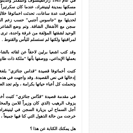
مسكنها بمدينة لينينغراد، عندما كان سكرتيرا
استغرقت عدة ساعات، تحدثت اخماتوفا خلالها ع
لحديثها مع “جاسوس أجنبي” حسب زعم الس
سجن مع الأشغال الشاقة. وتم وضع الشاعر
الوحيد لشقتها المؤلفة من غرفة واحدة، تر
لمراقبتها ولكنها لم تستسلم لليأس والقنوط .
وقد كتب اشعيا برلين لاحقاً عن لقائه بالش
بعملها الإبداعي، ووصفها بأنها “ملكة ذات طاب
كتبت أخماتوفا قصيدة “قداس جنائزي” بلغة 
إدخالها في نص القصيدة. وقد واجهت في هذه ال
وتحملت كل أعباء حياتها بكرامة ، ولم تجد ال
في مقدمة قصيدة “قدّاس جنائزي” كتبت أخما
أجل السماح لي بزيارة السجن في لينينغرا
خرجت من حالة الذهول التي كنا فيها جميعاً ،
هل يمكنك الكتابة عن هذا ؟