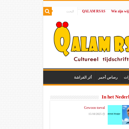
QALAM RSAS
|
ات
رصاص أحمر
أثر الفراشة
In het Neder
Gewoon toeval
15/10/2025