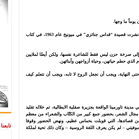
وماً ما وجها.
بعد سنوات من التضييق والصمت والتجاهل، نشرت قصيدة “قداس جنائزي” في ميونيخ عام 1963، في كتاب
 إلى صرخة حزن ليس فقط للشاعرة نفسها، ولكن أيضًا لملايين
 الذي حطم حياتهن، وحياة أزواجهن وأبنائهن.
حتى النهاية، ويجب أن نجعل الروح لا تابه، ويجب أن نتعلم كيف
احتفال مهيب في مدينة تاورمينا الواقعة بجزيرة صقلية الايطالية، تم خلاله تقليد
ي مجال الشعر، بحضور جمع كبير من الكتّاب والشعراء من معظم
ت من قصائدها، التي قوبلت بحماس عظيم، ونهض الحضور وقوفا
تابعن
لسوفيتي – لم يكن يعرف اللغة الروسية – وكان ذلك تحية لملكة