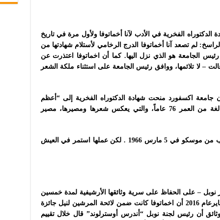
ولأول مرة في تاريخ
الراسخ: لم تصعد آنا أخماتوفا الدرج الرخامي لأستلام شهادتها من
رئيس الجامعة هو الذي نزل اليها. كما أن اخماتوفا اعتذرت عن
قالت – لا تلائمها، ووافق رئيس الجامعة على استثناء ملكة الشعر
إن جامعة اكسفورد منحت شهادة الدكتوراه الفخرية
إلى “أعظم
الشعراء الروس المعاصرين آنا أخماتوفا البالغة من العمر 76 عاماً، والتي يعكس شعرها ومصيرها، مصير
توفيت اخماتوفا بنوبة قلبية في مصحة بالقرب من موسكو في 5 مارس 1966 . لكن عملها استمر في العيش
ئز نوبل – على الحفاظ على سرية وثائقها الأرشيفية لمدة خمسين
عاماً. وكما يتضح من الوثائق المنشورة في ينايرعام 2016 أن اخماتوفا كانت ضمن لائحة المرشين لنيل جائزة
ثائق أن رئيس لجنة نوبل “أندرس أوسترلوند” قال خلال تقييم