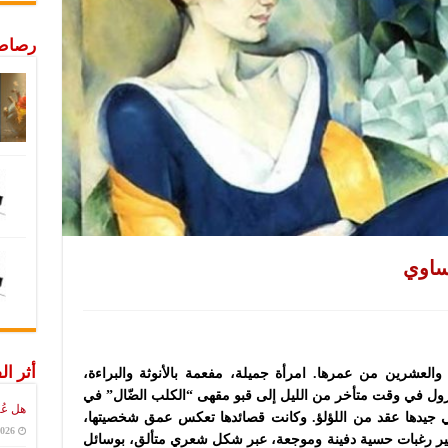
رصاص 
أساوي
أثر ال
ي الثالثة والعشرين من عمرها. امرأة جميلة، مفعمة بالأنوثة والبراءة،
ول في وقت متأخر من الليل إلى قبو مقهى “الكلب الضّال” في
هل عُ
 جيدها عقد من اللؤلؤ. وكانت قصائدها تعكس عمق شخصيتها،
2026
ثير رغبات حسية دفينة وموجعة، عبر شكل شعري متألق، بوسائل