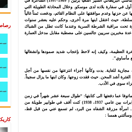
في عام 1945 زارالفيلسوف والمفكر والدبلوماسي البريطاني السير أشعيا برلين ( 1909-1997) الشاعرة في
ً أول في سفارة بلاده لدى موسكو. وخلال المحادثة الطويلة التي
ن حزنها وعدم موافقتها على النظام القائم، ودفعت ثمناً غالياً
لطة، حيث اعتقل ابنها مرة أخرى، وحكم عليه بعشر سنوات
رصاصة
ة تحت مراقبة الشرطة السرية وعندما كانت تطل من الشباك
ى عدة مخبرين سريين جالسين على مصطبة مقابل مدخل العمارة
اعرة العظيمة، وكيف إنه لاحظ بإعجاب شديد صمودها وانشغالها
ع مأساوي”.
مجازية للغاية. بدت وكأنها أجزاء انتزعتها من نفسها من أجل
فترة أشد المحن. حيث فقدت زوجها. وكان ابنها ما يزال سجيناً.
عزاء سوى في الأدب.
توفا عما دفعتها الى كتابتها: “طوال سبعة عشر شهراً في زمن
يزوف الرهيب (الذي كان وزيراً للامن والمخابرات بين عامي 1937، 1938) كنت أقف في طوابير طويلة من
د. امرأة مزرقة الشفاه من البرد، لم تسمع عني من قبل قط،
 وسألتني همسا :
كاريكا