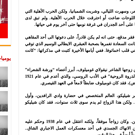
شعر، وسهرت الليالي، وشربت الشمبانيا، ولكن الحرب الأهلية التي
اللوحات ضاعت أو احترقت خلال الحرب الأهلية. ولم تبق لدى
على أحد الجدران في غرفة نومها حتى آخر يوم في حياتها.
قر مدقع، حتى انه لم يكن قادراً، على دعوتها الى أحد المقاهي
انت السعادة تغمرها بصحبة العبقري الايطالي الوسيم الذي توفي
ي قلب اخماتوفا. ففي أيامها الأخيرة كتبت في مذكراتها: “كانت
يوميات
ت الشاعرة عن زوجها الشاعر نيقولاي غوميلوف، أبرز أعضاء “ورشة الشعراء”
الشهيرة، ومؤسس مدرسة “الأكميزم” أو “الذروة الروحية” في الأدب الروسي، والذي أعدم في عام 1921
ض)، فقد كان غوميلوف ضابطاً لامعاً في العهد القيصري.
ر شيليكو، العالم المتخصص في حضارة وادي الرافدين، وأول
 ولكن هذا الزواج لم يدم سوى ثلاث سنوات، فقد كان شيليكو
وفي عام 1922 تزوجت المؤرخ نيقولاي بونين. وكان زواجاً موفقاً، ولكنه اعتقل في عام 1938 وحكم عليه
انهاك الجسدي في أحد معسكرات العمل الاجباري الشاق..
ً أيضاً في هذا الوقت.