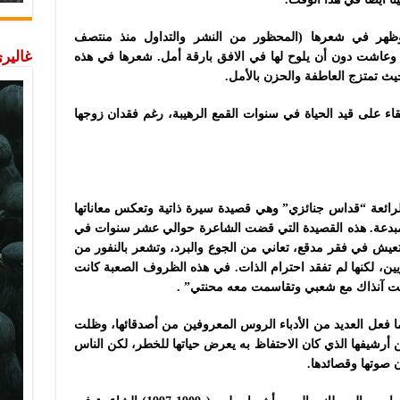
 وظهر في شعرها (المحظور من النشر والتداول منذ منتصف
غاليري
. وعاشت دون أن يلوح لها في الافق بارقة أمل. شعرها في هذه
يث تمتزج العاطفة والحزن بالأمل.
اء على قيد الحياة في سنوات القمع الرهيبة، رغم فقدان زوجها
الطويلة الرائعة “قداس جنائزي” وهي قصيدة سيرة ذاتية وتعكس معاناتها
 مبدعة. هذه القصيدة التي قضت الشاعرة حوالي عشر سنوات في
تعيش في فقر مدقع، تعاني من الجوع والبرد، وتشعر بالنفور من
يين، لكنها لم تفقد احترام الذات. في هذه الظروف الصعبة كانت
فت آنذاك مع شعبي وتقاسمت معه محنتي” .
ما فعل العديد من الأدباء الروس المعروفين من أصدقائها، وظلت
ن أرشيفها الذي كان الاحتفاظ به يعرض حياتها للخطر، لكن الناس
 صوتها وقصائدها.