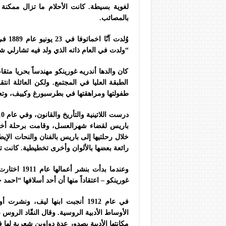
لغوية بسيطة. كانت الأحلام ما تزال ممكنة
بالمصائب.
وُلدت
“ولدت في العام ذاته الذي ولد فيه تشارلي شا
كان والدها أندريه غورينكو مهندساً بحريا متقاع
الطبقة العليا في المجتمع. ولكن العائلة ا
طفولتها ومراهقتها في بطرسبورغ وكييف، وتعلم
درست اللاتينية والتأريخ والقانون،
رائعة بعضها بالألوان وأخرى تخطيطية. كانت تل
وعندما بدأت
غورينكو – اعتقاداً منها أن أحد أسلافها “احمد 
في عام 1912 أنجبت ابنها ليف، 
الأوساط الأدبية الروسية. وقال النقّاد الر
مكانتها الأدبية بصدور عدة دواوين شعرية لها 