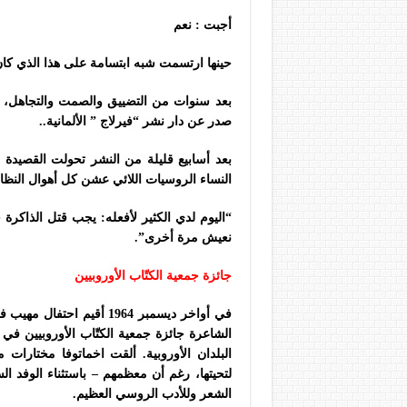
أجبت : نعم
حينها ارتسمت شبه ابتسامة على هذا الذي كان ي
صدر عن دار نشر “فيرلاج ” الألمانية..
بعد أسابيع قليلة من النشر تحولت القصيدة
النساء الروسيات اللائي عشن كل أهوال النظام
“اليوم لدي الكثير لأفعله: يجب قتل الذاكرة 
نعيش مرة أخرى”.
جائزة جمعية الكتّاب الأوروبيين
في أواخر ديسمبر 1964 أقيم 
الشاعرة جائزة جمعية الكتّاب الأوروبيين ف
البلدان الأوروبية. ألقت اخماتوفا مختارا
لتحيتها، رغم أن معظمهم – باستثناء الوفد ا
الشعر وللأدب الروسي العظيم.