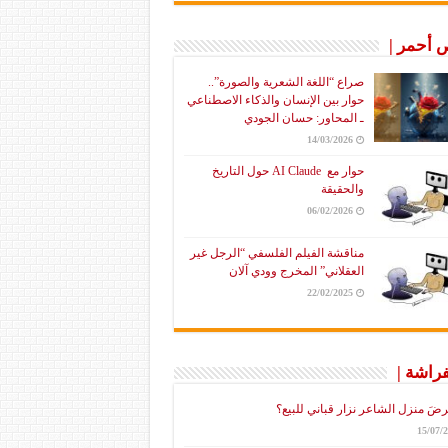
أحمر |
صراع “اللغة الشعرية والصورة”..
حوار بين الإنسان والذكاء الاصطناعي
ـ المحاور: حسان الجودي
14/03/2026
حوار مع AI Claude حول التاريخ
والحقيقة
06/02/2026
مناقشة الفيلم الفلسفي “الرجل غير
العقلاني” المخرج وودي آلان
22/02/2025
فراشة |
رضَ منزل الشاعر نزار قباني للبيع؟
15/07/