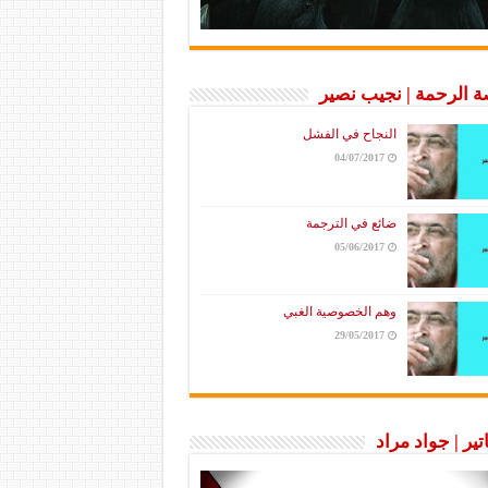
 الرحمة | نجيب نصير
النجاح في الفشل
04/07/2017
ضائع في الترجمة
05/06/2017
وهم الخصوصية الغبي
29/05/2017
تير | جواد مراد