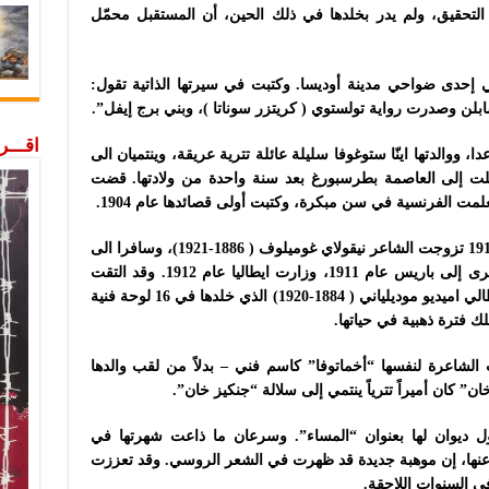
 التحقيق، ولم يدر بخلدها في ذلك الحين، أن المستقبل محمّل
 آنّا اخماتوفا في 23 يونيو عام 1889 في إحدى ضواحي مدينة أوديسا. وكتبت في سيرتها الذاتية تقول:
بلن وصدرت رواية تولستوي ( كريتزر سوناتا )، وبني برج إيفل”.
اقـــ
دا، ووالدتها اينّا ستوغوفا سليلة عائلة تترية عريقة، وينتميان الى
نتقلت إلى العاصمة بطرسبورغ بعد سنة واحدة من ولادتها. قضت
ت الفرنسية في سن مبكرة، وكتبت أولى قصائدها عام 1904.
وفي عام 1910 تزوجت الشاعر نيقولاي غوميلوف ( 1886-1921)، وسافرا الى
باريس لقضاء شهرالعسل، وقامت برحلة أخرى إلى باريس عام 1911، وزارت ايطاليا عام 1912. وقد التقت
خلال رحلتيها إلى باريس بالفنان والنحات الإيطالي اميديو موديلياني ( 1884-1920) الذي خلدها في 16 لوحة فنية
ك فترة ذهبية في حياتها.
 بنشر أعمالها عام 1911 اختارت الشاعرة لنفسها “أخماتوفا” كاسم فني – بدلاً من لقب والدها
خان” كان أميراً تترياً ينتمي إلى سلالة “جنكيز خان”.
ونشرت أول ديوان لها بعنوان “المساء”. وسرعان ما ذاعت شهرتها في
وس عنها، إن موهبة جديدة قد ظهرت في الشعر الروسي. وقد تعززت
في السنوات اللاحقة.