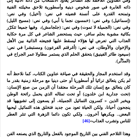
وفي العناوين اللاحقة نجد الشاعر يعاود الانسحاب من ذاته الآنية إلى
ذاته الغابرة في صور شخوص دينية وأسطورية تلاحق مخيلته الفنية
وتمنحه القدرة على أنسنة قضيته في نص: (آخيل) وفي نص:
(إسماعيل) وفي نص: (خمسون نجما يا أبي) وفي نص: (مسيح الليل)
وفي نص: (الجميلة لا تموت) وفي نص: (جلجامش)، وفيها جميعا تتكرّر
بكائية مشوبة بحلم سافر، حيث يستحضر الشاعر في كل مرة حكاية
العذاب التي تعرض لها هؤلاء ليسقط عليها فجيعته الذاتية بين الأهل
والإخوان والأوطان، في نص: (أغرقتم الفرعون) ومستبشرا في نص:
(سيعود طائر الفينيق) بتحقق الحلم الذي يستمر مطاولا عمر الجراح في
(المدّثّر).
وقد استخدم المجاز والحقيقة في صياغة عناوين الكتاب، كما نلاحظ أنه
لم يكن يتعالق تراثيا أو أسطوريا أو حتى دينيا مع مرحلة زمنية بقدر ما
كان يتعالق مع إنسان تلك المرحلة معتقدا أن الزمن من صنع الإنسان:
(تحت جدارية ابن خلدون) أو تحت تمثاله الذي يحمل رائحة الوطن
ويخبر الذين « كسرون التماثيل الجميلة، أو يسعون إلى تشويهها قد
ينجحون أحيانا، ولكن الحياة تعود من جديد فتخلق هذه التماثيل ليحبها
البعض.. ويكرهها آخرون.. ولكي تكون دائما الزهرة التي تنثر العطر
للناس وتشرب العذاب»
[46]
وهذا التلاحم الفني بين التاريخ الموجود بالفعل والتاريخ الذي يصنعه الفن