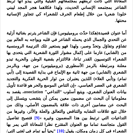
المعاناة التي كانت تربطهم بمجتمعاتهم القبلية والتي يبدو أنها تربط
الشاعر بمجتمعه الإنساني الحديث، ولهذا فكلاهما هجر المجد ليبني
خلودا شعريا من خلال إطعام الحرف للشعراء كي تتجاوز الإنسانية
محنتها.
أما عنوان قصيدة(هكذا حدّث بروميثيوس) فإن الشاعر يترنم بغنائية أزلية
عن التحدي والجمال الذي يحمله الشاعر في قلبه ويواجه به العالم بين
تشاؤم وتفاؤل وتحدّ وصبر، ولهذا فهو يستعير تلك الترنيمة الرومنسية
من (الشابي) عازما على إكمال مشوار الثورة الشعرية التي يتحدى بها
الشعراء التونسيون القدر تباعا، فالالتزام بقضية الوطن والحرية تبدو
معلنة ومرتبطة بالرمز الأسطوري (بروميثيوس) من جهة، وبالرمز
الشعري (الشابي) من جهة ثانية مع الإلماح في بداية القصيدة إلى (أبي
تمام) و(أبي العلاء) اللذين يعتبران من ثوار الحرية الفكرية والتجديد
الشعري في العصر العباسي، «إن التناص الموسع والحر هو قاعدة تأويل
بيانات العنوان الشعري، ويتبع أسلوب “التداعي” association، يقصد به
معلوماتيا أن البحث عن مضمون معين يمكن أن يتشعب ويتسلل إلى
البحث عن مضامين أخرى ذات علاقة بالمضمون الأصلي، وذلك من
خلال تتبع علاقات التشابه والتناقض والتعالق والعلة والأثر، وغيرها من
التداعيات التي ترتبط بين هذا المضمون وغيره »
[9]
فتصبح تفاصيل
القول متجانسة تماما مع العنوان المقترح نظرا للمعاناة التي يمر بها
الشعراء في كل زمان ومكان، يقول:
[10]
“يحيا أبو تمام في لغتي التي/