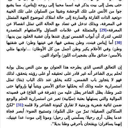
حتى يصل إلى بيت يذكر فيه اسما محببا إلى روحه (إيناس)، مما يشيع
جوا من الأنس على تلك الوحشة وشيئا من السلوان على تلك الخيبة
«وتعيد الذات القارئة والساردة إلى حالة امتلاك لموضوع الجهة المتمثل
في المعرفة، وبذلك تدخل في تضاد مع الحالة التي تمثل انفصالا عن
المعرفة»
[29]
والمتمثلة في علامات التساؤل والاستفهام المتصدرة
للنص، لتدرك أن أبواب الشمس تورق عندها وأن عشبة الخلود بين يديها:
[30]
أما إيناس فبنت، وطن يمشي فيها/ في عينيها وطن/ في شفتيها
وطن/ وفي الأحلام يكبر وطن أجمل من كل الأوطان/ …/ولديها مثلي
بالأمس/ حدائق ملأى بشجيرات اللوز/ وأعواد التين.
إن التعالق النصي الذي يطرحه هذا العنوان مع متن النص يمثل بوابة
لحلم يرى الشاعر أنه غير قادر على تحقيقه أو على رؤيته يتحقق، لذلك
فهو لا يتجاوز باب الشمس، لكنه يخلق عند ذلك الباب (بنتا) تمثل
استمرارية حلمه وذلك أنه يحمّلها حدائق الأمس ويتنبأ لها بإروائها حتى
تثمر وطنا، يظل الشاعر يطل عليه من (شرفة في القاع) في قصيدته
الموالية والتي يستهلها بعتبة (سيّابية) تعبر عن استمرارية الحلم والوجع
ضمن ثنائية شعرية وزمنية لا تفارق كينونة الشاعر ولا قلمه:
[31]
“لكنّ
السكاكين الصقيلة/ تمرّ من خلل السّواد/ وتستبيح الضوء/ أبصر فجاة
عدما يطل، أرى رحيلا/ يسلّمني إلى رحيل/ وموتا إلى موت/ عدا عينيك،
إنهما يسافران/ ويفتحان بأحرفي وطنا بديلا”.