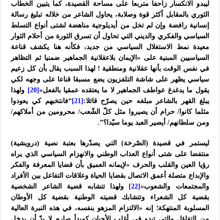
ليبدو الانكسار زاحفا متربعا على مساحة القصيدة، كما يتبين الخطاب
الثوري بالمقابل أكثر قوة وصلابة، يحاول الشاعر من خلاله تبليغ رسالة
إنسانية رافضة وإن لم تخل من أيديلوجية مناهضة لشتى أنواع التسلط
السياسي والفكري والديني التي تحاول أن تسرق الثورة من أحلام الثوار
معيدة نمط الاستغلال السياسي من جديد، فكأنه هنا يكشف قناعة
السياسيين المبنية على «الإيمان بلاعقلانية الجماهير ضمنيا ثم التظاهر
في نفس الوقت بأنها عقلانية ومنطقية ! لهذا السبب يقال بأن كل زعيم
سياسي يظهر على شاشة التلفزيون يضع مسبقا قناعا على وجهه لكي
يقول ما يدغدغ عواطف الجماهير لا ما يعتقده عمقيا بالفعل»
[20]
ولهذا
يبلغ القهر بالشاعر مبلغه حين يصرّح قائلا:
[21]
“فانتخبهم كي یعودوا
مثلما كانوا/ حرام أن یصیروا مثل كلّ الشّعب/ محرومین من أملاكهم/
ومن سلطانهم/ أیصیر العبد یوما سیّدا؟”.
ليستمر في قصيدة (الصّرخة) التي يصدّرها بعتبة نصية (درويشية)
منتفضا على شتى أنواع العذاب الوطني والانهزام السياسي الذي يراه
رؤيا العين والقلب والحرف «لإيمانه العميق بأن قضايا المعرفة والفكر
والإبداع متصلة أعمق الاتصال بقضايا الحياة وعلاقات التفاعل بين الأفراد
والمجتمعات والشعوب»
[22]
ولهذا تتشابه قضية الشاعر الشخصية
بقضية كل الشعراء وتتشابك قضيته الوطنية بقضية كل الأوطان
المسلوبة المنتهكة؛ إنه «الالتزام المزهو بنفسه، في هذه النبرة العالية
من التفاؤل والتي تبدو في أغلب الأحيان كمبدأ صارم لا بدّ أن يدخل