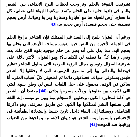
تشرنقت النبوءة بالحلم وتراوحت لحظات البوح الإبداعي بين الشعر
والنثر في (لدينا حلم) «في الحلم متّسع. ويكفينا الهواء لكي نصلي، كل
ما نحتاج. أرض للحياة هنا مع أطيارنا وصغارنا وترابنا وهوائنا، أرض بحجم
قصيدة، حتى بحجم قصيدة، أرض بحجم يد»
[43]
ورغم أن العنوان يلمح إلى البعيد غير الممتلك فإن الشاعر يراوغ الحلم
في الجملة الأخيرة من النص حين يقيس مساحة الأرض التي يحلم بها
بحجم اليد، مما يدل على أنه يعبر عن حلم موجود بقوة الفن ملك يده.
وفي: (أهذا كلّ ما تعطيه لي الكلمات؟) وهو العنوان الأكثر دلالة على
شرعية السؤال وتوسيع مجال الرؤية الفردية التي يحاول الشاعر تنظيم
فوضاها والتعالي بها إلى مستوى الديمومة التي لا يحققها إلا الشعر
«ليس يسكرني سواك، فصدّقيني دائما ثم امنحيني كلّ أسباب المنى. أنا
ساكن في الوهم، محمول على خيل اللغات. ليس لي وطن سوى لغتي
التّي فجّجت بين ضلوعها. وملأت مسرحها بذاتي»
[44]
معتقدا أن «الشعر
هو أداتنا لمحاورة الكون، وتحقيق الانسجام بيننا وبين نواميسه، إنه اللغة
التي يصنعها البشر ليمتلكوا بها الكون عن طريق معرفته، وهو ذاكرتنا
الشاملة، ووسيلتنا إلى البقاء داخل تاريخ جنسنا واستعادة الطمأنينة في
الإحساس باستمراريته، الشعر هو ديوان الإنسانية وملجؤها من الضياع،
ورقيتها ضد الموت»
[45]