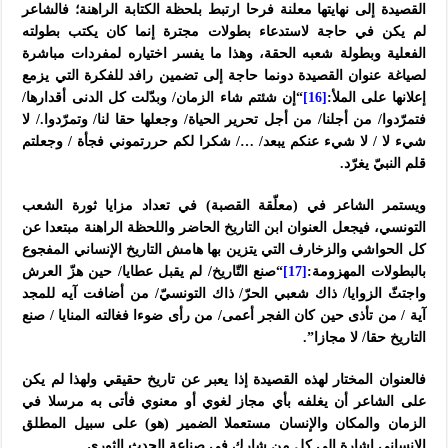
القصيدة إلى نهايتها معلنة فرحا ارتبط بلحظة الكتابة الراهنة؛ فالشاعر
لم يكن في حاجة لاستدعاء بطولات مجترة إنما كان يكتب بطولته
الفعلية وبطولة شعبه الحقة، وهذا ما يفسر اختياره لمفردات مباشرة
لصياغة عنوان القصيدة دونما حاجة إلى تضمين رافد للفكرة التي يزمع
إعلانها على الملأ:
[16]
“إن شئتم شاء الزمان/ وبدّلت كل الدنى أقدارها/
فتمرّدوا/ من أجلنا/ من أجل تحرير الحياة/ وجعلها حقا لنا/ وتمرّدوا./ لا
شيء لا / لا شيء عنكم يبعد/ …/ شكرا لكم حررتموني فجأة / وجعلتم
قلم النبيّ يغرّد.
ويستمر الشاعر في (معلّقة القصبة) في تعداد مزايا ثورة الشعب
التونسي، فيجعل العنوان ابن التاريخ الحاضر واللحظة الراهنة مبتعدا عن
كل الحواشي والزخارف التي يتزين بها هامش التاريخ الإنساني المفجوع
بالبطولات المهزومة:
[17]
“صنع التّاريخ/ لم يقبل عطايا/ حين هزّ العرش
واجتثّ الزوايا/ ذاك شعبي الحرّ/ ذاك التونسيّ/ من أضافت آيه للمجد
آية / من تأذى حين كان الفجر أعمى/ من رأى ضوءا فغالته المنايا / صنع
التاريخ حقا/ لا مجازا”.
فالعنوان المختار لهذه القصيدة إذا يعبر عن تاريخ حقيقي ولهذا لم يكن
على الشاعر أن يغلفه بأي مجاز لغوي أو معنوي فأتى به مرسلا في
الزمان والمكان والإنسان مستعملا الضمير (هو) على سبيل المطلق
الإنساني إشارة إلى كل من شارك في صناعة الحدث الثوري.