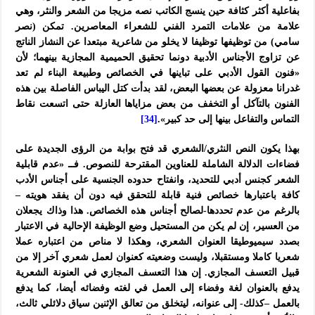
بفاعلية أكثر كثافة حين ينسج الكاتب نصه مزيجا من الشعر والنثر، وهي
علامة من علامات التمرد الفني للشعراء المعاصرين. تمكن (نصر
سامي) من توظيفها توظيفا لا يخلو من شاعرية مبتعدا عن النشاز الناتج
عن تزاوج الأجناس الأدبية دونما تحقيق الحميمية المجازية بينهما؛ لأن
«فنون القول الأدبي على تباينها في الخصائص وطبيعة البناء لم تعد
غدرانا معزولة عن بعضها البعض، لقد بدأت كتل اليباس الفاصلة بين هذه
الفنون بالتآكل أو التخفف من بعض مزاياها العازلة حتى اتسعت نقاط
التماس والتفاعل بينها إلى حد كبير».
[34]
بهذا يكون النص النثري/الشعري قد فتح بوابة من الرؤى الجديدة على
فضاءات الدلالة الشاملة للعناوين المقترحة للنصوص. فــ «عدم قابلية
الشعر كجنس أدبي للتحديد، وانفتاح حدوده الجنسية على أجناس الأدب
كافة باعتبارها خصائص فنية قابلة للتحقق فيه دون أن يفقد هويته –
بالرغم من عدم تحددها-لصالح أجناس هذه الخصائص. هذا وذاك يجعلان
من العسير، إن لم يكن من المستحيل وضع الوظيفة الإحالية في الاعتبار
بصدد سيميوطيقا العنوان الشعري، وهكذا لا مناص من اعتباره عملا
شعريا كاملا ومستقبلا، وليست وضعيته كعنوان لعمل شعري آخر إلا من
قبيل التعسف المجازي. إن هذا التعسف المجازي في العنونة الشعرية
يدفع بالعنوان لغة وفضاء إلى العمل في لغته وفضائه أيضا، كما يدفع
بالعمل –كذلك- إلى عنوانه، ليتخلق من تعالق الإثنين سياق دلائلي ثالث،