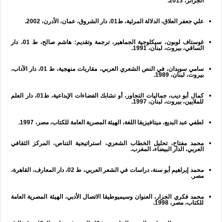
الجزائر، 2013.
علي جعفر العلاق، الدلالة المرئية، ط01، دار الشروق، عمان، الأدرن، 2002.
غوستاف لوبون، سيكلوجية الجماهير، ترجمة وتقديم: هاشم صالح، ط 01، دار
الساقي، بيروت، لبنان، 1991.
سامي سويدان، في النص الشعري العربي، مقاربات منهجية، ط 01، دار الآداب،
بيروت، لبنان، 1989.
كمال أبو ديب، جماليات التجاور، أو تشابك الفضاءات الإبداعية، ط01، دار العلم
للملايين، بيروت، لبنان، 1997.
لطفي عبد البديع، ميتافيزيقا اللغة، الهيئة المصرية العامة للكتاب، مصر، 1997.
محمد مفتاح، تحليل الخطاب الشعري، استراتيجية التناص، المركز الثقافي
العربي، الدار البيضاء، المغرب.
محمد إبراهيم أبو سنة، دراسات في الشعر العربي، ط 02، دار المعارف، القاهرة،
مصر.
محمد فكري الجزار، العنوان وسيميوطيقا الاتصال الأدبي، الهيئة المصرية العامة
للكتاب، مصر، 1998.