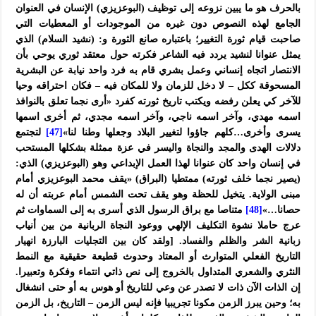
بالحرف هو ما يبين نزوعه إلى توظيف (البوعزيزي) الإنسان في العنوان
الجامع لهذه النصوص دون غيره من الموجودات أو المعطيات التي
صاحبت قيام ثورة التغيير؛ باعتباره صانع الثورة و: (نشيد السلام) الذي
يمثل عنوانا لنشيد يردد فيه الشاعر فكرته حول معتقد ثوري يوحي بأن
الانتصار اتجاه إنساني وعمل بشري قام به فرد واحد نيابة عن البشرية
المسحوقة ككل – لا دخل للزمان ولا للمكان فيه – فكان احتراقه وحيا
للآخر كي يعلن رفضه ويكتب تاريخ ثورته كفرد «أرى نجما تعلق بالنوافذ
اسمه مهدي، وآخر اسمه ناجي، وآخر اسمه مجدي، ثم أخرى اسمها
يسرى وأخرى…كلهم جاؤوا لتغيير البلاد وجعلها وطنا لنا»
[47]
لتجتمع
دلالات الهدى والمجد والنجاة واليسر في عزة ممثلة بشكلها المستحب
في إنسان واحد كان عنوانا لهذا العمل الإبداعي وهو (البوعزيزي) الذي:
(يصير نجما خلف ثورته) ممتطيا (البراق) «يقف محمد البوعزيزي أمام
مبنى الولاية. يتخيل للحظة وهو يقف تحت الشمس أمام عربته أن له
حصانا…»
[48]
متناصا مع براق الرسول الذي أسرى به إلى السماوات ثم
عرج حاملا نشوة التكليف الإلهي ووعود النجاة الربانية من بين أنياب
زبانية الشر والظلم والفساد. [ولقد كان بين التجليات البارزة انهيار
التاريخ الفعلي المتوارث أو المعتاد وحدوث قطيعة حقيقية مع النمط
النثري والشعري المتداول بالخروج إلى نص ذاتي انتماء وفكرة وتعبيرا.
إن الذات الآن ذات لا تصدر عن وعي للتاريخ أو هوس به أو حتى انشغال
به؛ وحين يبرز الزمن مكونا تجريبيا فإنه ليس الزمن – التاريخ، بل الزمن