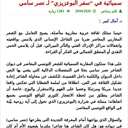
سميائية في “سفر البوعزيزي” لـ نصر سامي
قلم رصاص
20/04/2020
1,061 زيارة
د. آمال كبير |
حينما نمتلك ثقافة عربية مغاربية متأصلة، يصبح التعامل مع الشعر
المغاربي المعاصر ضربا من التفاعل الإنساني الذي يلامس بواقعيته
وانفعالاته مراكز الإدراك الفني والتأثر الميراثي، قبل أن يلامس الحس
النقدي أو المنطق الجمالي في الفكر أو القراءة.
على هذا؛ ستكون المقاربة السميائية للشعر التونسي المعاصر في ديوان
الشاعر نصر سامي بحثا في التمفصلات الدلالية التي يشي بها النص
داخل الديوان والكلمة داخل القصيدة، للكشف عن محاولة الشاعر إعادة
تشكيل الثقافة عبر الفن، انطلاقا من لملمة الشظايا التي تعكس واقعا
جديدا مربكا ومرتبكا وعصيا على الفهم والاستقرار والبوح، خاصة أن
الشاعر ينطلق من لحظة الانفجار الثوري للواقع التونسي بجميع
اتجاهاته؛ ممثلة في شرارة (البوعزيزي) الذي تحول إلى آية روحية بيّنة
في الواقع التونسي المعاصر.
والسؤال الذي يواجهنا أمام المعرفة الجديدة التي يطرحها (نصر سامي)
في ديوانه هو: هل كان الشاعر هنا شاعرا ملتزما بقضيته الأم أم كان