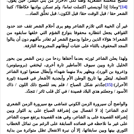
لتصبح ملحمته الشعرية وطنا لكل الأحرار من بني البشر، حين يقول:
[14]
“وماذا إذا أوديستي اكتملت تماما/ ولم تسكن بواديها عكاظا؟/ كتبنا
الشعر حقا / قبل الوقت حقا/ قبل الكون،/ قبل تخلّق الضاد…
غير أن الخيبة التي تلازم الشاعر وهو يرى أحلام الشعر تقف عند حدود
القوافي يجعل انتظاره محفوفا بنوازع الشؤم التي خلفها سابقوه من
الشعراء؛ هؤلاء الذين رحلوا ودموع الشعر لم تغادر مآقيهم دون أن ينالوا
المجد المحفوف بالثناء على عتبات أوطانهم المجروحة النازفة.
ولهذا يعلن الشاعر ثورته بعدما أخفاها ردحا من زمن الشعر بين بحور
الخليل تارة وبين سيوف الأساطير تارة أخرى، ليختفي (بروميثوس)
و(عروة بن الورد)، ويظهر بدلا منهما شهداء وأبطال صنعوا ثورة الشاعر
الفعلية. ليتغيّر بها تاريخ الوطن الأم وأبجدية الأشعار في قصيدة (ثورة
الأحرار):
[15]
جدّدتم شكل الصباح / فلم يعد للصبح ذلك اللون / ذاك
الأسود / وجعلتم هذي البلاد قصيدة / في كل قلب ثائر / تتجدّد.
والواضح أن سيرورة الزمن الكوني تتماشى مع سيرورة الزمن الشعري
لدى الشاعر؛ إذ لا انفصال بين إشراقة الصباح على يد الثوار وبين
إشراقة القصيدة على يد الشاعر، وفي هذه القصيدة يرتفع صوت الشاعر
على غير ما نلاحظه في قصائده السابقة على الرغم من تماثل الخطاب
الثوري بينها وبين سابقاتها، إلا أن نبرة الانفعال تظل متواترة من بداية