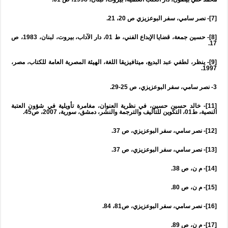
[7]- نصر سامي، سفر البوعزيزي ص 20، 21.
[8]- حسين جمعة، قضايا الإبداع الفني، ط 01، دار الآداب، بيروت، لبنان، 1983، ص
17.
[9]- ينظر، لطفي عبد البديع، ميتافيزيقا اللغة، الهيئة المصرية العامة للكتاب، مصر،
1997.
3- نصر سامي، سفر البوعزيزي، ص 25-29.
[11]- خالد حسين حسين، في نظرية العنوان، مغامرة تأويلية في شؤون العتبة
النصية، ط01، التكوين للتأليف والترجمة والنشر، دمشق، سورية، 2007، ص45.
[12]- نصر سامي، سفر البوعزيزي، ص 37.
[13]- نصر سامي، سفر البوعزيزي، ص 37.
[14]- م ن، ص 38.
[15]- م ن، ص 80.
[16]- نصر سامي، سفر البوعزيزي، ص81، 84.
[17]- م ن، ص 89.