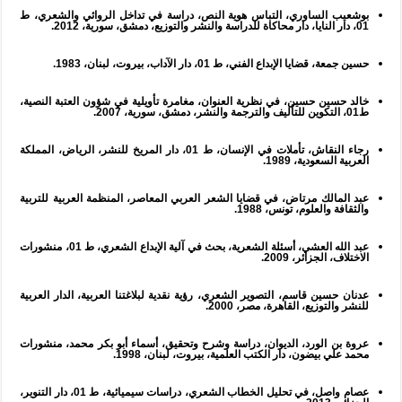
بوشعيب الساوري، التباس هوية النص، دراسة في تداخل الروائي والشعري، ط
01، دار النايا، دار محاكاة للدراسة والنشر والتوزيع، دمشق، سورية، 2012.
حسين جمعة، قضايا الإبداع الفني، ط 01، دار الآداب، بيروت، لبنان، 1983.
خالد حسين حسين، في نظرية العنوان، مغامرة تأويلية في شؤون العتبة النصية،
ط01، التكوين للتأليف والترجمة والنشر، دمشق، سورية، 2007.
رجاء النقاش، تأملات في الإنسان، ط 01، دار المريخ للنشر، الرياض، المملكة
العربية السعودية، 1989.
عبد المالك مرتاض، في قضايا الشعر العربي المعاصر، المنظمة العربية للتربية
والثقافة والعلوم، تونس، 1988.
عبد الله العشي، أسئلة الشعرية، بحث في آلية الإبداع الشعري، ط 01، منشورات
الاختلاف، الجزائر، 2009.
عدنان حسين قاسم، التصوير الشعري، رؤية نقدية لبلاغتنا العربية، الدار العربية
للنشر والتوزيع، القاهرة، مصر، 2000.
عروة بن الورد، الديوان، دراسة وشرح وتحقيق، أسماء أبو بكر محمد، منشورات
محمد علي بيضون، دار الكتب العلمية، بيروت، لبنان، 1998.
عصام واصل، في تحليل الخطاب الشعري، دراسات سيميائية، ط 01، دار التنوير،