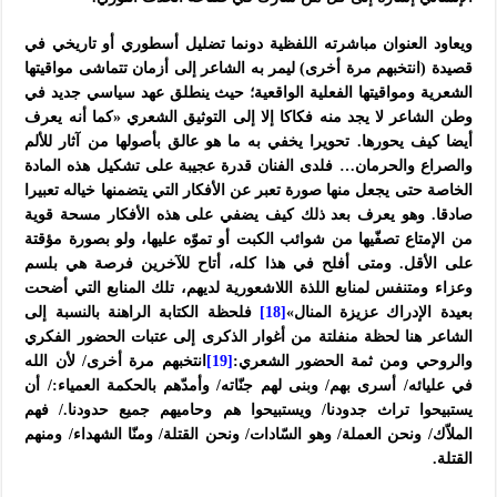
ويعاود العنوان مباشرته اللفظية دونما تضليل أسطوري أو تاريخي في
قصيدة (انتخبهم مرة أخرى) ليمر به الشاعر إلى أزمان تتماشى مواقيتها
الشعرية ومواقيتها الفعلية الواقعية؛ حيث ينطلق عهد سياسي جديد في
وطن الشاعر لا يجد منه فكاكا إلا إلى التوثيق الشعري «كما أنه يعرف
أيضا كيف يحورها. تحويرا يخفي به ما هو عالق بأصولها من آثار للألم
والصراع والحرمان… فلدى الفنان قدرة عجيبة على تشكيل هذه المادة
الخاصة حتى يجعل منها صورة تعبر عن الأفكار التي يتضمنها خياله تعبيرا
صادقا. وهو يعرف بعد ذلك كيف يضفي على هذه الأفكار مسحة قوية
من الإمتاع تصفّيها من شوائب الكبت أو تموّه عليها، ولو بصورة مؤقتة
على الأقل. ومتى أفلح في هذا كله، أتاح للآخرين فرصة هي بلسم
وعزاء ومتنفس لمنابع اللذة اللاشعورية لديهم، تلك المنابع التي أضحت
بعيدة الإدراك عزيزة المنال»
[18]
فلحظة الكتابة الراهنة بالنسبة إلى
الشاعر هنا لحظة منفلتة من أغوار الذكرى إلى عتبات الحضور الفكري
والروحي ومن ثمة الحضور الشعري:
[19]
انتخبهم مرة أخرى/ لأن الله
في عليائه/ أسرى بهم/ وبنى لهم جنّاته/ وأمدّهم بالحكمة العمياء:/ أن
يستبيحوا تراث جدودنا/ ويستبيحوا هم وحاميهم جميع حدودنا./ فهم
الملاّك/ ونحن العملة/ وهو السّادات/ ونحن القتلة/ ومنّا الشهداء/ ومنهم
القتلة.