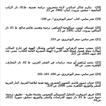
[18]- مكرم شاكر اسكندر، أدباء منتحرون، دراسة نفسية، ط01، دار الراتب
الجامعية – سفنير، بيروت، لبنان، 1992، ص 21.
[19]- نصر سامي، كتاب “سفر البوعزيزي”، ص 149-
[20]- غوستاف لوبون، سيكلوجية الجماهير، ترجمة وتقديم: هاشم صالح، ط 01، دار
الساقي، بيروت، لبنان، 1991، ص 23.
[21]- نصر سامي، سفر البوعزيزي، ص 153.
[22]- معجب سعيد الزهراني، الجسد الخاص وتشكل الهوية في خارج المكان،
(مقال)، مجلة فصول (مجلة النقد الأدبي)، الهيئة المصرية العامة للكتاب، مصر، عدد
64، صيف 2004، ص 227.
[23]- محمد إبراهيم أبو سنة، دراسات في الشعر العربي، ط 02، دار المعارف،
القاهرة، مصر، ص 84.
[24]- نصر سامي، سفر البوعزيزي، ص 160، 161، 162.
[25]- عدنان حسين قاسم، التصوير الشعري، رؤية نقدية لبلاغتنا العربية، الدار العربية
للنشر والتوزيع، القاهرة، مصر، 2000، ص 224.
[26]- فريق انتروفرن، التحليل السيميائي للنصوص، مقدمة/ نظرية – تطبيق، ترجمة:
حبيبة جرير، ط 01، دار نينوى للدراسات والنشر والتوزيع، دمشق، سوريا، 2012،
ص04.