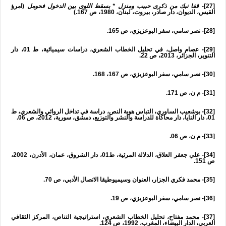
[27]-
قفا نبك من ذكرى حبيب ومنزل * بسقط اللوى بين الدخول فحومل
(امرؤ
القيس، الديوان، دار صادر، بيروت، لبنان، 1980، ص 167.)
[28]- نصر سامي، سفر البوعزيزي، ص 165.
[29]- عصام واصل، في تحليل الخطاب الشعري، دراسات سيميائية، ط 01، دار
التنوير، الجزائر، 2013، ص 22.
[30]- نصر سامي، سفر البوعزيزي، ص 167، 168.
[31]- م ن، ص 171.
[32]- بوشعيب الساوري، التباس هوية النص، دراسة في تداخل الروائي والشعري، ط
01، دار النايا، دار محاكاة للدراسة والنشر والتوزيع، دمشق، سورية، 2012، ص 06.
[33]- م ن، ص 06.
[34]- علي جعفر العلاق، الدلالة المرئية، ط01، دار الشروق، عمان، الأدرن، 2002،
ص 151.
[35]- محمد فكري الجزار، العنوان وسيميوطيقا الاتصال الأدبي، ص 70.
[36]- نصر سامي، سفر البوعزيزي، ص 19.
[37]- محمد مفتاح، تحليل الخطاب الشعري، استراتيجية التناص، المركز الثقافي
العربي، الدار البيضاء، المغرب، 1992، ص 124.