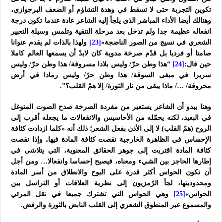
تكوين التجربة حتى لا تسقط في وهدة التشاؤم أو الضعف البرجوازي،
وهنالك أيضا الأداء المباشر الذي يلجأ إليه الشاعر عادة عندما تكون درجة
انفعاله عظيمة جدا ولم تدخل بعد مرحلة التنقية وتلمس وسيلة التعبير
الشعري في نسيج من الصور الناضجة»
[23]
ولهذا بالذات لم يقدم عنوانا
صامتا أو فرديا بل قدّم صرخة مدوية كان لابدّ أن يسمعها العالم كاملا
حين قال:
[24]
“هذا وطن حرّ/ وليس بلادا مسروقة/ هذا وطن حرّ/ وليس
سريرا في مبغى السوقة/ هذا وطن حرّ/ وليس رمادا في أرض
محروقة/ …/ ماذا يبقى من نار الثورة/ إلا همّ القلب؟”.
وهنا يبدو أن الشاعر يستعير من مفردة الصرخة صدح الصوت المتوغل
في البعيد، لكنه يحمّله من الأحاسيس والانفعالات ما يجعله أقرب إلى
الروح (همّ القلب) لا إلى الأذن بفعل الشعر؛ ذلك أنه «كلما ازدادت كثافة
الإحساس في الظاهرة الخارجية نقصت كثافة المادة فيها، وإذا نقصت
كثافة المادة اقتربت إلى جوهر الحقائق المعنوية، التي يتلاشى في
إطارها الحاجز بين الشيء ومعناه، فيصبح إحساسا وانفعالا… ومن أجل
أن تكون الحواس أكثر قدرة على البوح والانطلاق من أسر المادة
ومحدوديتها، لجأ الرّمزيون إلى نظرية العلاقات أو التراسل بين
الحواس»
[25]
وهي الحواس التي تشترك جميعا في نقل المرئي
والمسموع عبر المنطوق الشعري إلى القلب النابض بالثورة والرفض.