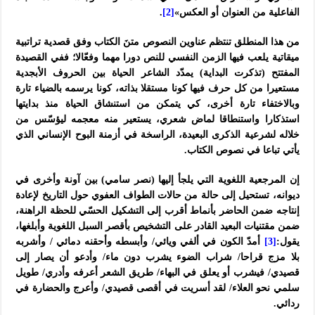
الفاعلية من العنوان أو العكس»
[2]
.
من هذا المنطلق تنتظم عناوين النصوص متنَ الكتاب وفق قصدية تراتبية
ميقاتية يلعب فيها الزمن النفسي للنص دورا مهما وفعّالا؛ ففي القصيدة
المفتتح (تذكرت البداية) يمدّد الشاعر الحياة بين الحروف الأبجدية
مستعيرا من كل حرف فيها كونا مستقلا بذاته، كونا يرسمه بالضياء تارة
وبالاختفاء تارة أخرى، كي يتمكن من استنشاق الحياة منذ بدايتها
استذكارا واستنطاقا لماض شعري، يستعير منه معجمه ليؤسّس من
خلاله لشرعية الذكرى البعيدة، الراسخة في أزمنة البوح الإنساني الذي
يأتي تباعا في نصوص الكتاب.
إن المرجعية اللغوية التي يلجأ إليها (نصر سامي) بين آونة وأخرى في
ديوانه، تستحيل إلى حالة من حالات الطواف العفوي حول التاريخ لإعادة
إنتاجه ضمن الحاضر بأنماط أقرب إلى التشكيل الحسّي للحظة الراهنة،
ضمن مقتنيات البعيد القادر على التشخيص بأقصر السبل اللغوية وأبلغها،
يقول:
[3]
أمدّ الكون في ألفي ويائي/ وأبسطه وأحقنه دمائي / وأشربه
بلا مزج قراحا/ شراب الضوء يشرب دون ماء/ وأدعو أن يصار إلى
قصيدي/ فيشرب أو يعلق في البهاء/ طريق الشعر أعرفه وأدري/ طويل
سلمي نحو العلاء/ لقد أسريت في أقصى قصيدي/ وأعرج والحضارة في
ردائي.