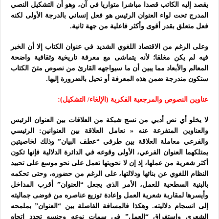
يقصد إليه الكاتب قصدا مباشرا متواريا في آن، وهو أن التشكيل النصي
المدرج تحت لواء العنوان الرئيس هو فعل إنساني بالدرجة الأولى لكنه
فعل متعلق بقدر أقوى وأكثر فاعلية من جهة ثانية.
وعلى الرغم من الاقتصاد اللغوي الشديد في عنوان الكتاب إلا أن الخبر
فيه لم يكن مغلقا؛ لأنه يتماشى مع معرفة تاريخية وثقافية واضحة
المعالم والأبعاد مما يبين أن ما سيواجهه القارئ من نصوص متنَ الكتاب
ستكون مندرجة ضمن هذه المعرفة أو تحيل بالضرورة إليها.
عناوين النصوص والمرجعية الفكرية (الإلغاء/ التشكيل):
لا يخلو أي نص أدبي من نسج شبكة من العلاقات بين العنوان الرئيس
والعناوين المتفرعة عنه « نعامل العلاقة بين العنوانين: الرئيسي
والفرعي معاملة العلاقة بين طرفي “عطف البيان” وذلك لخاصيتين
يمتلكهما العنوان الفرعي، الأولى وقوعه في الدائرة الدلالية فإنها تكون
أكثر شعرية من عملها، إذ إن لا نحويتها تعمل على نحو موسع على تحييد
النظام اللغوي عن بنائها ودلالتها، على الرغم من حضوره، وحتى تحكمه
بالبنية السطحية للعمل، الأمر الذي يجعل “العنوان” أقرب المداخل
وأيسرها لمقاربة شعرية العمل وإعادة توزيع عناصره من فوضى جماليته
إلى انسجام دلاليته. وهكذا فالمسافة الفاصلة بين “العنوان” بملمحه
الشعري واستغراق “العمل” في سمات نوعه وجنسه تحدد اتجاه