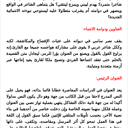
شاعرا متمردا؛ يهدم ليبني ويمزج لينتقي؟ هل يتماهى الشاعر في الواقع
وينصهر في دوامته أم يشرئب متطاولا عليه ليستوحي نبوءته الانتمائية
الجديدة؟
العناوين ودوامة الانتماء:
يقف نصر سامي في ديوانه على عتبات الإفصاح والمكاشفة، لكنه
وككل شاعر عربي لا يقوى على مشاركة هواجسه جميعا مع القارئ،إنه
يراوغ القول بالقول ويصنع من العنوان بؤرا للرمز، ليجادل متن القصيدة
بالحلم حتى تفقد انتماءها الفردي وتصبح ملكا لقارئ يعيد إنتاجها عبر
أزمنة متعددة ومتباينة.
العنوان الرئيس:
يعد العنوان في الدراسات المعاصرة خطابا قائما بذاته، فهو يحيل على
النص المدرج لاحقا من قبل الكاتب من جهة وهو دال يكون النص مدلولا
أكيدا له من جهة ثانية «ذلك التشاكل ينتهي بعملية تواز نصي بين العنوان
وعمله فلكل منهما نصيته الخاصة وإن دخلت عناصر من أحدهما في بناء
نصية الآخر، بحسب تأويلات المتلقي للإثنين فكما سبق القول إن اللغة
في هذا العمل تمحو كل أثر المرسل ومقاصده، وتكفى، على ذاتها
منتظرة منتجها الفعلي: المستقبل الذي تتوقف إنتاجيتها الدلالية على