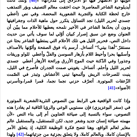
ألويتها أو الانصهار فيها أو الانزلاق إلى مداراتها؟”»
[40]
وتلك كانت
أيديلوجية الشاعر المعاصرة؛ حيث اختفت معالم التصنيف وبؤر التمذهب
خارج لحظة الكتابة والتجربة الشعورية المحضة، وفي نص (أعطي
جسدي لحرير الليل) نجد التساؤل يتكرر حول ماهية الذات وجغرافيتها
ودون أن يحدّدها الشاعر في الأخير نلمحه يعطيها للأحلام مما يبيّن أن
العنوان وضع عن سبق إصرار كبيان أوّلي لما سوف يأتي من حديث
داخل النص، فحرير الليل هي تلك الأحلام التي يمتطيها الشاعر بحثا عن
مستقرّ.”أهذا بیتي؟” أتساءل. أرسم یاء فوق الصفحة وألوّنها بالأصداف
وأسمّیها بحرا وأحیط اللام بأزهار السوسن والفلّ وأعطي للواو وریقات
وجذورا وفي الدّكنة حیث الموج الأزرق ورائحة الأزهار أعطي جسدي
لحریر اللیل وأحلم. أتساءل. یغویني صمت الجدران فأصرخ في اللیل،
ینبت للصرخات الریش وألمحها تبني الأعشاش وتبذر في الصّمت
الزّعقات الموتورة. أتعرّف حزني نجما نجما، قمرا قمرا،وتأسرني
الأضواء»
[41]
وإذا كانت الواقعية هي الرابط بين النصوص النثرية/الشعرية الموتورة
في (سفر البوعزيزي) فإن مستويي الوعي والرؤيا الثاقبة لم يغادرا هذه
النصوص، سواء بالنسبة إلى صياغة العناوين أم إلى بناء النص «لأن
مهمته صياغة إنسان جديد وشعر جديد، لكن للمستقبل، والمستقبل عالم
مغاير لعالم الواقع، وهنا تتضح فكرة الوظيفة الكلية، إذ يتعلق الأمر
بالإنسان كاملا، وبالعالم كاملا، ولا يتعلق بجزئية من جزئياتهما»
[42]
ولهذا