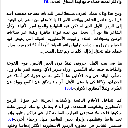
والأكثر أهمية فضاء جامع لهذا السياق الجديد».
[35]
وبين هذا وذاك يتمدّد الحرف مشتعلا ليبني للبدايات مساحة هندسية أشد
قربا من حاضر الشاعر وواقعه الآني لكنها لا تخلو من سفر إلى البعيد،
إلى الزمن الأول الذي لم تكن فيه الطهارة والقوة لغير الأنبياء، وكأن
الشاعر هنا يود أن يجعل من نصه نبوءة طاهرة ونقية عبر شتاءات
الوطن وسجادات الصلاة والبيوت الأسطورية العتيقة التي يعيش فيها
الحمام وتورق بين ذرات ترابها براعم الحياة: “أهذا أنا؟” قد رميت مرارا
عصاي فلم تتحوّل إلا إلى كلمات ولم تقتل السحر…
هنا في بیت الأهل، حروفي تمتدّ فوق الجیر الأبیض، فوق الخوخة
والتفّاحات حیث تنام الشّمس وراء سریر الأمّ، وحیث البدر ینام وراء
مصلّى الوالد. في بیت الأهلین هنا، أتمنّى نفسي فجرا، كي أتمدّد في
الجدران، وكتّانا كي یلبسني الأهل، أو ماء یتفتّق فيّ النّسغ ویولد فيّ
الضّوء، وتملأ أمطاري الأكوان».
[36]
كما تتداخل الأحلام اليائسة والأمنيات الحزينة عبر سؤال الزمن
الأسطوري وشخوصه المتعددة، غير أنه لا يتعامل مع تلك الرموز تعاملا
سكونيا فلغته «لا تستدعي التجارب السابقة كلها في تراكم وتتابع، وإنما
تعيد بناءها وتنظيمها، وإبراز بعض العناصر منها، وإخفاء أخرى»
[37]
فيستمر الشاعر في محاورة الرموز الأسطورية الأكثر إدهاشا وخلودا