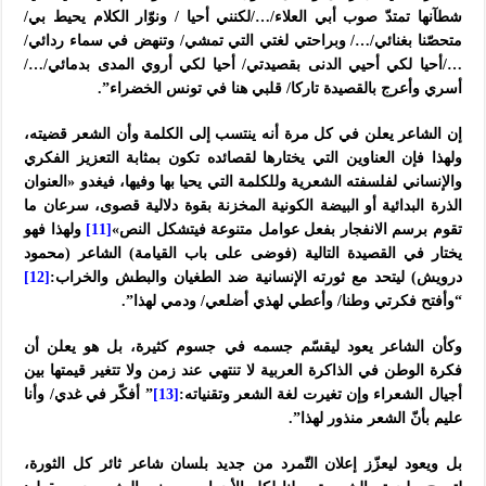
شطآنها تمتدّ صوب أبي العلاء/…/لكنني أحيا / ونوّار الكلام يحيط بي/
متحصّنا بغنائي/…/ وبراحتي لغتي التي تمشي/ وتنهض في سماء ردائي/
…/أحيا لكي أحيي الدنى بقصيدتي/ أحيا لكي أروي المدى بدمائي/…/
أسري وأعرج بالقصيدة تاركا/ قلبي هنا في تونس الخضراء”.
إن الشاعر يعلن في كل مرة أنه ينتسب إلى الكلمة وأن الشعر قضيته،
ولهذا فإن العناوين التي يختارها لقصائده تكون بمثابة التعزيز الفكري
والإنساني لفلسفته الشعرية وللكلمة التي يحيا بها وفيها، فيغدو «العنوان
الذرة البدائية أو البيضة الكونية المخزنة بقوة دلالية قصوى، سرعان ما
تقوم برسم الانفجار بفعل عوامل متنوعة فيتشكل النص»
[11]
ولهذا فهو
يختار في القصيدة التالية (فوضى على باب القيامة) الشاعر (محمود
درويش) ليتحد مع ثورته الإنسانية ضد الطغيان والبطش والخراب:
[12]
“وأفتح فكرتي وطنا/ وأعطي لهذي أضلعي/ ودمي لهذا”.
وكأن الشاعر يعود ليقسّم جسمه في جسوم كثيرة، بل هو يعلن أن
فكرة الوطن في الذاكرة العربية لا تنتهي عند زمن ولا تتغير قيمتها بين
أجيال الشعراء وإن تغيرت لغة الشعر وتقنياته:
[13]
” أفكّر في غدي/ وأنا
عليم بأنّ الشعر منذور لهذا”.
بل ويعود ليعزّز إعلان التّمرد من جديد بلسان شاعر ثائر كل الثورة،