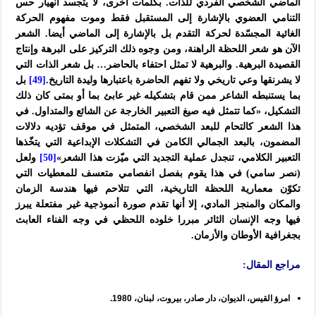
الماضي الشخصي الفردي للذات. بكلمات أخرى، لا يتجسد انهيار حس
التنامي العضوي بالإشارة إلى المستقبل فقط وموت مفهوم الحركة
الغائية المجسّدة لحركة التقدم بل بالإشارة إلى الماضي أيضا. الشعر
الآن هو شعر اللحظة الراهنة، ومن وجوه ذلك التركيز على البرهة وإنتاج
القصيدة البرهية. والبرهية لا تمثل احتفاء بالحاضر… بل شعر الذات التي
لا يشرنقها وعي تاريخي ولا تفهم الحاضرة باعتبارها وليدة التاريخ.
[49]
بل
بما يستنبطه الشاعر ممن قام بتشكيله غير عابئ بما أو بمتى كان ذلك
التشكيل، «كما تتمثل فيه صيغ التعبير الخارجة عن الشائع والمتداول. في
هذا الشعر كالتحام للبعد الشخصي، المتمثل في موقف تؤديه دلالات
المضمون، بالبعد الجمالي الكامن في التشكلات الإبداعية التي يتخّذها
التعبير الكلامي، تنجدل عملية التجديد التي ميّزت هذا الشعر»
[50]
ولعل
(نصر سامي) في هذا يقوم بفصل انفصامي متعسف للمعطيات التي
تكوّن معمارية اللحظة التاريخية، التي تتلاحم فيها هندسة الزمان
والمكان والمنجز المادي، إلا أنها تقدم صورة أنموذجية غير مفتعلة يبرز
فيها وجه الإنسان الثائر مبررا خلوده اللحظي في وجه الفناء العابث
بجغرافية الأوطان والأزمان.
مراجع المقال:
امرؤ القيس، الديوان، دار صادر، بيروت، لبنان، 1980.