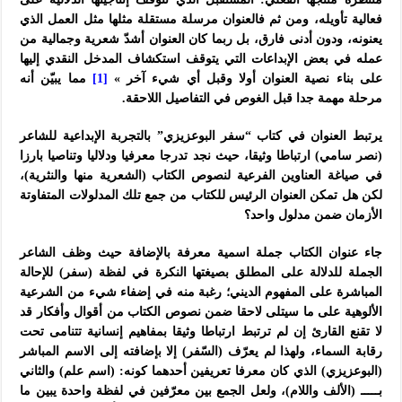
فعالية تأويله، ومن ثم فالعنوان مرسلة مستقلة مثلها مثل العمل الذي
يعنونه، ودون أدنى فارق، بل ربما كان العنوان أشدّ شعرية وجمالية من
عمله في بعض الإبداعات التي يتوقف استكشاف المدخل النقدي إليها
على بناء نصية العنوان أولا وقبل أي شيء آخر »
[1]
مما يبيّن أنه
مرحلة مهمة جدا قبل الغوص في التفاصيل اللاحقة.
يرتبط العنوان في كتاب “سفر البوعزيزي” بالتجربة الإبداعية للشاعر
(نصر سامي) ارتباطا وثيقا، حيث نجد تدرجا معرفيا ودلاليا وتناصيا بارزا
في صياغة العناوين الفرعية لنصوص الكتاب (الشعرية منها والنثرية)،
لكن هل تمكن العنوان الرئيس للكتاب من جمع تلك المدلولات المتفاوتة
الأزمان ضمن مدلول واحد؟
جاء عنوان الكتاب جملة اسمية معرفة بالإضافة حيث وظف الشاعر
الجملة للدلالة على المطلق بصيغتها النكرة في لفظة (سفر) للإحالة
المباشرة على المفهوم الديني؛ رغبة منه في إضفاء شيء من الشرعية
الألوهية على ما سيتلى لاحقا ضمن نصوص الكتاب من أقوال وأفكار قد
لا تقنع القارئ إن لم ترتبط ارتباطا وثيقا بمفاهيم إنسانية تتنامى تحت
رقابة السماء، ولهذا لم يعرّف (السّفر) إلا بإضافته إلى الاسم المباشر
(البوعزيزي) الذي كان معرفا تعريفين أحدهما كونه: (اسم علم) والثاني
بـــــ (الألف واللام)، ولعل الجمع بين معرّفين في لفظة واحدة يبين ما