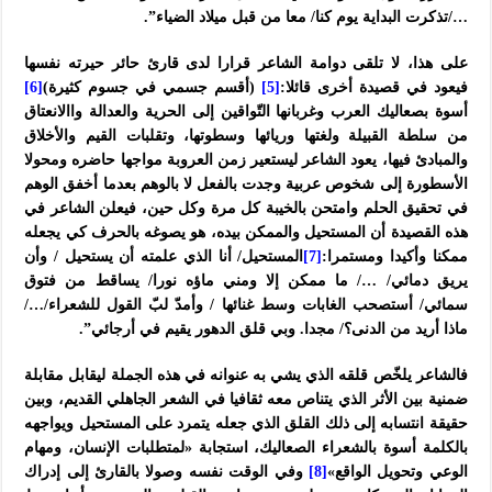
…/تذكرت البداية يوم كنا/ معا من قبل ميلاد الضياء”.
على هذا، لا تلقى دوامة الشاعر قرارا لدى قارئ حائر حيرته نفسها
فيعود في قصيدة أخرى قائلا:
[5]
(أقسم جسمي في جسوم كثيرة)
[6]
أسوة بصعاليك العرب وغربانها التّواقين إلى الحرية والعدالة واالانعتاق
من سلطة القبيلة ولغتها وريائها وسطوتها، وتقلبات القيم والأخلاق
والمبادئ فيها، يعود الشاعر ليستعير زمن العروبة مواجها حاضره ومحولا
الأسطورة إلى شخوص عربية وجدت بالفعل لا بالوهم بعدما أخفق الوهم
في تحقيق الحلم وامتحن بالخيبة كل مرة وكل حين، فيعلن الشاعر في
هذه القصيدة أن المستحيل والممكن بيده، هو يصوغه بالحرف كي يجعله
ممكنا وأكيدا ومستمرا:
[7]
المستحيل/ أنا الذي علمته أن يستحيل / وأن
يريق دمائي/ …/ ما ممكن إلا ومني ماؤه نورا/ يساقط من فتوق
سمائي/ أستصحب الغابات وسط غنائها / وأمدّ لبّ القول للشعراء/…/
ماذا أريد من الدنى؟/ مجدا. وبي قلق الدهور يقيم في أرجائي”.
فالشاعر يلخّص قلقه الذي يشي به عنوانه في هذه الجملة ليقابل مقابلة
ضمنية بين الأثر الذي يتناص معه ثقافيا في الشعر الجاهلي القديم، وبين
حقيقة انتسابه إلى ذلك القلق الذي جعله يتمرد على المستحيل ويواجهه
بالكلمة أسوة بالشعراء الصعاليك، استجابة «لمتطلبات الإنسان، ومهام
الوعي وتحويل الواقع»
[8]
وفي الوقت نفسه وصولا بالقارئ إلى إدراك