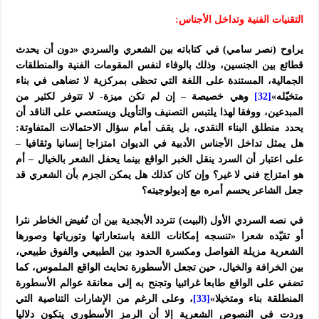
التقنيات الفنية وتداخل الأجناس:
يراوح (نصر سامي) في كتاباته بين الشعري والسردي «دون أن يحدث
قطائع بين الجنسين، وذلك بالوفاء لنفس المقومات الفنية والمنطلقات
الجمالية، المستندة على اللغة التي تحظى بمركزية لا تضاهى في بناء
متخيّله»
[32]
وهي خصيصة – إن لم تكن ميزة- لا تتوفر لكثير من
المبدعين، ووفقا لهذا يلتبس التصنيف والتأويل ويستعصي على الناقد أن
يحدد منطلق البناء النقدي، بل يقف أمام سؤال الاحتمالات المتفاوتة:
هل يمثل تداخل الأجناس الأدبية في الديوان امتزاجا إنسانيا وثقافيا –
على اعتبار أن السرد ينقل الخبر الواقع بينما يحفل الشعر بالخيال – أم
هو امتزاج فني لا غير؟ وإن كان كذلك هل يمكن الجزم بأن الشعري قد
جعل الشاعر يحسم أمره مع إديولوجيته؟
في نصه السردي الأول (البيت) تتردد الأبجدية بين أن تُفيض الخاطر نثرا
أو تقيّده شعرا «تنسجه إمكانات اللغة باستعاراتها وتورياتها وصورها
الشعرية مزيلة الفواصل ومكسرة الحدود بين الطبيعي والفوق طبيعي،
بين الخرافة والخيال، حين تجعل الأسطورة تحايث الواقع الملموس، كما
تضفي على الواقع طابعا غرائبيا وتجنح به إلى معانقة عوالم الأسطورة
المنطلقة بناء ومتخيلا»
[33]
، وعلى الرغم من الإشارات التناصية التي
وردت في النصوص الشعرية إلا أن الرمز الأسطوري يتكون دلاليا