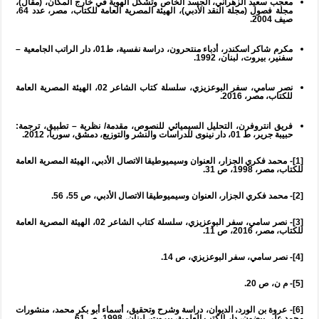
معجب سعيد الزهراني، الجسد الخاص وتشكل الهوية في خارج المكان، (مقال)،
مجلة فصول (مجلة النقد الأدبي)، الهيئة المصرية العامة للكتاب، مصر، عدد 64،
صيف 2004.
مكرم شاكر اسكندر، أدباء منتحرون، دراسة نفسية، ط01، دار الراتب الجامعية –
سفنير، بيروت، لبنان، 1992.
نصر سامي، سفر البوعزيزي، سلسلة كتاب الشاعر 02، الهيئة المصرية العامة
للكتاب، مصر، 2016.
فريق انتروفرن، التحليل السيميائي للنصوص، مقدمة/ نظرية – تطبيق، ترجمة:
حبيبة جرير، ط 01، دار نينوى للدراسات والنشر والتوزيع، دمشق، سوريا، 2012.
[1]- محمد فكري الجزار، العنوان وسيميوطيقا الاتصال الأدبي، الهيئة المصرية العامة
للكتاب، مصر، 1998، ص 31.
[2]- محمد فكري الجزار، العنوان وسيميوطيقا الاتصال الأدبي، ص 55، 56.
[3]- نصر سامي، سفر البوعزيزي، سلسلة كتاب الشاعر 02، الهيئة المصرية العامة
للكتاب، مصر، 2016، ص 11.
[4]- نصر سامي، سفر البوعزيزي، ص 14.
[5]- م ن، ص 20.
[6]- عروة بن الورد، الديوان، دراسة وشرح وتحقيق، أسماء أبو بكر محمد، منشورات
محمد علي بيضون، دار الكتب العلمية، بيروت، لبنان، 1998، ص 61.