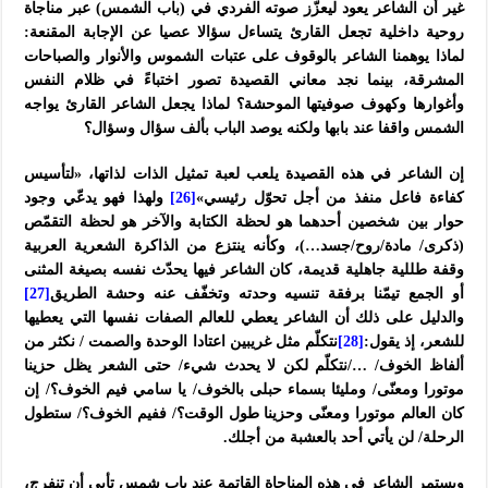
غير أن الشاعر يعود ليعزّز صوته الفردي في (باب الشمس) عبر مناجاة
روحية داخلية تجعل القارئ يتساءل سؤالا عصيا عن الإجابة المقنعة:
لماذا يوهمنا الشاعر بالوقوف على عتبات الشموس والأنوار والصباحات
المشرقة، بينما نجد معاني القصيدة تصور اختباءً في ظلام النفس
وأغوارها وكهوف صوفيتها الموحشة؟ لماذا يجعل الشاعر القارئ يواجه
الشمس واقفا عند بابها ولكنه يوصد الباب بألف سؤال وسؤال؟
إن الشاعر في هذه القصيدة يلعب لعبة تمثيل الذات لذاتها، «لتأسيس
كفاءة فاعل منفذ من أجل تحوّل رئيسي»
[26]
ولهذا فهو يدعّي وجود
حوار بين شخصين أحدهما هو لحظة الكتابة والآخر هو لحظة التقمّص
(ذكرى/ مادة/روح/جسد…)، وكأنه ينتزع من الذاكرة الشعرية العربية
وقفة طللية جاهلية قديمة، كان الشاعر فيها يحدّث نفسه بصيغة المثنى
أو الجمع تيمّنا برفقة تنسيه وحدته وتخفّف عنه وحشة الطريق
[27]
والدليل على ذلك أن الشاعر يعطي للعالم الصفات نفسها التي يعطيها
للشعر، إذ يقول:
[28]
نتكلّم مثل غريبين اعتادا الوحدة والصمت / نكثر من
ألفاظ الخوف/ …/نتكلّم لكن لا يحدث شيء/ حتى الشعر يظل حزينا
موتورا ومعنّى/ ومليئا بسماء حبلى بالخوف/ يا سامي فيم الخوف؟/ إن
كان العالم موتورا ومعنّى وحزينا طول الوقت؟/ ففيم الخوف؟/ ستطول
الرحلة/ لن يأتي أحد بالعشبة من أجلك.
ويستمر الشاعر في هذه المناجاة القاتمة عند باب شمس تأبى أن تنفرج،