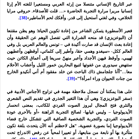
عبر التاريخ الإنساني متنصلا من إرثه العربي ومستعيرا للغته الأم إرثا
إنسانيا مريرا مرارة التجربة الحاضرة «… قلت للأصدقاء. حروفي مرايا
الخلاص، وفي لغتي أستحيل إلى قدر. وأفكك لحم الأساطير»
[38]
.
فعبر الأسطورة يتمكن الشاعر من إعادة تكوين الحياة؛ وهو يظن مقتنعا
أن (البوعزيزي) قد منحه الشرارة التي تفصل الوهم عن الحقيقة وأن
إعادة بعث الإنسان قد صارت أكيدة في – تونس والعالم العربي بل وفي
العالم ككل- «سيغدو وهمي حقا، وأطير إلى كلماتي، أوقظهن وأعطيهن
لهيبي، وأوقظ فيهن الأجداد وأعبر منهنّ سريعا إلى أعماق الكائن حيث
ستنهض سيدوري من غفوتها لتبيع البحارين خمور الليل وأعشاب الأحلام
معا…”أأنا جلجامش ذاك الباحث عن خلد مفقود أم أني أنكيدو الخارج
من جنات الحيوان وراء امرأة؟”»
[39]
.
على هذا يمكننا أن نسجل ملاحظة مهمة في تزاوج الأجناس الأدبية في
(سفر البوعزيزي)؛ وهي أن هذا التغير الجذري في تقديم النص الشعري
والنثري فتح المجال لبروز الصوت الفردي للكاتب، بمعنى انحسار
الأيديولوجيا – وليس غيابها- لصالح التجربة الراهنة «أو بالأحرى عودة
الصوت الفردي، والتجربة الشخصية الصافية التي تتشكل خارج فضاء
الأيديولوجيا إما بصورة عضوية، “هل لاحظتم أنه الآن يتحدث بلغة تكون
متأثرة بها أو نابعة من منابعها، أو تعبيرا لمحياً عن رفض الاندراج تحت