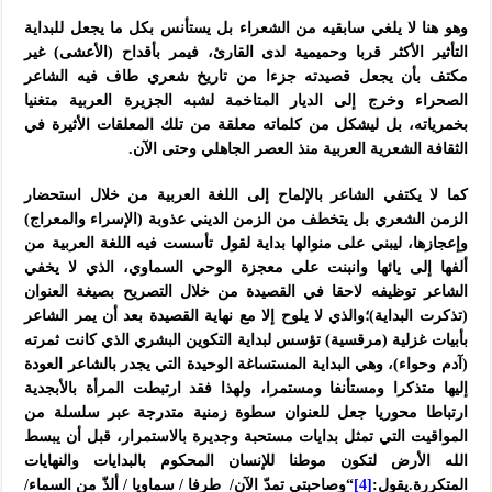
وهو هنا لا يلغي سابقيه من الشعراء بل يستأنس بكل ما يجعل للبداية
التأثير الأكثر قربا وحميمية لدى القارئ، فيمر بأقداح (الأعشى) غير
مكتف بأن يجعل قصيدته جزءا من تاريخ شعري طاف فيه الشاعر
الصحراء وخرج إلى الديار المتاخمة لشبه الجزيرة العربية متغنيا
بخمرياته، بل ليشكل من كلماته معلقة من تلك المعلقات الأثيرة في
الثقافة الشعرية العربية منذ العصر الجاهلي وحتى الآن.
كما لا يكتفي الشاعر بالإلماح إلى اللغة العربية من خلال استحضار
الزمن الشعري بل يتخطف من الزمن الديني عذوبة (الإسراء والمعراج)
وإعجازها، ليبني على منوالها بداية لقول تأسست فيه اللغة العربية من
ألفها إلى يائها وانبنت على معجزة الوحي السماوي، الذي لا يخفي
الشاعر توظيفه لاحقا في القصيدة من خلال التصريح بصيغة العنوان
(تذكرت البداية)؛والذي لا يلوح إلا مع نهاية القصيدة بعد أن يمر الشاعر
بأبيات غزلية (مرقسية) تؤسس لبداية التكوين البشري الذي كانت ثمرته
(آدم وحواء)، وهي البداية المستساغة الوحيدة التي يجدر بالشاعر العودة
إليها متذكرا ومستأنفا ومستمرا، ولهذا فقد ارتبطت المرأة بالأبجدية
ارتباطا محوريا جعل للعنوان سطوة زمنية متدرجة عبر سلسلة من
المواقيت التي تمثل بدايات مستحبة وجديرة بالاستمرار، قبل أن يبسط
الله الأرض لتكون موطنا للإنسان المحكوم بالبدايات والنهايات
المتكررة.يقول:
[4]
“وصاحبتي تمدّ الآن/ طرفا / سماويا / ألذّ من السماء/