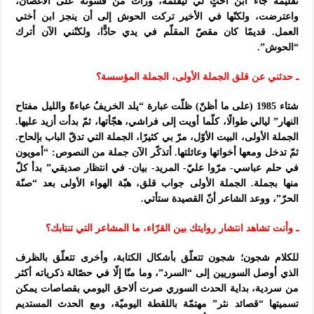
تقليمه جاء ابن أختٍ لي ليقلّمه، ورأت من قسوته على الأغصان،
واعترضت، ولكنّها في الأخير تركت الحوش إلى أن ينجز ابن أختي
العمل. قديمًا كان مقصّ المقلّم في يدي حادًّا، ولكنّني الآن أترك
“الحوش”.
ـ حدثني عن قلق الجملة الأولى، الجملة المؤسسة؟
شتاء 1985 (على ما أظنّ) ظلّت عبارة “يلد الخريفُ عباءةً والليل مفتاح
النهار” ليالي طوالًا، كلّما أويت إلى فراشي، هجّأتها، ثمّ بدأت أزيد عليها.
الجملة الأولى، البيت الأوّل، مرّ بي كثيرًا، الجملة التي تدقّ الباب بإلحاح.
ثمّ تدخل ومعها أخواتها وعائلتها. أتذكّر الآن جملة من النصوص: “أمويون
في حلم عباسي- مرّوا عليّ- المريد- بيان- في انتظار صديقي” بدأ كلّ
منها بجملة. الجملة الأولى جواب قلق، هبّة الهواء الأولى بعد “صنّة
الحرّ”، ووعد الشاعر أنّ القصيدة ستأتي.
ـ وأنت تشاهد انتشار روايتك بين القرّاء، ما المشاعر التي تنتابك؟
للكلام شجون؛ شجون تتعلّق بأشكال الكتابة، وأخرى تتعلّق بالظرف
الذي أوصل السوريين إلى “السرد”، وما منّا إلّا في حصّالة ذكرياته أكثر
من سردية، بداية الحدث السوري صرت ألاحق اليومي بقصاصات يمكن
تسميتها “قصائد نثر” مهتمّة باللقطة اليوميّة، ومع الحدث المستديم