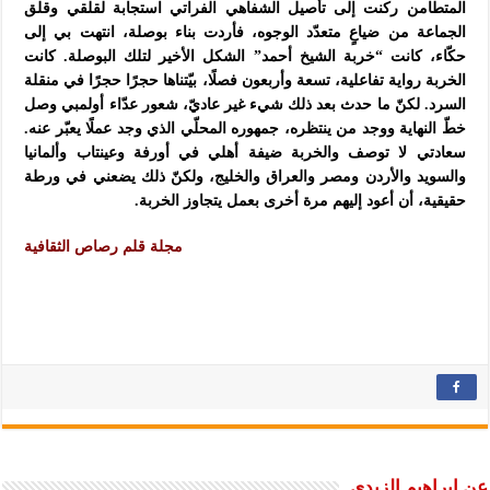
المتطامن ركنت إلى تأصيل الشفاهي الفراتي استجابة لقلقي وقلق
الجماعة من ضياعٍ متعدّد الوجوه، فأردت بناء بوصلة، انتهت بي إلى
حكّاء، كانت “خربة الشيخ أحمد” الشكل الأخير لتلك البوصلة. كانت
الخربة رواية تفاعلية، تسعة وأربعون فصلًا، بيّتناها حجرًا حجرًا في منقلة
السرد. لكنّ ما حدث بعد ذلك شيء غير عاديّ، شعور عدّاء أولمبي وصل
خطّ النهاية ووجد من ينتظره، جمهوره المحلّي الذي وجد عملًا يعبّر عنه.
سعادتي لا توصف والخربة ضيفة أهلي في أورفة وعينتاب وألمانيا
والسويد والأردن ومصر والعراق والخليج، ولكنّ ذلك يضعني في ورطة
حقيقية، أن أعود إليهم مرة أخرى بعمل يتجاوز الخربة.
مجلة قلم رصاص الثقافية
عن إبراهيم الزيدي