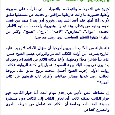
إبراهيم الزيدي
19/07/2022
939 زيارة
كثيرة هي التحولات، والتبدلات، والتغيرات التي طرأت على سورية،
وأهلها. فسورية ما زالت خارطتها تتراقص، والحديث عن مستقبلها سابق
لأوانه. أمّا أهلها فقد أعيد انتشارهم، وتوزيع أدوارهم!! منهم من قضى
نحبه، ومنهم من ينتظر، وقد تبدلوا، وتغيروا، ولحقت بأسمائهم الألقاب
الجديدة. “موال”، “معارض”، “لاجئ”، “نازح”، “شبيح”، وكثير من
البلهاء امتهنوا التنظير السياسي، دون رصيد معرفي!!
قلة قليلة من الكتّاب السوريين أدركوا أن سؤال الأحلام لا يجيب عليه
التاريخ بسرعة. من أولئك الكتّاب الشاعر والروائي عيسى الشيخ حسن.
الذي بدأ شاعرا مجدّا ومجتهدا، وأخذ مكانه اللائق بين الشعراء. وحين لم
يعد يرى في وجه البلاد بهجة القصيدة، تحول إلى كتابة الرواية، فكانت
روايته الأولى (خربة الشيخ أحمد)، ملحمة نزوح سابق على نزوحنا
الحالي، رصد خلالها مصائر جماعات وأفراد غاب تاريخهم عن كتّاب
الرواية!!
إن مساءلة النص الأدبي هي إحدى مهام النقد، أما حوار الكاتب، فهو
حوار الكاتب بصفته كاتب. أي تجاوز الكتاب إلى الكاتب دون مسطرة
مسبقة المقاسات. وخاصة أن الكاتب قد تململ من شرطه اللغوي
والتعبيري كشاعر.