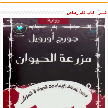
اقـــرأ | كتاب قلم رصاص