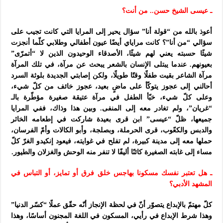
ـ عيسى الشيخ حسن.. من أنت؟
أعوذ بالله من “قولة أنا” سؤال يحير إلى المرايا التي كانت تجيب على
سؤالي “من أنا”؟ كانت مراياي أيضًا عيون أطفالي وطلابي كلّما أنجزت
شيئًا حسبته يعني لهم شيئًا، الأصدقاء الوحيدون الذين لا “أتمرّى”
بعيونهم. عندما يبتلى الإنسان بالشعر يبحث عن مرآة، في تلك المرآة
مرآة الشاعر بقيت طفلًا وقتًا طويلًا، ولكن إصابتي الجديدة بلوثة السرد
أحالني إلى عجوز يتوكّأ على ماضٍ بعيد، عجوز خائف من كلّ شيء،
وعلى كلّ شيء، خبّأ الطفل في مرآة عتيقة صغيرة مؤطّرة بالـ
“غريان”، ولم تغادر معه إلى المنفى. وبين هذا وذاك، ففي المرايا
جميعها، ظلّ “عيسى” ابن قرى بعيدة شاركت في إطعامه الخاثر
والدبس والكعّوب، قرى الحرملة، وبصلجة، وأبو الكالات وأمّ الفرسان،
حملها معه إلى مدينة كبيرة، لم تفلح في غوايته، فيعود إنكيدو الغرّ كلّ
مساء إلى غابته الصغيرة كائنًا أليفًا لا تنفر منه الوحش والغزلان والطيور.
ـ هل تعتبر نفسك مسكونا بهاجس خلق فرق أو تمايز، أو التباس في
المشهد الأدبي؟
كلّ مهتمّ بالإبداع يتصوّر أنّ في لحظة الإنجاز أنّه حقّق عملًا “كسّر الدنيا”
وهذا شرط الإبداع في رأيي، المسكون في اللغة المجنون أساسًا، وهذا