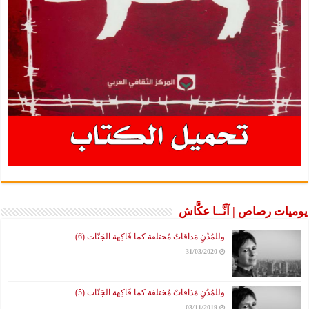
يوميات رصاص | آنَّــا عكَّاش
وللمُدُنِ مَذاقاتٌ مُختلفة كما فَاكِهة الجَنّات (6)
31/03/2020
وللمُدُنِ مَذاقاتٌ مُختلفة كما فَاكِهة الجَنّات (5)
03/11/2019