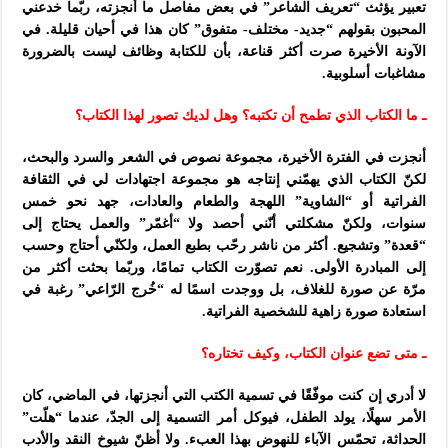
تعبير يؤثث “تعريف الشاعر” في بعض مفاصل ما أنجزته، ربّما خدعني
المحبون بقولهم “جديد- مختلف- متفوق” كان هذا في أحيان قليلة. في
الآونة الأخيرة صرت أكثر قناعة، بأن للكتابة وظائف ليست بالضرورة
مشاغبات أسلوبية.
ـ ما الكتاب الذي تطمح أن تكتبه؟ وهل لديك تصور لهذا الكتاب؟
أنجزت في الفترة الأخيرة، مجموعة نصوص في الشعر والسرد والبحث،
لكنّ الكتاب الذي يهمّني إنتاجه هو مجموعة اجتهادات لي في الثقافة
الفراتية أو “الشاوية” اللهجة والطعام والعادات، جهد نحو خمس
سنوات، ولكنّ مشكلتي أنّني أحصد ولا “أغمّر” والعمل يحتاج إلى
“قعدة” وتشجيع. أكثر من ناشر رحّب بطبع العمل، ولكنّي أحتاج وحسب
إلى المبادرة الأولى. نعم تصوّرت الكتاب تمامًا، وربّما بحثت أكثر من
مرّة عن صورة للغلاف، بل ووجدت اسمًا له “خُرج الرّاعي” رغبة في
استعادة صورة زاهية للشخصية الفراتية.
ـ متى تضع عنوان الكتاب، وكيف تختاره؟
لا أدري إن كنت موفّقًا في تسمية الكتب التي أنجزتها، في الماضي، كان
الأمر سهلًا، يولد الطفل، فيوكل أمر التسمية إلى الجدّ، عندما “هلّت”
الحداثة، تحمّس الآباء للنهوض بهذا العبء. ولا أظنّ شيوخ النقد والأدب