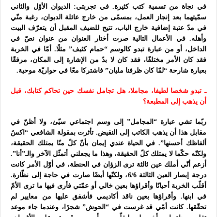
في نجاة من تسمية كتب كثيرة. في تجربتي: الديوان الأوّل والثاني
سمّيتهما بعد إنجاز العمل، بمسمّى من خارج عائلة الديوان، رغبة منّي
في مدّ عتبة إضافية خارج الباب، تتيح للضيف المقبل أن يتعرّف البيت
وأهله. في الأعمال التالية صرت أختار العنوان من عنوان نصّ في
الداخل، أو من عبارة تبدو كالوسم “حمام كثيف” مثلًا. أمّا في الخربة
فقد كان الأمر مختلفًا، فقد كان لا بدّ من الإشارة إلى المكان، مرفقًا
بعبارة شارحة “لمّا كان ظرفنا مليان” فاشتركا معًا في حواريّة موحية.
ـ تبدو شخصا لطيفا، مجاملا، هل تجامل نفسك حين تحاكم كتابك، قبل
أن يذهب إلى المطبعة؟
ربّما تشي عبارة “المجامل” إلى وسم اجتماعي سيّئ، ولا أظنّ في
مقابل هذا أن يذهب الكاتب إلى النقيض. تأثرت بمقولة الشافعي “اكسُ
ألفاظك أحسنها”. في الحياة عندي إيمان بأنّ كلّ منّا يمتلك الحقيقة،
ولكنّه حكًما لا يمتلك كلّ الحقيقة، وهذا ما يجعلني أتمثّل الآخر والـ”أنا”.
أزعم أنّي أملك عين ثالثة ترى الزؤان في الحنطة، في أوّل الأمر كانت
درجة إبصار العين الثالثة 6/6، ولكنّها أيضًا صارت في حاجة إلى نظّارة.
أقلّب الخربة أحيانًا وأقراؤها بعين خالي أو عمّتي فأرى فيها ما ترى الأمّ
في ابنها. وأقراؤها بعين ناقد أكاديمي فأشفق عليها من معايير لم
تحقّقها. كانت أمّي قد غرست في “الحوش” شجرًا، وعندما جاء موعد