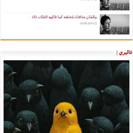
وللمُدُنِ مَذاقاتٌ مُختلفة كما فَاكِهة الجَنّات (4)
26/08/2019
غاليري |