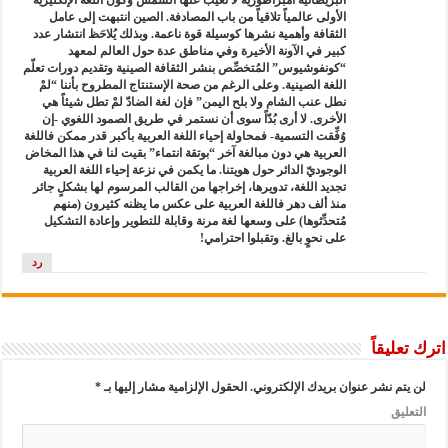
البريطانية امبراطورية لا تغيب عنها الشمس وكون اللغة الإنكليزية
الأولى عالمياً تلاقياً من باب المصادفة. الصين انتبهت إلى عامل
الثقافة وأهمية نشرها كوسيلة قوة ناعمة. وبذلك يُلاحَظ انتشار عدد
كبير في الآونة الأخيرة وفي مناطق عدة حول العالم لمعهد
“كونفوشيوس” المُتخصِّص بنشر الثقافة الصينية وتقديم دورات تعلّم
اللغة الصينية. وعلى الرغم من صحة الإستنتاج المطروح بأننا “لمْ
نطل عنب الشام ولا بلح اليمن” فإن لغة الضادّ لمْ تطل شيئاً هي
الأخرى. لا أرى بُدّاً سوى أن نستمر في طريق الصمود اللغوي -إن
وُفِّقت التسمية- فمحاولة إحياء اللغة العربية بأكبر قدر ممكن فاللغة
العربية هي دون مبالغة آخر “بوتقة انتماء” بقيت لنا في هذا المخاض
الوجوديّ الدائر حول هويتنا. ما يكمن في نزعة إحياء اللغة العربية
تجديد اللغة، تدويرها، إخراجها من القالب المرسوم لها بشكلٍ جائر
منذ ألف دهر فاللغة العربية على عكس ما يظنه كثيرون (منهم
مُتحدِّثوها) على وسعها لغة مرنة وقابلة للتطوير وإعادة التشكيل
على نحوٍ بالغ. وتقبلوا احترامي!
رد
اترك تعليقاً
لن يتم نشر عنوان بريدك الإلكتروني.
الحقول الإلزامية مشار إليها بـ
*
التعليق