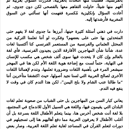
بالفرنسية، فطلبت منها التحدث بالعربية، فكررت السؤال بعربية لم
أفهم منها شيئاً، حاولت التفاهم معها بالفصحى لكن دون جدوى، ثم
أعادت السؤال بإنكليزية مُكسرة ففهمت أنها تسألني عن السوق
المغربية فأرشدتها إليه.
دارت في ذهني أسئلة كثيرة حينها، أبرزها ما جدوى لغة لا يفهم حتى
المتحدثين بها حتى على بعضهم؟ وفكرت لو أننا تعلمنا التركية من
المحتل العثماني والفرنسية من المستعمر الفرنسي كنا أكتسبنا لغات
عدة، شأننا شأن المهاجرين الأفارقة الذين يجيدون الفرنسية، فأي لغة
بالعالم وإن كان لا يتحدث فيها سوى ألف شخص هي مكسب للإنسان
في النهاية، حتماً لست مع إضاعة هوية اللغة الأم لكن هنا في المهجر
سيشعر المرء في بأهمية اللغات وضرورة تعلمها، ونندم لإهمالنا اللغات
الأخرى لصالح العربية التي لسنا نجيد أصولها، حيث اكتشفنا متأخرين أننا
“ما طالنا عنب الشام ولا بلح اليمن”، لكن هذا الندم كان في وقت لا
ينفع فيه الندم.
يعاني كبار السن من المهاجرين بل حتى الشباب من صعوبة تعلم لغات
البلدان التي يقيمون فيها، واللغة هي السبيل الأول للاندماج في المجتمع،
بلا لغة أنت شخص أخرس هنا، بينما يتعلم الأطفال اللغة بسرعة بل أن
أغلب الأطفال لا يعرفون العربية مما دفع أهاليهم هنا إلى تسجيلهم في
دورات لتعلم القرآن في المساجد لغاية تعلم اللغة العربية، وصار بعض