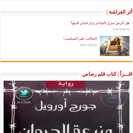
أثر الفراشة |
هل عُرضَ منزل الشاعر نزار قباني للبيع؟
15/07/2026
التكالب على المناصب!
18/02/2026
اقـــرأ | كتاب قلم رصاص