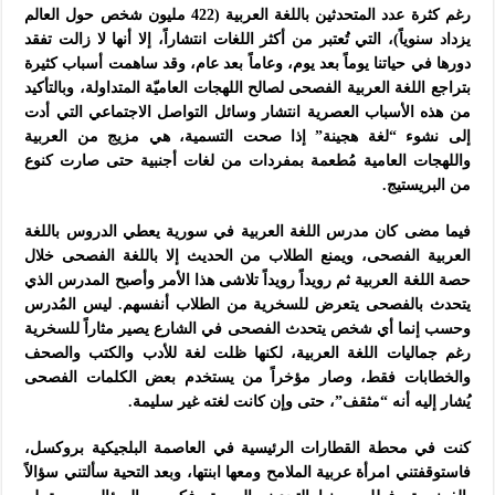
رغم كثرة عدد المتحدثين باللغة العربية (422 مليون شخص حول العالم
يزداد سنوياً)، التي تُعتبر من أكثر اللغات انتشاراً، إلا أنها لا زالت تفقد
دورها في حياتنا يوماً بعد يوم، وعاماً بعد عام، وقد ساهمت أسباب كثيرة
بتراجع اللغة العربية الفصحى لصالح اللهجات العاميّة المتداولة، وبالتأكيد
من هذه الأسباب العصرية انتشار وسائل التواصل الاجتماعي التي أدت
إلى نشوء “لغة هجينة” إذا صحت التسمية، هي مزيج من العربية
واللهجات العامية مُطعمة بمفردات من لغات أجنبية حتى صارت كنوع
من البريستيج.
فيما مضى كان مدرس اللغة العربية في سورية يعطي الدروس باللغة
العربية الفصحى، ويمنع الطلاب من الحديث إلا باللغة الفصحى خلال
حصة اللغة العربية ثم رويداً رويداً تلاشى هذا الأمر وأصبح المدرس الذي
يتحدث بالفصحى يتعرض للسخرية من الطلاب أنفسهم. ليس المُدرس
وحسب إنما أي شخص يتحدث الفصحى في الشارع يصير مثاراً للسخرية
رغم جماليات اللغة العربية، لكنها ظلت لغة للأدب والكتب والصحف
والخطابات فقط، وصار مؤخراً من يستخدم بعض الكلمات الفصحى
يُشار إليه أنه “مثقف”، حتى وإن كانت لغته غير سليمة.
كنت في محطة القطارات الرئيسية في العاصمة البلجيكية بروكسل،
فاستوقفتني امرأة عربية الملامح ومعها ابنتها، وبعد التحية سألتني سؤالاً