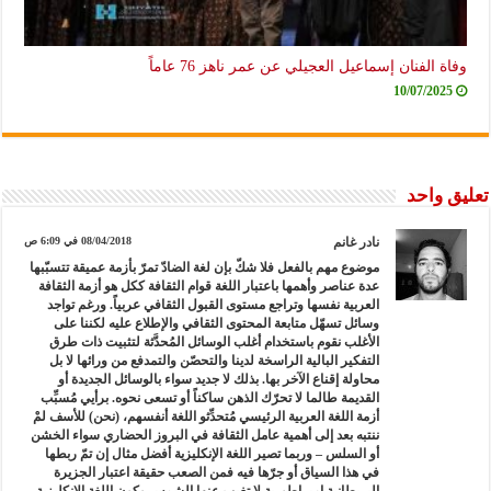
وفاة الفنان إسماعيل العجيلي عن عمر ناهز 76 عاماً
10/07/2025
تعليق واحد
نادر غانم
08/04/2018 في 6:09 ص
موضوع مهم بالفعل فلا شكّ بإن لغة الضادّ تمرّ بأزمة عميقة تتسبّبها
عدة عناصر وأهمها باعتبار اللغة قوام الثقافة ككل هو أزمة الثقافة
العربية نفسها وتراجع مستوى القبول الثقافي عربياً. ورغم تواجد
وسائل تسهّل متابعة المحتوى الثقافي والإطلاع عليه لكننا على
الأغلب نقوم باستخدام أغلب الوسائل المُحدَّثة لتثبيت ذات طرق
التفكير البالية الراسخة لدينا والتحصّن والتمدفع من ورائها لا بل
محاولة إقناع الآخر بها. بذلك لا جديد سواء بالوسائل الجديدة أو
القديمة طالما لا تحرّك الذهن ساكناً أو تسعى نحوه. برأيي مُسبِّب
أزمة اللغة العربية الرئيسي مُتحدِّثو اللغة أنفسهم، (نحن) للأسف لمْ
ننتبه بعد إلى أهمية عامل الثقافة في البروز الحضاري سواء الخشن
أو السلس – وربما تصير اللغة الإنكليزية أفضل مثال إن تمّ ربطها
في هذا السياق أو جرّها فيه فمن الصعب حقيقة اعتبار الجزيرة