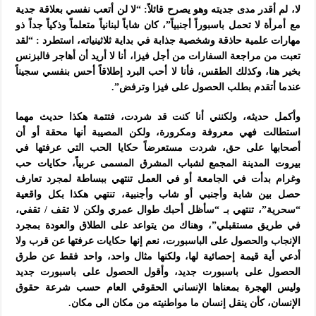
لا، لم أقدر مدى جديته وهو يصرح قائلاً: “لا لن أتعب نفسي بعلاقة جدية
مع أمرأة لا تحمل باسبوراً أجنبياً”، كان شاباً لبنانياً متعلماً وذكياً جداً ذو
مهارات علمية حاذقة وشخصية جذابة في بداية ثلاثينياته، استطرد : “لقد
تعبت من مراجعة السفارات من أجل فيزا، أنا لا أريد أن أهاجر فالبزنس
بخير هنا، وكذلك الطقس، فأنا لا أحب البرد إطلاقاً أحس بنفسي سجيناً
عندما أتقدم بطلب الحصول على فيزا وترفض”.
وأكمل حديثه، ولكنني أنا كنت قد شردت، فتتمة هكذا حديث مهما
استطالت فهي معروفة ومكرورة، ولكن المصيبة أنها محقة أو أن
أصحابها على حق، شردت مستعرضاً حكايا الحب التي عرفتها في
بيروت المدينة المجمع لشباب المشرق المسمى عربياً، حكايات حب
وغرام بدأت في الجامعة أو في العمل تنتهي ببساطة لمجرد تعارف
حصل بين شابة وأجنبي أو شاب وأجنبية، تنتهي هكذا بكل واقعية
“سحرية”، تنتهي بـ “سأظل أحبك طوال عمري ولكن لا تقف / تقفي،
في طريق مستقبلي”، وهناك من يتواعد على الطلاق والعودة بمجرد
الإنجاب والحصول على الباسبورت، نعم إنها حكايات عرفتها عن قرب ولا
أدعي أية قيمة إحصائية لها، ولكنها مثال واحد، واحد فقط عن طرق
الحصول على باسبورت جديد، وأقول الحصول على باسبورت جديد
وليس الهجرة بمعناها الإنساني الحقوقي العام حسب شرعة حقوق
الإنسان، كأن ينقل إنسان ما مواطنيته من مكان الى مكان.