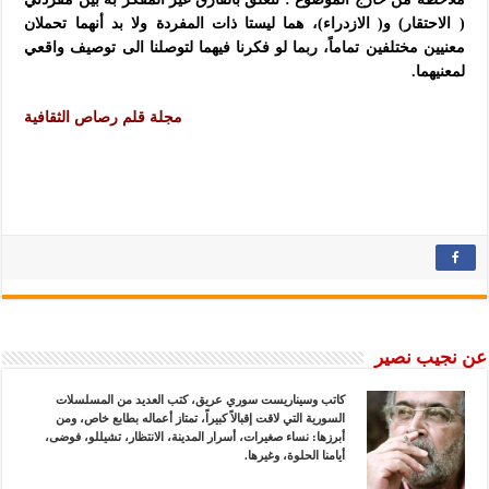
( الاحتقار) و( الازدراء)، هما ليستا ذات المفردة ولا بد أنهما تحملان
معنيين مختلفين تماماً، ربما لو فكرنا فيهما لتوصلنا الى توصيف واقعي
لمعنيهما.
مجلة قلم رصاص الثقافية
عن نجيب نصير
كاتب وسيناريست سوري عريق، كتب العديد من المسلسلات
السورية التي لاقت إقبالاً كبيراً، تمتاز أعماله بطابع خاص، ومن
أبرزها: نساء صغيرات، أسرار المدينة، الانتظار، تشيللو، فوضى،
أيامنا الحلوة، وغيرها.