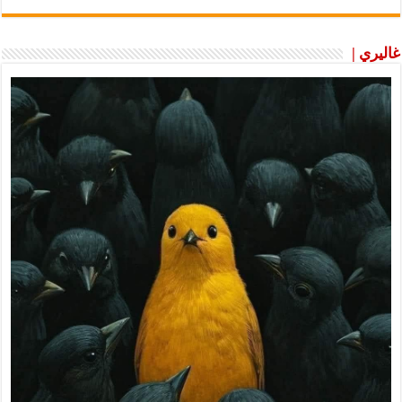
غاليري |