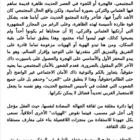
المجتمعي، فالهجرة أو اللجوء في العصر الحديث ظاهرة قديمة ساهم
فيها العثماني والتركي بصورة أساسية، ولكن واقع الحال المجتمعي كان
الأشد تأثيراً فيها، فتأخر ولادة المجتمع الحديث حتى أيامنا هذه، يشكل
قوة طاردة تأسيسة لهذه الظاهرة، وعلى الرغم من المجازر المشهورة
التي أرتكبها العثماني والتركي، إلا أن ضحاياها لم يكونوا أحداً ولم
يصبحوا كذلك، فهم ليسوا أبناء مجتمع، وهذا ينطبق تماماً على بقية
السكان، ومن هنا تبدو الهوية أو الهويات مزعومة تماما قادرة على
التفريق والتمزيق أكثر منقدرتها على التوحيد وإقرار التسالم، وهو ما
يبدو المحفز الأول والأساسي على الهجرة والحصول على باسبورت ذاك
الآخر الآثم المقتول بالضرورة، فعدم الشعور بالأمان المجتمعي بما يعنيه
حقوقياً، يتجاوز بالكم والنوعية ذاك الأمان الاجتماعي غير الواضح (أو
حتى الظالم)حقوقياً، وهذا لا ينطبق على “العرب” وحدهم بل على جميع
الشعوب التي فشلت في تأسيس المجتمع الحديث، وهو نفسه ما يجعل
للاستعمار الغربي تحديداً فضائل لا يمكن نكرانها.
إنها دائرة مغلقة من ثقافة الجهالة المضادة لنفسها، حيث العقل مؤجل
إلى أجل غير مسمى، فبينما نقوض “الهويات” الأخرى أخلاقياً، نسعى
بكل جهودنا للاستفادة من منجزات اللافضيلة بناء على معارف مستقاة
من تلك الثقافة.
ملاحظة من خارج الموضوع : تتعلق بالفارق غير المفكر به بين مفردتي