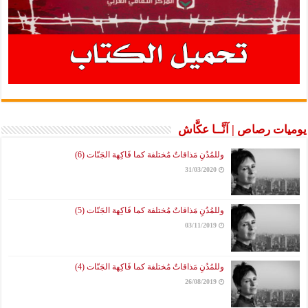
يوميات رصاص | آنَّــا عكَّاش
وللمُدُنِ مَذاقاتٌ مُختلفة كما فَاكِهة الجَنّات (6)
31/03/2020
وللمُدُنِ مَذاقاتٌ مُختلفة كما فَاكِهة الجَنّات (5)
03/11/2019
وللمُدُنِ مَذاقاتٌ مُختلفة كما فَاكِهة الجَنّات (4)
26/08/2019