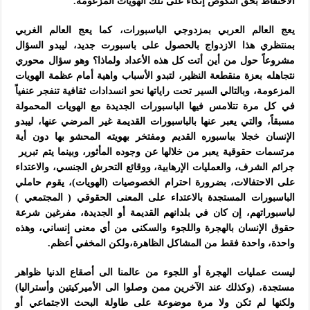
الاحتفاظ بحق النكوص إتكاء على تلك الهويات المزعومة.
يعج العالم العربي بمزدوجي الباسبورات، كما يعج العالم الغربي
بمنتظري هذا الازدواج بالحصول على باسبورت جديد، ليبدو السؤال
مشروعاً حول من أين أتت كل هذه الأعداد ولماذا؟ وهو سؤال محوري
نتجاهله بعزة منقطعة النظير، لتبدو الأسباب واهية أمام عظمة الهويات
المزعومة، وبالتالي السير تحت راياتها نحو انسدادات ثقافية تنفجر عنفياً
في كل مرة تتلامس فيها الباسبورات الجديدة مع الهويات المحمولة
مسبقاً، والتي يعبر عنها بالباسبورات القديمة غير المرضي عنها، ليبدو
الإنسان خجلا بباسبوره القديم ومفتخر بهويته المحشو بها دون أية
مرتسمات حقوقية يعبر من خلالها عن وجوده المأثور، وبينما يتم تبرير
جرائم الشرف، والعمليات الإرهابية، ووقائع التحرش الجنسي، والاعتداء
على الاحتفالات، بضرورة احترام الخصوصيات (الهويات)، يقوم حاملي
الباسبورات المستجدة بالاعتداء على المعنى الحقوقي ( المجتمعي )
لباسبوراتهم، إن كان في بلدانهم القديمة أو الجديدة، مفرغين شرعة
حقوق الإنسان بالهجرة واللجوء والسكنى من أي معنى إنساني، وهذه
واحدة، واحدة فقط من المشاكل الظاهرة،ولكن المخفي أعظم.
ليست عمليات الهجرة أو اللجوء من عالمنا الى أصقاع الدنيا ظواهر
مستجدة، (وكذلك عند الآخرين ممن وصلوا الى الأميركيتين وأستراليا)
ولكنها لم تكن ولا مرة موضوعة على طاولة البحث الاجتماعي أو