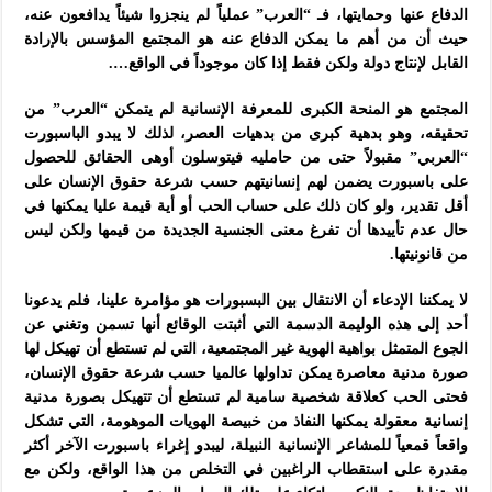
الدفاع عنها وحمايتها، فـ “العرب” عملياً لم ينجزوا شيئاً يدافعون عنه،
حيث أن من أهم ما يمكن الدفاع عنه هو المجتمع المؤسس بالإرادة
القابل لإنتاج دولة ولكن فقط إذا كان موجوداً في الواقع….
المجتمع هو المنحة الكبرى للمعرفة الإنسانية لم يتمكن “العرب” من
تحقيقه، وهو بدهية كبرى من بدهيات العصر، لذلك لا يبدو الباسبورت
“العربي” مقبولاً حتى من حامليه فيتوسلون أوهى الحقائق للحصول
على باسبورت يضمن لهم إنسانيتهم حسب شرعة حقوق الإنسان على
أقل تقدير، ولو كان ذلك على حساب الحب أو أية قيمة عليا يمكنها في
حال عدم تأييدها أن تفرغ معنى الجنسية الجديدة من قيمها ولكن ليس
من قانونيتها.
لا يمكننا الإدعاء أن الانتقال بين البسبورات هو مؤامرة علينا، فلم يدعونا
أحد إلى هذه الوليمة الدسمة التي أثبتت الوقائع أنها تسمن وتغني عن
الجوع المتمثل بواهية الهوية غير المجتمعية، التي لم تستطع أن تهيكل لها
صورة مدنية معاصرة يمكن تداولها عالميا حسب شرعة حقوق الإنسان،
فحتى الحب كعلاقة شخصية سامية لم تستطع أن تتهيكل بصورة مدنية
إنسانية معقولة يمكنها النفاذ من خبيصة الهويات الموهومة، التي تشكل
واقعاً قمعياً للمشاعر الإنسانية النبيلة، ليبدو إغراء باسبورت الآخر أكثر
مقدرة على استقطاب الراغبين في التخلص من هذا الواقع، ولكن مع